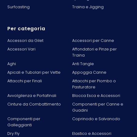
Surfcasting
Traina e Jigging
Per categoria
Accessori da Gilet
Accessori per Canne
Accessori Vari
Affondatori e Pinze per
Traina
Aghi
Anti Tangle
Apicali e Tubolari per Vette
Appoggia Canne
Attacchi per Finali
Attacchi per Piombo o
Pasturatore
Avvolgilenza e Portafinali
Blocca Esca e Accessori
Cinture da Combattimento
Componenti per Canne e
Guadini
Componenti per
Coprinodo e Salvanodo
Galleggianti
Dry Fly
Elastico e Accessori