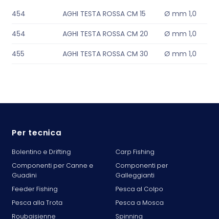
454
AGHI TESTA ROSSA CM 15
Ø mm 1,0
454
AGHI TESTA ROSSA CM 20
Ø mm 1,0
455
AGHI TESTA ROSSA CM 30
Ø mm 1,0
Per tecnica
Bolentino e Drifting
Carp Fishing
Componenti per Canne e
Componenti per
Guadini
Galleggianti
Feeder Fishing
Pesca al Colpo
Pesca alla Trota
Pesca a Mosca
Roubaisienne
Spinning