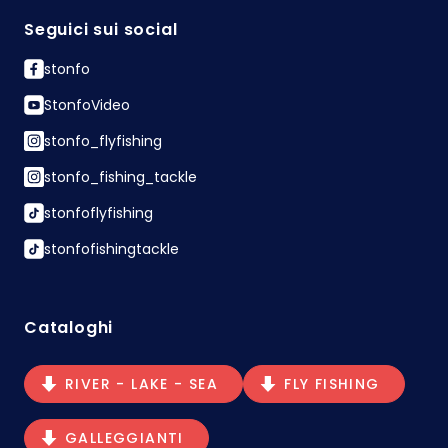
Seguici sui social
stonfo
StonfoVideo
stonfo_flyfishing
stonfo_fishing_tackle
stonfoflyfishing
stonfofishingtackle
Cataloghi
RIVER - LAKE - SEA
FLY FISHING
GALLEGGIANTI