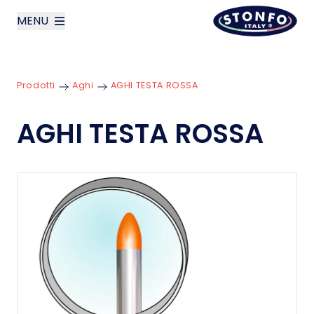
MENU
layoutSearchLabel
Prodotti
Aghi
AGHI TESTA ROSSA
Azienda
AGHI TESTA ROSSA
Prodotti
News
Contatti
English