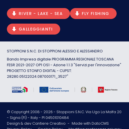
RIVER - LAKE - SEA
FLY FISHING
GALLEGGIANTI
STOPPIONI S.N.C. DI STOPPIONI ALESSIO E ALESSANDRO
Bando Impresa digitale PROGRAMMA REGIONALE TOSCANA
FESR 2021-2027 OP1 OS1 - Azione 1.1.3 "Servizi per l'innovazione"
PROGETTO STONFO DIGITAL - CUPST:
28280.05122024.087000171_3527"
© Copyright 2008 -
2026
- Stoppioni S.N.C. Via Ugo La Malfa 20
- Signa (FI) - Italy - PI 04501010484
Design & dev Cantiere Creativo
-
Made with DatoCMS