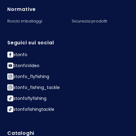
Normative
Riciclo imballaggi
Sicurezza prodotti
Seguici sui social
stonfo
StonfoVideo
stonfo_flyfishing
stonfo_fishing_tackle
stonfoflyfishing
stonfofishingtackle
Cataloghi