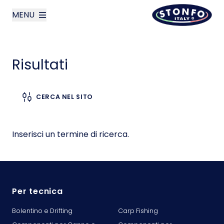
MENU
layoutSearchLabel
Risultati
Azienda
Cerca nel sito
CERCA NEL SITO
Prodotti
News
Inserisci un termine di ricerca.
Contatti
English
Per tecnica
Bolentino e Drifting
Carp Fishing