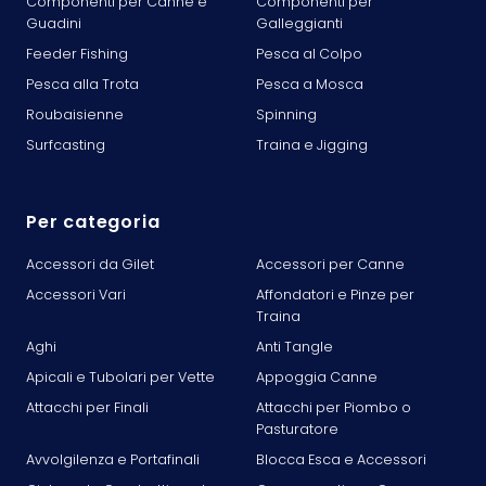
Componenti per Canne e
Componenti per
Guadini
Galleggianti
Feeder Fishing
Pesca al Colpo
Pesca alla Trota
Pesca a Mosca
Roubaisienne
Spinning
Surfcasting
Traina e Jigging
Per categoria
Accessori da Gilet
Accessori per Canne
Accessori Vari
Affondatori e Pinze per
Traina
Aghi
Anti Tangle
Apicali e Tubolari per Vette
Appoggia Canne
Attacchi per Finali
Attacchi per Piombo o
Pasturatore
Avvolgilenza e Portafinali
Blocca Esca e Accessori