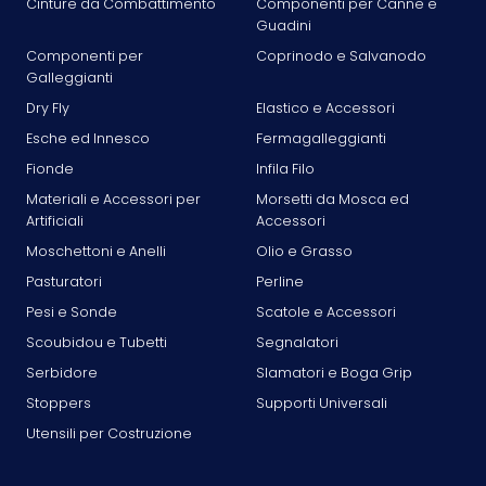
Cinture da Combattimento
Componenti per Canne e
Guadini
Componenti per
Coprinodo e Salvanodo
Galleggianti
Dry Fly
Elastico e Accessori
Esche ed Innesco
Fermagalleggianti
Fionde
Infila Filo
Materiali e Accessori per
Morsetti da Mosca ed
Artificiali
Accessori
Moschettoni e Anelli
Olio e Grasso
Pasturatori
Perline
Pesi e Sonde
Scatole e Accessori
Scoubidou e Tubetti
Segnalatori
Serbidore
Slamatori e Boga Grip
Stoppers
Supporti Universali
Utensili per Costruzione