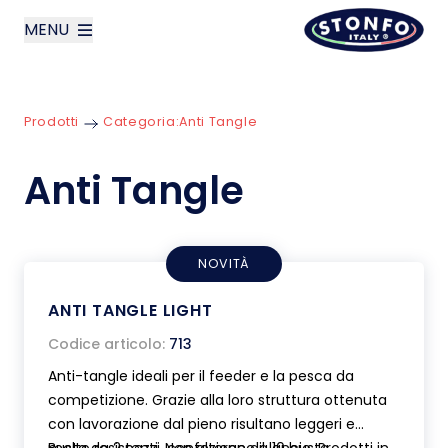
MENU
layoutSearchLabel
Prodotti
Categoria:
Anti Tangle
Azienda
Anti Tangle
Prodotti
News
NOVITÀ
Contatti
ANTI TANGLE LIGHT
Codice articolo:
713
English
Anti-tangle ideali per il feeder e la pesca da
competizione. Grazie alla loro struttura ottenuta
con lavorazione dal pieno risultano leggeri e