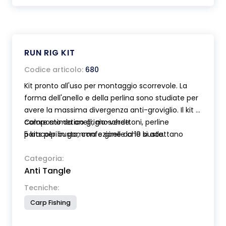
RUN RIG KIT
Codice articolo:
680
Kit pronto all'uso per montaggio scorrevole. La
forma dell'anello e della perlina sono studiate per
avere la massima divergenza anti-groviglio. Il kit è
composto da anelli, moschettoni, perline
Colore mimetico grigio-verde.
paracolpi in gomma e girelle che si adattano
5 kits per busta, confezione da 10 buste.
perfettamente alle perline.
Categoria:
Anti Tangle
Tecniche:
Carp Fishing