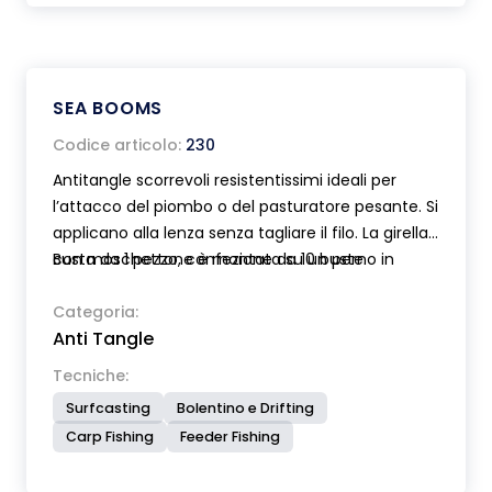
SEA BOOMS
Codice articolo:
230
Antitangle scorrevoli resistentissimi ideali per
l’attacco del piombo o del pasturatore pesante. Si
applicano alla lenza senza tagliare il filo. La girella
con moschettone è montata su un perno in
Busta da 1 pezzo, confezione da 10 buste.
acciaio per una totale libertà di rotazione. Prodotti
in due diverse misure.
Categoria:
Anti Tangle
Tecniche:
Surfcasting
Bolentino e Drifting
Carp Fishing
Feeder Fishing