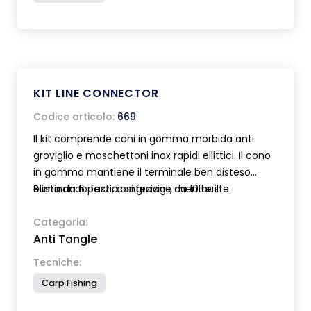
KIT LINE CONNECTOR
Codice articolo:
669
Il kit comprende coni in gomma morbida anti
groviglio e moschettoni inox rapidi ellittici. Il cono
in gomma mantiene il terminale ben disteso
eliminando fastidiosi grovigli, mentre il
Busta da 6 pezzi, confezione da 10 buste.
moschettone permette un cambio rapido dello
stesso. Disponibile in due misure con coni di
Categoria:
Anti Tangle
diversa lunghezza. Colore mimetico grigio-verde.
Tecniche:
Carp Fishing