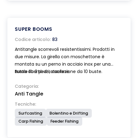
SUPER BOOMS
Codice articolo:
83
Antitangle scorrevoli resistentissimi. Prodotti in
due misure. La girella con moschettone è
montata su un perno in acciaio inox per una
totale libertà di rotazione.
Busta da 2 pezzi, confezione da 10 buste.
Categoria:
Anti Tangle
Tecniche:
Surfcasting
Bolentino e Drifting
Carp Fishing
Feeder Fishing