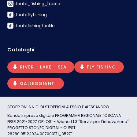
stonfo_fishing_tackle
stonfoflyfishing
stonfofishingtackle
Cataloghi
RIVER - LAKE - SEA
FLY FISHING
GALLEGGIANTI
STOPPIONI S.N.C. DI STOPPIONI ALESSIO E ALESSANDRO
Bando Impresa digitale PROGRAMMA REGIONALE TOSCANA
FESR 2021-2027 OP1 OS1 - Azione 1.1.3 "Servizi per l'innovazione"
PROGETTO STONFO DIGITAL - CUPST:
28280.05122024.087000171_3527"