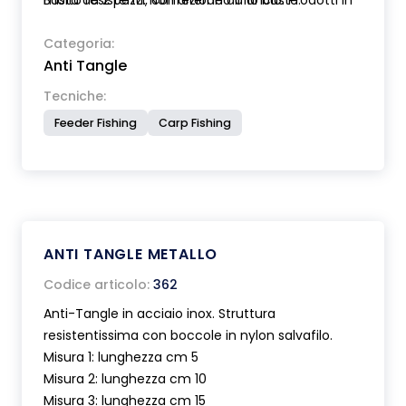
molto resistenti. Non alterano il lancio. Prodotti in
Busta da 2 pezzi, confezione da 10 buste.
due diverse misure.
Categoria:
Anti Tangle
Tecniche:
Feeder Fishing
Carp Fishing
ANTI TANGLE METALLO
Codice articolo:
362
Anti-Tangle in acciaio inox. Struttura
resistentissima con boccole in nylon salvafilo.
Misura 1: lunghezza cm 5
Misura 2: lunghezza cm 10
Misura 3: lunghezza cm 15