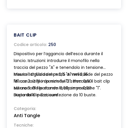
BAIT CLIP
Codice articolo:
250
Dispositivo per l’aggancio dell’esca durante il
lancio. Istruzioni: introdurre il monofilo nella
traccia del pezzo "A" e tenendolo in tensione
inserire la guida del pezzo "A" nella sede del pezzo
Misura 1: Ø filo da mm 0,15 a mm 0,35
"B" con la clip in posizione "2". Bloccare il bait clip
Misura 2: Ø filo da mm 0,40 a mm 0,60
sul monofilo portando la clip in posizione "1".
Misura 3: Ø filo da mm 0,60 a mm 0,80
Disponibile in 3 misure.
Busta da 10 pezzi, confezione da 10 buste.
Categoria:
Anti Tangle
Tecniche: