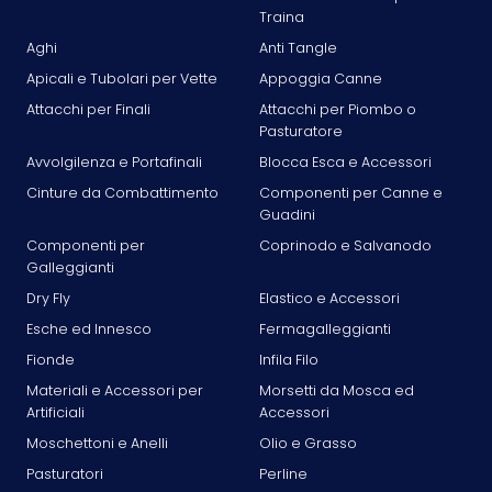
Traina
Aghi
Anti Tangle
Apicali e Tubolari per Vette
Appoggia Canne
Attacchi per Finali
Attacchi per Piombo o
Pasturatore
Avvolgilenza e Portafinali
Blocca Esca e Accessori
Cinture da Combattimento
Componenti per Canne e
Guadini
Componenti per
Coprinodo e Salvanodo
Galleggianti
Dry Fly
Elastico e Accessori
Esche ed Innesco
Fermagalleggianti
Fionde
Infila Filo
Materiali e Accessori per
Morsetti da Mosca ed
Artificiali
Accessori
Moschettoni e Anelli
Olio e Grasso
Pasturatori
Perline