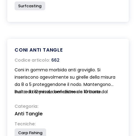
Surfcasting
CONI ANTI TANGLE
Codice articolo:
662
Coni in gomma morbida anti groviglio. Si
inseriscono agevolmente su girelle della misura
da 8 a 5 proteggendone il nodo. Mantengono
inoltre il terminale ben disteso e lontano dal
Busta da 12 pezzi, confezione da 10 buste.
piombo durante il lancio evitando fastidiosi
grovigli. Disponibili in due diverse lunghezze.
Categoria:
Anti Tangle
Colore mimetico grigio-verde.
Tecniche:
Carp Fishing