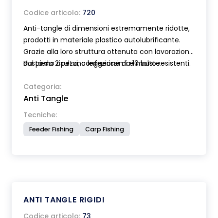
Codice articolo:
720
Anti-tangle di dimensioni estremamente ridotte,
prodotti in materiale plastico autolubrificante.
Grazie alla loro struttura ottenuta con lavorazione
dal pieno risultano leggerissimi e molto resistenti.
Busta da 2 pezzi, confezione da 10 buste.
Ideali per il feeder e la pesca da competizione.
Non alterano il lancio. Prodotti in due diverse
Categoria:
Anti Tangle
misure.
Tecniche:
Feeder Fishing
Carp Fishing
ANTI TANGLE RIGIDI
Codice articolo:
73