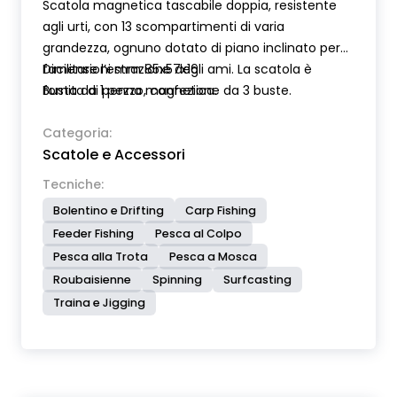
Scatola magnetica tascabile doppia, resistente
agli urti, con 13 scompartimenti di varia
grandezza, ognuno dotato di piano inclinato per
facilitare l’estrazione degli ami. La scatola è
Dimensioni mm 85x57x16
fornita di penna magnetica.
Busta da 1 pezzo, confezione da 3 buste.
Categoria:
Scatole e Accessori
Tecniche:
Bolentino e Drifting
Carp Fishing
Feeder Fishing
Pesca al Colpo
Pesca alla Trota
Pesca a Mosca
Roubaisienne
Spinning
Surfcasting
Traina e Jigging