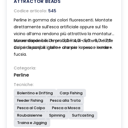
ATTRACTOR BEADS
Codice articolo:
545
Perline in gomma dai colori fluorescenti. Montate
direttamente sull’esca artificiale oppure sul filo
vicino all’amo rendono più attrattiva la montatura
aumentando così le probabilità di cattura. Adatte
Misure disponibili: Ø mm 3,0 - 4,0 - 5,0 - 6,0 - 7,0
sia per le acque interne che per la pesca in mare.
Colori disponibili: giallo - arancio - rosso - verde -
fucsia.
Categoria:
Perline
Tecniche:
Bolentino e Drifting
Carp Fishing
Feeder Fishing
Pesca alla Trota
Pesca al Colpo
Pesca a Mosca
Roubaisienne
Spinning
Surfcasting
Traina e Jigging