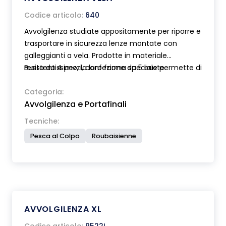
Codice articolo:
640
Avvolgilenza studiate appositamente per riporre e
trasportare in sicurezza lenze montate con
galleggianti a vela. Prodotte in materiale
resistentissimo, la loro forma speciale permette di
Busta da 4 pezzi, confezione da 5 buste.
accoppiarle per risparmiare spazio. Disponibile in
due diverse misure di lunghezza cm 32 e cm 42.
Categoria:
Avvolgilenza e Portafinali
Tecniche:
Pesca al Colpo
Roubaisienne
AVVOLGILENZA XL