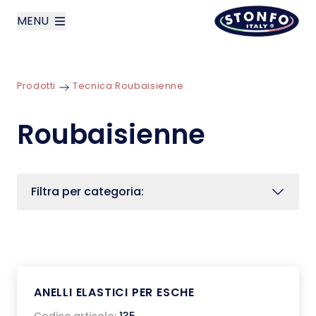
MENU
layoutSearchLabel
Prodotti
Tecnica:
Roubaisienne
Azienda
Roubaisienne
Prodotti
News
Filtra per categoria:
Contatti
English
ANELLI ELASTICI PER ESCHE