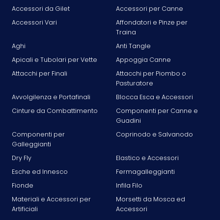
Accessori da Gilet
Accessori per Canne
Accessori Vari
Affondatori e Pinze per
Traina
Aghi
Anti Tangle
Apicali e Tubolari per Vette
Appoggia Canne
Attacchi per Finali
Attacchi per Piombo o
Pasturatore
Avvolgilenza e Portafinali
Blocca Esca e Accessori
Cinture da Combattimento
Componenti per Canne e
Guadini
Componenti per
Coprinodo e Salvanodo
Galleggianti
Dry Fly
Elastico e Accessori
Esche ed Innesco
Fermagalleggianti
Fionde
Infila Filo
Materiali e Accessori per
Morsetti da Mosca ed
Artificiali
Accessori