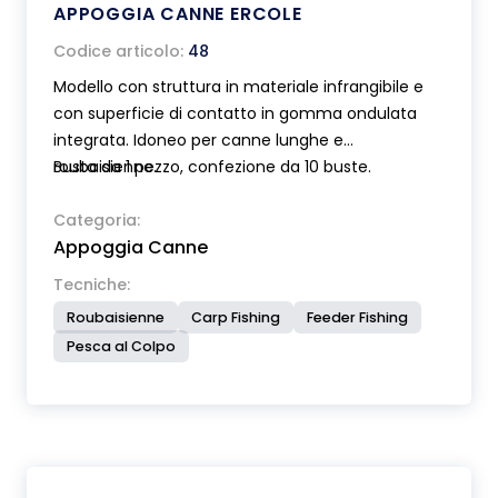
APPOGGIA CANNE ERCOLE
Codice articolo:
48
Modello con struttura in materiale infrangibile e
con superficie di contatto in gomma ondulata
integrata. Idoneo per canne lunghe e
roubaisienne.
Busta da 1 pezzo, confezione da 10 buste.
Categoria:
Appoggia Canne
Tecniche:
Roubaisienne
Carp Fishing
Feeder Fishing
Pesca al Colpo