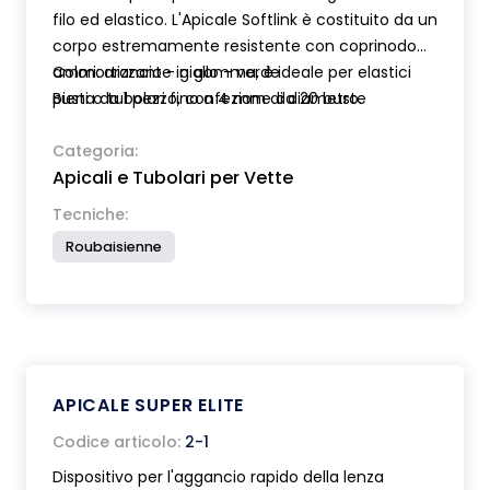
filo ed elastico. L'Apicale Softlink è costituito da un
corpo estremamente resistente con coprinodo
ammortizzante in gomma, è ideale per elastici
Colori: arancio - giallo - verde
pieni o tubolari fino a 4 mm di diametro.
Busta da 1 pezzo, confezione da 20 buste
Categoria:
Apicali e Tubolari per Vette
Tecniche:
Roubaisienne
APICALE SUPER ELITE
Codice articolo:
2-1
Dispositivo per l'aggancio rapido della lenza