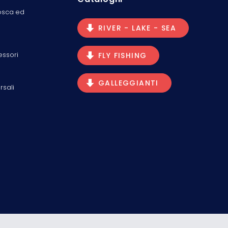
osca ed
RIVER - LAKE - SEA
essori
FLY FISHING
GALLEGGIANTI
rsali