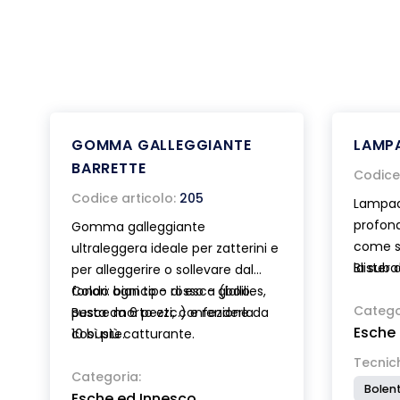
GOMMA GALLEGGIANTE
LAMP
BARRETTE
Codice 
Codice articolo:
205
Lampad
profondi
Gomma galleggiante
come s
ultraleggera ideale per zatterini e
la sub
Blister 
per alleggerire o sollevare dal
Disponi
fondo ogni tipo di esca (boilies,
Colori: bianco - rosso - giallo.
fotolum
Catego
pesce morto etc.) e renderla
Busta da 6 pezzi, confezione da
Esche
due ba
così più catturante.
10 buste.
Tecnic
Categoria:
Bolent
Esche ed Innesco