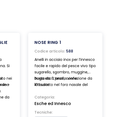
LIE
NOSE RING 1
Codice articolo:
588
a
Anelli in acciaio inox per l’innesco
na. Si
facile e rapido del pesce vivo tipo
sugarello, sgombro, muggine,
ato nei
i:
boga etc. L’anello viene
Busta da 6 pezzi, confezione da
ssina
erde -
introdotto nel foro nasale del
10 buste.
.
pesce che rimane vitale e libero
one da
nei movimenti. L’aggancio
Categoria:
Esche ed Innesco
all’amo avviene per mezzo di un
piccolo elastico fornito in due
Tecniche:
diverse lunghezze. 2 misure.