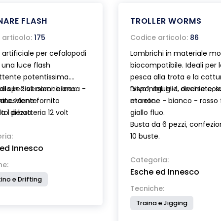
NARE FLASH
TROLLER WORMS
articolo:
175
Codice articolo:
86
artificiale per cefalopodi
Lombrichi in materiale mo
una luce flash
biocompatibile. Ideali per 
ttente potentissima.
pesca alla trota e la cattu
di speciali corone inox
ile in 2 versioni: bianca -
“vivo”, aguglie, occhiate, s
Disponibili in 4 diverse colo
ate. Viene fornito
minescente
etc.etc.
marrone - bianco - rosso 
o di batteria 12 volt
da 1 pezzo.
giallo fluo.
a mod.A23.
Busta da 6 pezzi, confezi
ria:
10 buste.
 ed Innesco
Categoria:
he:
Esche ed Innesco
ino e Drifting
Tecniche:
Traina e Jigging