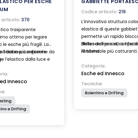
ELASTICO PER ESCHE
GABBIETTE PORTAES
NUM
Codice articolo:
219
articolo:
370
L’innovativa struttura col
elastica di queste gabbiet
astico trasparente
permette un rapido blocc
ssimo ottimo per legare
della sardina o altro tipo d
Blister da 1 pezzo, confezi
 le esche più fragili. La
rendendole più catturanti.
10 blister.
e bobina più capiente
a 1 bobina, confezione da
Disponibili in 2 diverse gr
e l’elastico dalla luce e
e.
con peso fisso o intercamb
Categoria:
orco. Disponibile in 3
Esche ed Innesco
Colori assortiti.
ria:
 ed Innesco
Tecniche:
he:
Bolentino e Drifting
asting
ino e Drifting