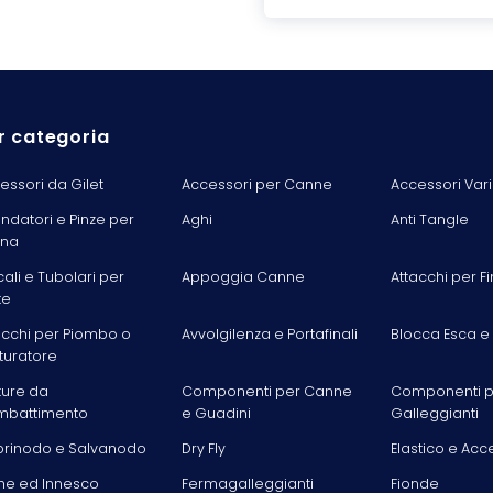
r categoria
essori da Gilet
Accessori per Canne
Accessori Vari
ondatori e Pinze per
Aghi
Anti Tangle
ina
cali e Tubolari per
Appoggia Canne
Attacchi per Fi
te
acchi per Piombo o
Avvolgilenza e Portafinali
Blocca Esca e
turatore
ture da
Componenti per Canne
Componenti p
battimento
e Guadini
Galleggianti
rinodo e Salvanodo
Dry Fly
Elastico e Acc
he ed Innesco
Fermagalleggianti
Fionde