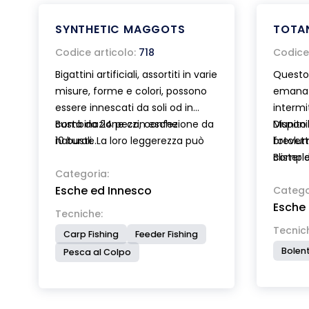
SYNTHETIC MAGGOTS
TOTA
Codice articolo:
718
Codice 
Bigattini artificiali, assortiti in varie
Questo 
misure, forme e colori, possono
emana 
essere innescati da soli od in
intermi
combinazione con esche
Busta da 24 pezzi, confezione da
Munito 
Disponib
naturali. La loro leggerezza può
10 buste.
brevett
fotolu
essere utilizzata per
complet
Blister 
controbilanciare il peso dell’amo.
Categoria:
alcalin
Esche ed Innesco
Per aumentarne l’efficacia
Catego
Esche
possono essere aggiunti aromi.
Tecniche:
Tecnic
Carp Fishing
Feeder Fishing
Bolent
Pesca al Colpo