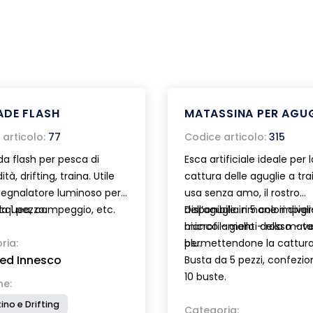
ADE FLASH
MATASSINA PER AGUG
articolo:
77
Codice articolo:
315
a flash per pesca di
Esca artificiale ideale per l
tà, drifting, traina. Utile
cattura delle aguglie a trai
egnalatore luminoso per
usa senza amo, il rostro
acquea, campeggio, etc.
da 1 pezzo.
dell’aguglia rimane impigli
Disponibile in 5 colori divers
bile nei colori bianco e
microfilamenti della mata
bianco - giallo - rosso - v
inescente. Fornita con
ria:
permettendone la cattura
blu.
 ed Innesco
tterie omaggio.
Busta da 5 pezzi, confezi
10 buste.
he:
ino e Drifting
Categoria: