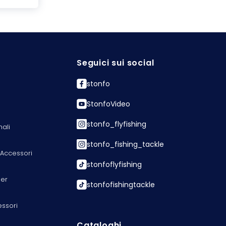
Seguici sui social
stonfo
StonfoVideo
stonfo_flyfishing
nali
stonfo_fishing_tackle
 Accessori
stonfoflyfishing
er
stonfofishingtackle
essori
Cataloghi