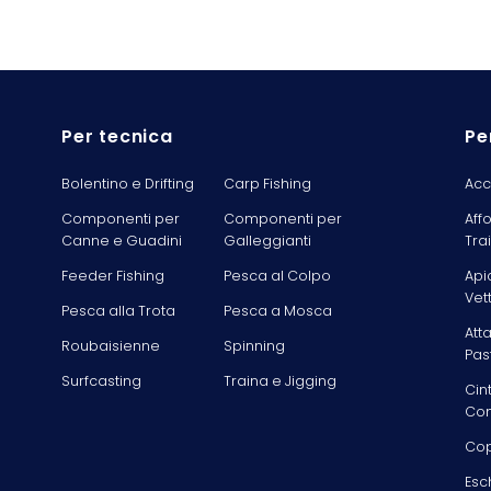
Per tecnica
Pe
Bolentino e Drifting
Carp Fishing
Acc
Componenti per
Componenti per
Aff
Canne e Guadini
Galleggianti
Tra
Feeder Fishing
Pesca al Colpo
Api
Vet
Pesca alla Trota
Pesca a Mosca
Att
Roubaisienne
Spinning
Pas
Surfcasting
Traina e Jigging
Cin
Com
Cop
Esc