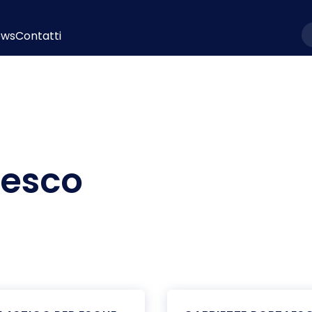
ews
Contatti
l
nesco