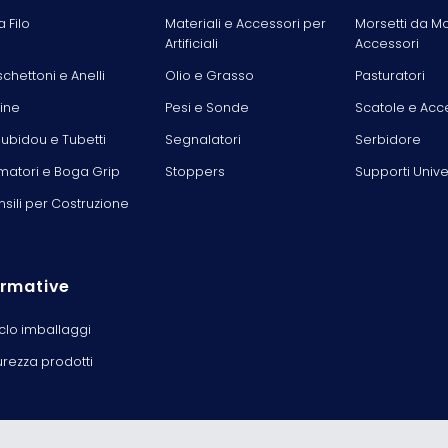
la Filo
Materiali e Accessori per
Morsetti da M
Artificiali
Accessori
chettoni e Anelli
Olio e Grasso
Pasturatori
line
Pesi e Sonde
Scatole e Acc
ubidou e Tubetti
Segnalatori
Serbidore
matori e Boga Grip
Stoppers
Supporti Unive
nsili per Costruzione
rmative
iclo imballaggi
urezza prodotti