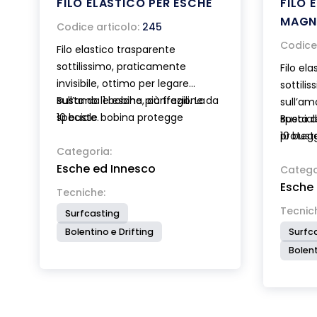
FILO ELASTICO PER ESCHE
FILO 
MAG
Codice articolo:
245
Codice 
Filo elastico trasparente
sottilissimo, praticamente
Filo el
invisibile, ottimo per legare
sottili
sull’amo le esche più fragili. La
Busta da 1 bobina, confezione da
sull’amo
speciale bobina protegge
10 buste.
special
Busta d
l’elastico dalla luce e dallo sporco
protegg
10 bust
e ne rende più agevole l’impiego.
Categoria:
dallo sp
Esche ed Innesco
Disponibile in 3 misure.
misure.
Catego
Esche
Tecniche:
Tecnic
Surfcasting
Bolentino e Drifting
Surfc
Bolent