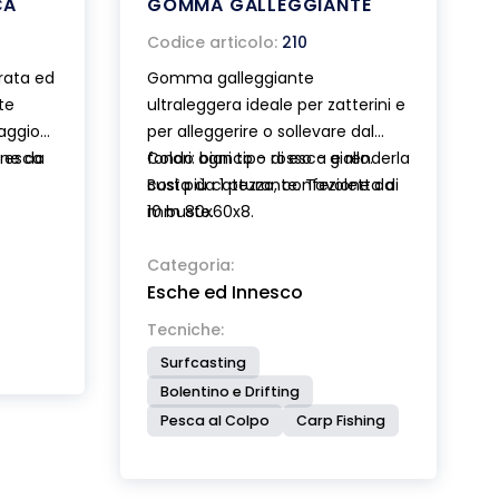
CA
GOMMA GALLEGGIANTE
Codice articolo:
210
orata ed
Gomma galleggiante
te
ultraleggera ideale per zatterini e
aggio
per alleggerire o sollevare dal
i esca
one da
fondo ogni tipo di esca e renderla
Colori: bianco - rosso - giallo.
così più catturante. Tavoletta di
Busta da 1 pezzo, confezione da
andezze
mm 80x60x8.
10 buste.
iabile.
Categoria:
Esche ed Innesco
Tecniche:
Surfcasting
Bolentino e Drifting
Pesca al Colpo
Carp Fishing