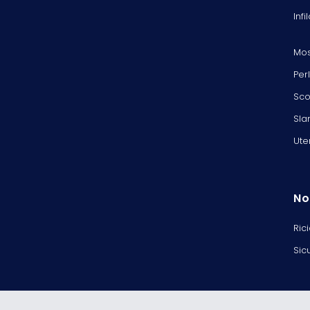
Infi
Mos
Per
Sco
Sla
Ute
No
Ric
Sic