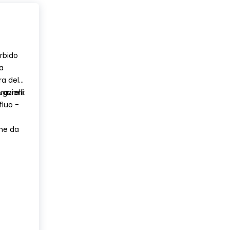
rbido
la
ra del
ugarelli
razioni:
fluo -
one da