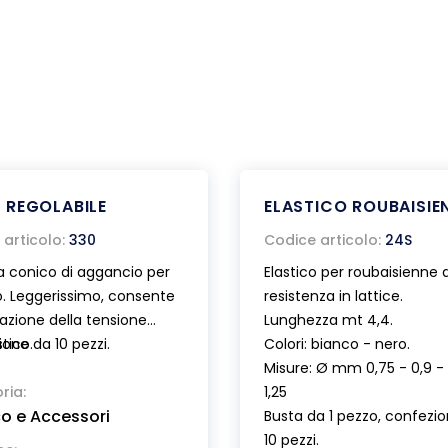
 REGOLABILE
ELASTICO ROUBAISIE
articolo:
330
Codice articolo:
24S
 conico di aggancio per
Elastico per roubaisienne 
o. Leggerissimo, consente
resistenza in lattice.
lazione della tensione
Lunghezza mt 4,4.
stico.
one da 10 pezzi.
Colori: bianco - nero.
Misure: Ø mm 0,75 - 0,9 - 
ria:
1,25
co e Accessori
Busta da 1 pezzo, confezi
10 pezzi.