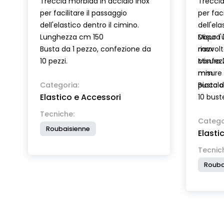
Treccia morbida in acciaio inox
Treccia
per facilitare il passaggio
per faci
dell'elastico dentro il cimino.
dell'ela
Lunghezza cm 150
Dopo l'
Misura 
Busta da 1 pezzo, confezione da
riavvol
max
10 pezzi.
confezi
Misura 2
misure d
mm
Categoria:
piccolo
Busta d
Elastico e Accessori
10 bust
Tecniche:
Catego
Roubaisienne
Elasti
Tecnic
Rouba