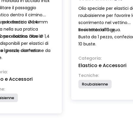
 morbida in acciaio inox
litare il passaggio
Olio speciale per elastici 
stico dentro il cimino.
roubaisienne per favorire 
uso la treccia viene
1: per elastico Ø 1,4 mm
scorrimento nel vettino.
ta nella sua pratica
Resistente all’acqua.
Boccetta da 10 gr
one a bobina. Due le
: per elastico oltre Ø 1,4
Busta da 1 pezzo, confezi
isponibili per elastici di
10 buste.
 e grande diametro.
a 1 pezzo, confezione da
e.
Categoria:
Elastico e Accessori
ria:
Tecniche:
co e Accessori
Roubaisienne
he:
isienne