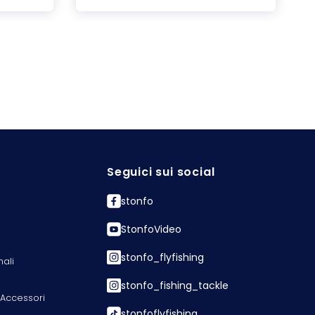
Seguici sui social
stonfo
StonfoVideo
stonfo_flyfishing
nali
stonfo_fishing_tackle
 Accessori
stonfoflyfishing