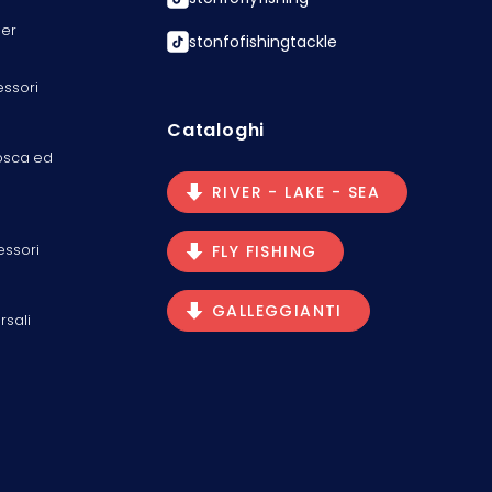
er
stonfofishingtackle
essori
Cataloghi
osca ed
RIVER - LAKE - SEA
essori
FLY FISHING
GALLEGGIANTI
rsali