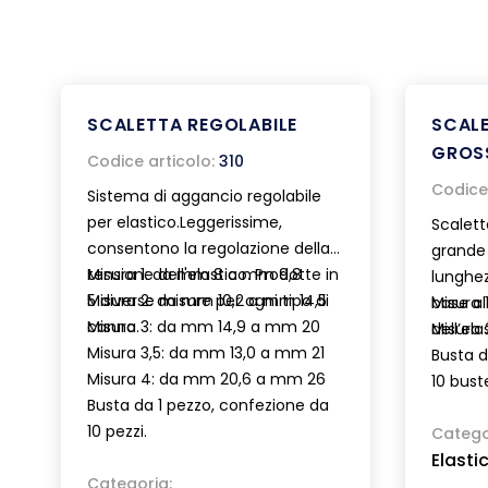
SCALETTA REGOLABILE
SCALE
GROS
Codice articolo:
310
Codice 
Sistema di aggancio regolabile
per elastico.Leggerissime,
Scalette
consentono la regolazione della
grande 
tensione dell'elastico. Prodotte in
Misura 1: da mm 8 a mm 9,8
lunghez
5 diverse misure per ogni tipo di
Misura 2: da mm 10,2 a mm 14,5
base al
Misura
canna.
Misura 3: da mm 14,9 a mm 20
dell’el
Misura
Misura 3,5: da mm 13,0 a mm 21
Busta d
Misura 4: da mm 20,6 a mm 26
10 bust
Busta da 1 pezzo, confezione da
10 pezzi.
Catego
Elasti
Categoria: