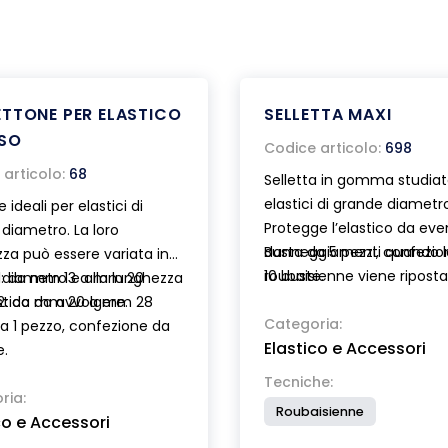
TTONE PER ELASTICO
SELLETTA MAXI
SO
Codice articolo:
698
articolo:
68
Selletta in gomma studiat
elastici di grande diametr
 ideali per elastici di
Protegge l’elastico da eve
diametro. La loro
danneggiamenti quando l
Busta da 5 pezzi, confezi
za può essere variata in
roubaisienne viene riposta
10 buste.
 diametro e alla lunghezza
 1: da mm 13 a mm 20
astico da avvolgere.
 2: da mm 20 a mm 28
Categoria:
a 1 pezzo, confezione da
Elastico e Accessori
e.
Tecniche:
ria:
Roubaisienne
co e Accessori