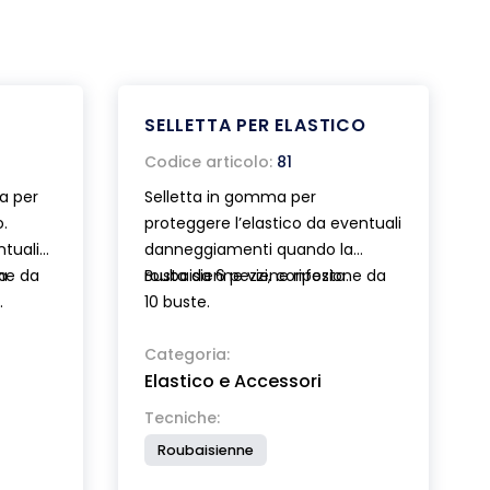
SELLETTA PER ELASTICO
Codice articolo:
81
a per
Selletta in gomma per
o.
proteggere l’elastico da eventuali
ntuali
danneggiamenti quando la
a
one da
roubaisienne viene riposta.
Busta da 6 pezzi, confezione da
.
10 buste.
Categoria:
Elastico e Accessori
Tecniche:
Roubaisienne