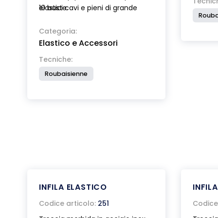
Tecnic
elastici cavi e pieni di grande
10 buste.
Rouba
diametro.
Categoria:
Elastico e Accessori
Tecniche:
Roubaisienne
INFILA ELASTICO
INFIL
Codice articolo:
251
Codice 