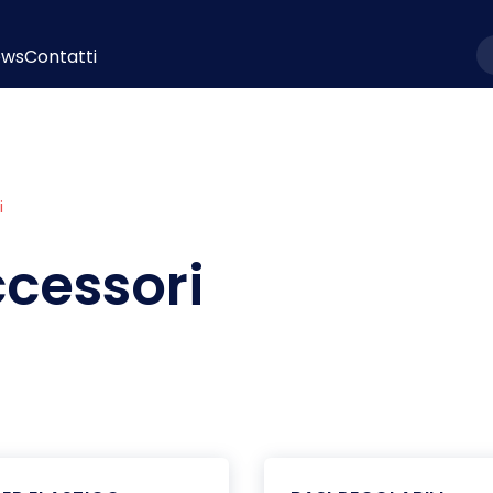
ews
Contatti
l
i
ccessori