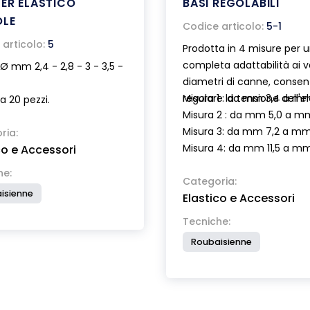
PER ELASTICO
BASI REGOLABILI
OLE
Codice articolo:
5-1
articolo:
5
Prodotta in 4 misure per 
completa adattabilità ai v
 Ø mm 2,4 - 2,8 - 3 - 3,5 -
diametri di canne, consen
regolare la tensione dell'el
Misura 1 : da mm 3,4 a mm
a 20 pezzi.
Misura 2 : da mm 5,0 a m
Misura 3: da mm 7,2 a mm 
ria:
Misura 4: da mm 11,5 a mm
co e Accessori
he:
Categoria:
isienne
Elastico e Accessori
Tecniche:
Roubaisienne