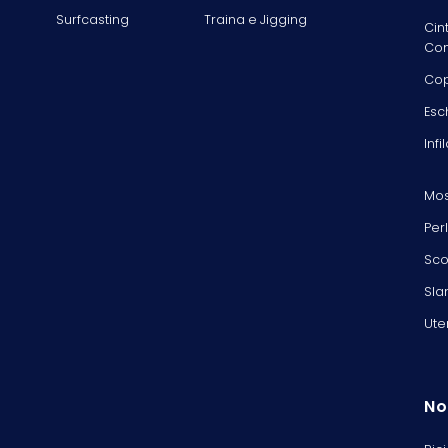
Surfcasting
Traina e Jigging
Cin
Com
Cop
Esc
Infi
Mos
Per
Sco
Sla
Ute
No