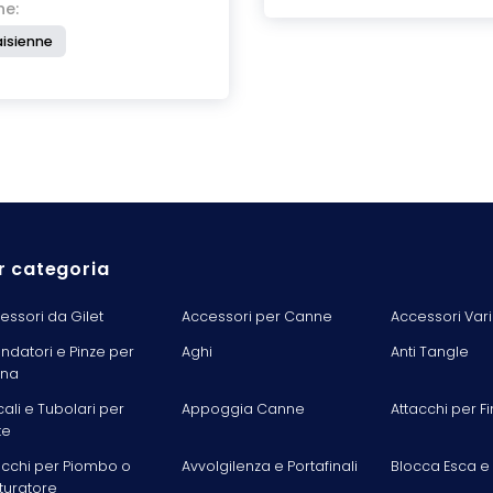
he:
isienne
r categoria
essori da Gilet
Accessori per Canne
Accessori Vari
ondatori e Pinze per
Aghi
Anti Tangle
ina
cali e Tubolari per
Appoggia Canne
Attacchi per Fi
te
acchi per Piombo o
Avvolgilenza e Portafinali
Blocca Esca e
turatore