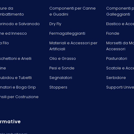
ture da
Componenti per Canne
Componenti p
battimento
e Guadini
Galleggianti
rinodo e Salvanodo
Dry Fly
Elastico e Acc
he ed Innesco
Fermagalleggianti
Fionde
la Filo
Materiali e Accessori per
Morsetti da M
Artificiali
Accessori
chettoni e Anelli
Olio e Grasso
Pasturatori
line
Pesi e Sonde
Scatole e Acc
ubidou e Tubetti
Segnalatori
Serbidore
matori e Boga Grip
Stoppers
Supporti Unive
nsili per Costruzione
rmative