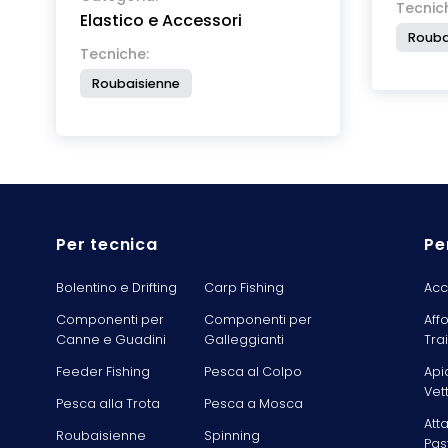
Tecnic
Elastico e Accessori
Rouba
Tecniche:
Roubaisienne
Per tecnica
Pe
Bolentino e Drifting
Carp Fishing
Acc
Componenti per
Componenti per
Aff
Canne e Guadini
Galleggianti
Tra
Feeder Fishing
Pesca al Colpo
Api
Vet
Pesca alla Trota
Pesca a Mosca
Att
Roubaisienne
Spinning
Pas