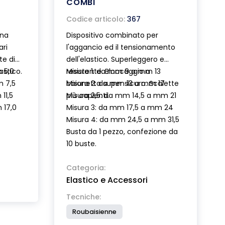
COMBI
Codice articolo:
367
una
Dispositivo combinato per
ari
l'aggancio ed il tensionamento
te di
dell'elastico. Superleggero e
astico.
 5,0
resistente. Bloccaggio a
Misura 1: da mm 9 a mm 13
m 7,5
baionetta super sicuro. Scalette
Misura 2: da mm 13 a mm 17
11,5
più capienti.
Misura 2,5: da mm 14,5 a mm 21
 17,0
Misura 3: da mm 17,5 a mm 24
Misura 4: da mm 24,5 a mm 31,5
Busta da 1 pezzo, confezione da
10 buste.
Categoria:
Elastico e Accessori
Tecniche:
Roubaisienne