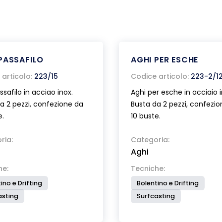
PASSAFILO
AGHI PER ESCHE
articolo:
223/15
Codice articolo:
223-2/1
ssafilo in acciao inox.
Aghi per esche in acciaio i
a 2 pezzi, confezione da
Busta da 2 pezzi, confezi
e.
10 buste.
ria:
Categoria:
Aghi
he:
Tecniche:
ino e Drifting
Bolentino e Drifting
asting
Surfcasting