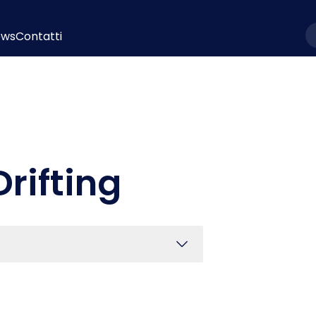
ews
Contatti
l
Drifting