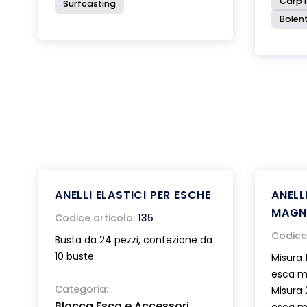
Carp F
Surfcasting
Bolent
ANELLI ELASTICI PER ESCHE
ANELL
MAG
Codice articolo:
135
Codice 
Busta da 24 pezzi, confezione da
10 buste.
Misura 
esca 
Categoria:
Misura 
Blocca Esca e Accessori