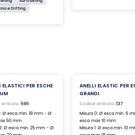
ishing
Surfcasting
ino e Drifting
I ELASTICI PER ESCHE
ANELLI ELASTIC PER 
NUM
GRANDI
articolo:
596
Codice articolo:
137
1: Ø esca min. 18 mm - Ø
Misura 0: Ø esca min. 6 
max 50 mm
esca max 10 mm
2: Ø esca min. 25 mm - Ø
Misura 1: Ø esca min. 10 