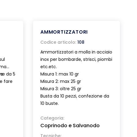
AMMORTIZZATORI
Codice articolo:
108
Ammortizzatori a molla in acciaio
sul
inox per bombarde, strisci, piombi
ima
etc.etc.
ta
one da 5
Misura 1: max 10 gr
 e fare
Misura 2: max 25 gr
 (Fig.A)
Misura 3: oltre 25 gr
ale
Busta da 10 pezzi, confezione da
rrere il
10 buste.
Categoria:
Coprinodo e Salvanodo
Tecniche: