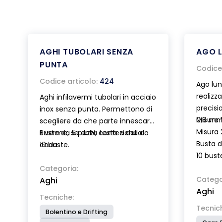
AGHI TUBOLARI SENZA
AGO L
PUNTA
Codice 
Codice articolo:
424
Ago lun
realizz
Aghi infilavermi tubolari in acciaio
precisi
inox senza punta. Permettono di
0,8 mm.
Misura 
scegliere da che parte innescare
Misura 
il verme, se dalla testa o dalla
Busta da 5 pezzi, confezione da
Busta d
coda.
10 buste.
10 bust
Categoria:
Catego
Aghi
Aghi
Tecniche:
Tecnic
Bolentino e Drifting