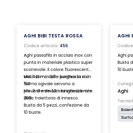
AGHI BIBI TESTA ROSSA
AGHI 
Codice articolo:
456
Codice 
Aghi passafilo in acciaio inox con
Aghi pa
punta in materiale plastico super
Busta d
scorrevole. Il colore fluorescente
10 bust
visibilissimo della punta e la sua
Mis. 1: Ø mm 1,0 - lunghezza mm
forma ogivale servono a
150
Catego
Aghi
prevenire deviazioni indesiderate
Mis. 2: Ø mm 1,0 - lunghezza mm
della traiettoria di innesco.
200
Tecnic
Busta da 5 pezzi, confezione da
Bolent
10 buste.
Surfc