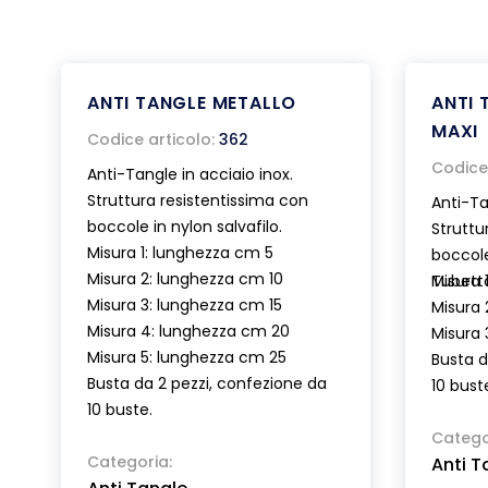
ANTI TANGLE METALLO
ANTI 
MAXI
Codice articolo:
362
Codice 
Anti-Tangle in acciaio inox.
Struttura resistentissima con
Anti-Ta
boccole in nylon salvafilo.
Struttu
Misura 1: lunghezza cm 5
boccole
Misura 2: lunghezza cm 10
Tubett
Misura 
Misura 3: lunghezza cm 15
Misura 
Misura 4: lunghezza cm 20
Misura 
Misura 5: lunghezza cm 25
Busta d
Busta da 2 pezzi, confezione da
10 bust
10 buste.
Catego
Categoria:
Anti T