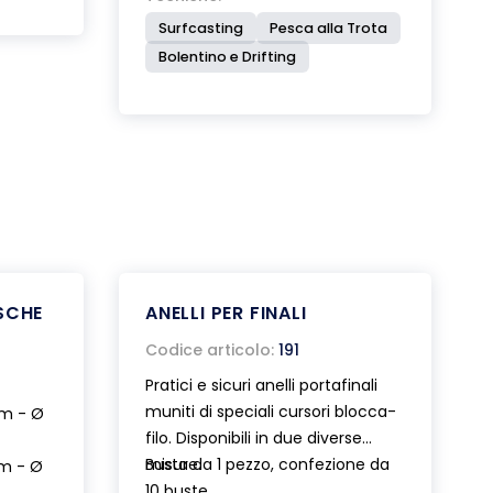
Surfcasting
Pesca alla Trota
Bolentino e Drifting
ESCHE
ANELLI PER FINALI
Codice articolo:
191
Pratici e sicuri anelli portafinali
muniti di speciali cursori blocca-
mm - Ø
filo. Disponibili in due diverse
misure.
Busta da 1 pezzo, confezione da
mm - Ø
10 buste.