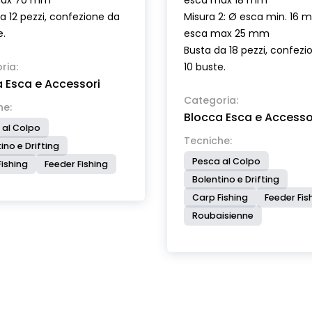
max 70 mm
esca max 18 mm
a 12 pezzi, confezione da
Misura 2: Ø esca min. 16 
e.
esca max 25 mm
Busta da 18 pezzi, confezi
ria:
10 buste.
 Esca e Accessori
Categoria:
he:
Blocca Esca e Accesso
 al Colpo
Tecniche:
ino e Drifting
Pesca al Colpo
ishing
Feeder Fishing
Bolentino e Drifting
Carp Fishing
Feeder Fis
Roubaisienne