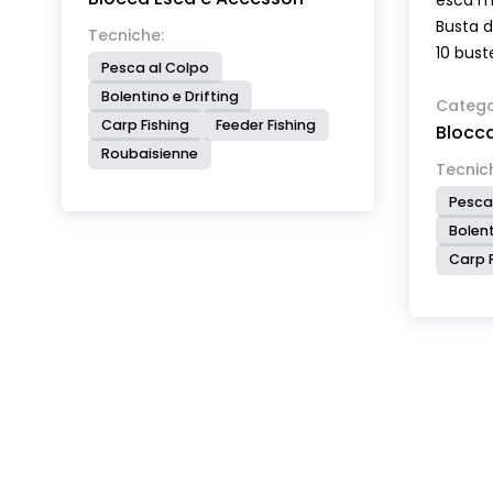
esca 
Busta d
Tecniche:
10 bust
Pesca al Colpo
Bolentino e Drifting
Catego
Carp Fishing
Feeder Fishing
Blocca
Roubaisienne
Tecnic
Pesca
Bolent
Carp F