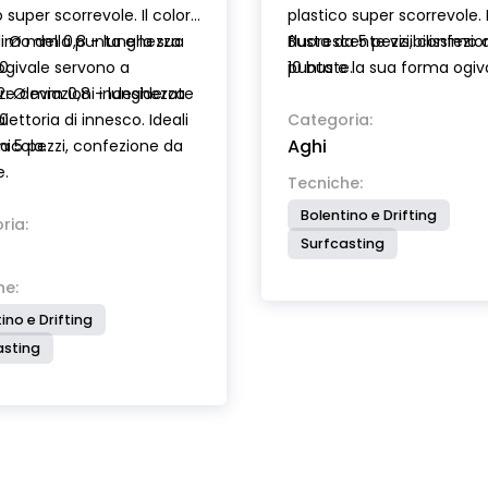
o super scorrevole. Il colore
plastico super scorrevole. I
ssimo della punta e la sua
1: Ø mm 0,8 - lunghezza
fluorescente visibilissimo 
Busta da 5 pezzi, confezi
ogivale servono a
0
punta e la sua forma ogiv
10 buste.
re deviazioni indesiderate
2: Ø mm 0,8 - lunghezza
servono a prevenire deviaz
aiettoria di innesco. Ideali
0
indesiderate della traiettor
Categoria:
Aghi
nicola.
a 5 pezzi, confezione da
innesco.
e.
Tecniche:
Bolentino e Drifting
ria:
Surfcasting
he:
ino e Drifting
asting