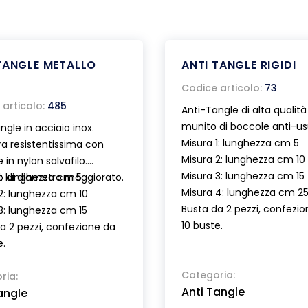
TANGLE METALLO
ANTI TANGLE RIGIDI
Codice articolo:
73
articolo:
485
Anti-Tangle di alta qualità
munito di boccole anti-us
ngle in acciaio inox.
Misura 1: lunghezza cm 5
ra resistentissima con
Misura 2: lunghezza cm 10
 in nylon salvafilo.
Misura 3: lunghezza cm 15
o di diametro maggiorato.
1: lunghezza cm 5
Misura 4: lunghezza cm 2
2: lunghezza cm 10
Busta da 2 pezzi, confezi
3: lunghezza cm 15
10 buste.
a 2 pezzi, confezione da
e.
Categoria:
ria:
Anti Tangle
angle