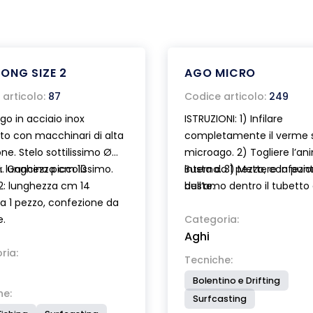
ONG SIZE 2
AGO MICRO
articolo:
87
Codice articolo:
249
go in acciaio inox
ISTRUZIONI: 1) Infilare
ato con macchinari di alta
completamente il verme 
one. Stelo sottilissimo Ø
microago. 2) Togliere l’an
 Gancino piccolissimo.
1: lunghezza cm 10
interna. 3) Mettere la pun
Busta da 1 pezzo, confezi
2: lunghezza cm 14
dell’amo dentro il tubetto
buste.
a 1 pezzo, confezione da
scorrere il verme sull’amo.
e.
OPPURE: 3 bis) Infilare il fin
Categoria:
Aghi
dentro il tubetto e fare sco
ria:
verme sul filo. (Fig.B).
Tecniche:
Bolentino e Drifting
he:
Surfcasting