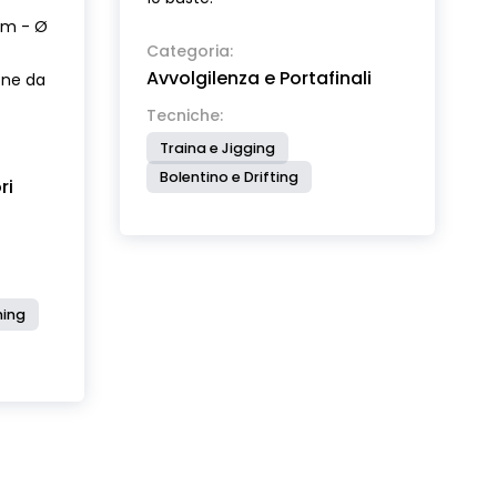
mm - Ø
Categoria:
Avvolgilenza e Portafinali
one da
Tecniche:
Traina e Jigging
Bolentino e Drifting
ri
hing