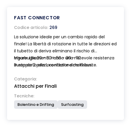
FAST CONNECTOR
Codice articolo:
269
La soluzione ideale per un cambio rapido del
finale! La libertà di rotazione in tutte le direzioni ed
il tubetto di deriva eliminano il rischio di
ingarbugliamenti. Hanno una notevole resistenza
Misure: Lbs 20 - 30 - 50 - 80 - 110
in rapporto alle loro ridotte dimensioni.
Busta da 2 pezzi, confezione da 10 buste.
Categoria:
Attacchi per Finali
Tecniche:
Bolentino e Drifting
Surfcasting