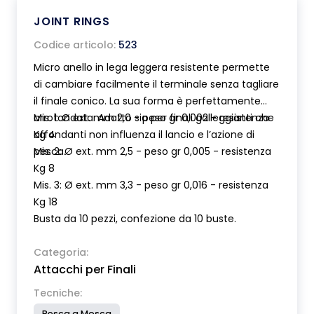
JOINT RINGS
Codice articolo:
523
Micro anello in lega leggera resistente permette
di cambiare facilmente il terminale senza tagliare
il finale conico. La sua forma è perfettamente
arrotondata. Adatto sia per finali galleggianti che
Mis. 1: Ø ext. mm 2,0 - peso gr 0,002 - resistenza
affondanti non influenza il lancio e l’azione di
Kg 4
pesca.
Mis. 2: Ø ext. mm 2,5 - peso gr 0,005 - resistenza
Kg 8
Mis. 3: Ø ext. mm 3,3 - peso gr 0,016 - resistenza
Kg 18
Busta da 10 pezzi, confezione da 10 buste.
Categoria:
Attacchi per Finali
Tecniche:
Pesca a Mosca