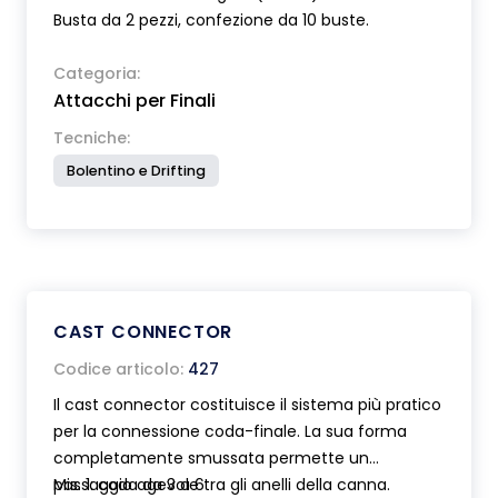
Busta da 2 pezzi, confezione da 10 buste.
Categoria:
Attacchi per Finali
Tecniche:
Bolentino e Drifting
CAST CONNECTOR
Codice articolo:
427
Il cast connector costituisce il sistema più pratico
per la connessione coda-finale. La sua forma
completamente smussata permette un
passaggio agevole tra gli anelli della canna.
Mis. 1: coda da 3 a 6