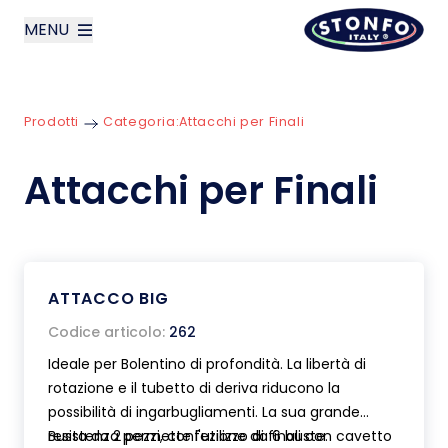
MENU
layoutSearchLabel
Prodotti
Categoria:
Attacchi per Finali
Azienda
Attacchi per Finali
Prodotti
News
ATTACCO BIG
Contatti
Codice articolo:
262
English
Ideale per Bolentino di profondità. La libertà di
rotazione e il tubetto di deriva riducono la
possibilità di ingarbugliamenti. La sua grande
resistenza permette l'utilizzo di finali con cavetto
Busta da 2 pezzi, confezione da 6 buste.