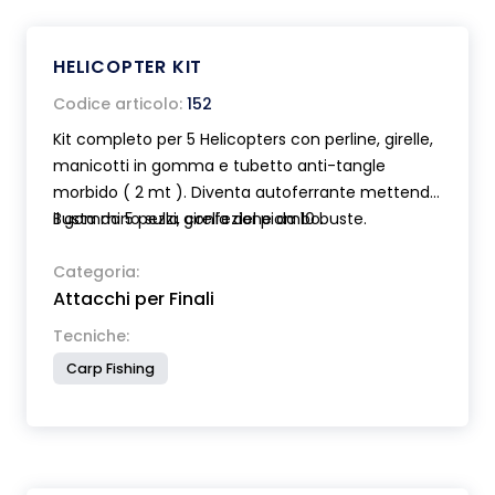
HELICOPTER KIT
Codice articolo:
152
Kit completo per 5 Helicopters con perline, girelle,
manicotti in gomma e tubetto anti-tangle
morbido ( 2 mt ). Diventa autoferrante mettendo
il gommino sulla girella del piombo.
Busta da 5 pezzi, confezione da 10 buste.
Categoria:
Attacchi per Finali
Tecniche:
Carp Fishing