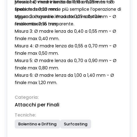
pressione, viene inserita la lenza madre. La loro
Misura 1: Ø madre lenza da 0,16 a 0,25 mm - Ø
speciale forma rende più semplice l’operazione di
finale max 0,20 mm.
aggancio-sgancio. Prodotte in materiale
Misura 2: Ø madre lenza da 0,25 a 0,40 mm - Ø
resistentissimo trasparente.
finale max 0,35 mm.
Misura 3: Ø madre lenza da 0,40 a 0,55 mm - Ø
finale max 0,40 mm.
Misura 4: Ø madre lenza da 0,55 a 0,70 mm - Ø
finale max 0,50 mm.
Misura 5: Ø madre lenza da 0,70 a 0,90 mm - Ø
finale max 0,80 mm.
Misura 6: Ø madre lenza da 1,00 a 1,40 mm - Ø
finale max 1,20 mm.
Categoria:
Attacchi per Finali
Tecniche:
Bolentino e Drifting
Surfcasting