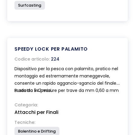
Surfcasting
SPEEDY LOCK PER PALAMITO
Codice articolo:
224
Dispositivo per la pesca con palamito, pratico nel
montaggio ed estremamente maneggevole,
consente un rapido aggancio-sgancio del finale.
Prodotto in 2 misure per trave da mm 0,60 a mm
Busta da 54 pezzi.
1,80. La doppia rotazione di 360° del finale rispetto
al trave evita il rischio di aggrovigliamenti.
Categoria:
Attacchi per Finali
Montato a scatto senza bisogno di fare nodi può
essere riutilizzato molte volte.
Tecniche:
Bolentino e Drifting