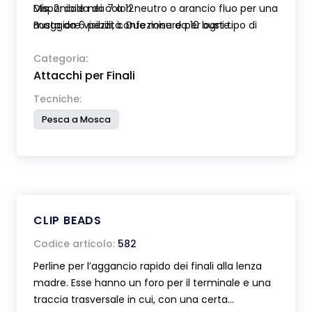
Disponibile nei colori neutro o arancio fluo per una
Mis. 2: coda da 7 a 12
maggiore visibilità. Due misure per ogni tipo di
Busta da 6 pezzi, confezione da 10 buste.
coda.
Categoria:
Attacchi per Finali
Tecniche:
Pesca a Mosca
CLIP BEADS
Codice articolo:
582
Perline per l’aggancio rapido dei finali alla lenza
madre. Esse hanno un foro per il terminale e una
traccia trasversale in cui, con una certa