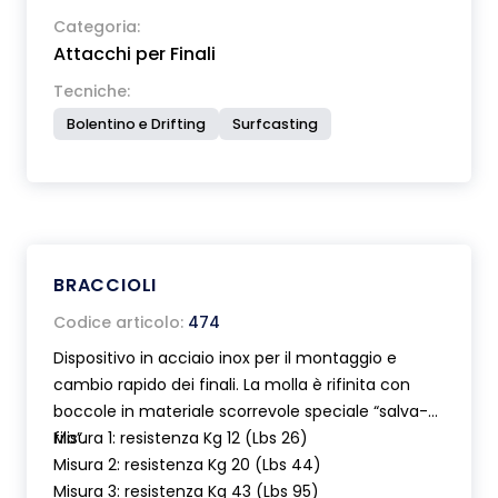
Categoria:
Attacchi per Finali
Tecniche:
Bolentino e Drifting
Surfcasting
BRACCIOLI
Codice articolo:
474
Dispositivo in acciaio inox per il montaggio e
cambio rapido dei finali. La molla è rifinita con
boccole in materiale scorrevole speciale “salva-
filo”.
Misura 1: resistenza Kg 12 (Lbs 26)
Misura 2: resistenza Kg 20 (Lbs 44)
Misura 3: resistenza Kg 43 (Lbs 95)