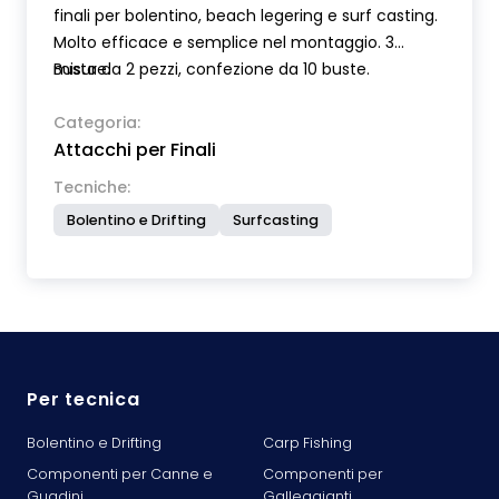
finali per bolentino, beach legering e surf casting.
Molto efficace e semplice nel montaggio. 3
misure.
Busta da 2 pezzi, confezione da 10 buste.
Categoria:
Attacchi per Finali
Tecniche:
Bolentino e Drifting
Surfcasting
Per tecnica
Bolentino e Drifting
Carp Fishing
Componenti per Canne e
Componenti per
Guadini
Galleggianti