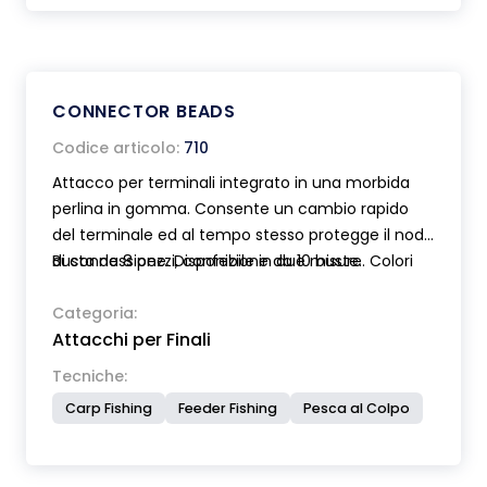
CONNECTOR BEADS
Codice articolo:
710
Attacco per terminali integrato in una morbida
perlina in gomma. Consente un cambio rapido
del terminale ed al tempo stesso protegge il nodo
di connessione. Disponibile in due misure. Colori
Busta da 8 pezzi, confezione da 10 buste.
mimetici.
Categoria:
Attacchi per Finali
Tecniche:
Carp Fishing
Feeder Fishing
Pesca al Colpo