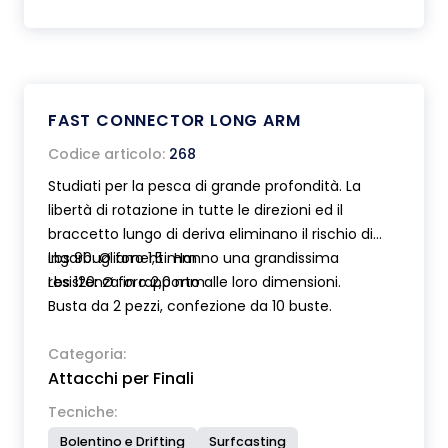
FAST CONNECTOR LONG ARM
Codice articolo:
268
Studiati per la pesca di grande profondità. La
libertà di rotazione in tutte le direzioni ed il
braccetto lungo di deriva eliminano il rischio di
ingarbugliamenti. Hanno una grandissima
Lbs 90: Ø foro 1,5 mm
resistenza in rapporto alle loro dimensioni.
Lbs 120: Ø foro 2,0 mm
Busta da 2 pezzi, confezione da 10 buste.
Categoria:
Attacchi per Finali
Tecniche:
Bolentino e Drifting
Surfcasting