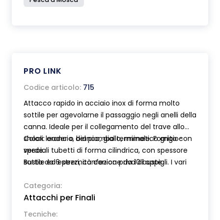
PRO LINK
Codice articolo:
715
Attacco rapido in acciaio inox di forma molto
sottile per agevolarne il passaggio negli anelli della
canna. Ideale per il collegamento del trave allo
shock leader o del piombo terminale. Fornito con
Colori: arancio, bianco, giallo, mimetico grigio-
speciali tubetti di forma cilindrica, con spessore
verde.
sottile ed estremità conica priva di appigli. I vari
Busta da 6 pezzi, confezione da 10 buste.
colori permettono il mimetismo od una perfetta
visibilità dell’attacco. I tubetti inoltre hanno dei
Categoria:
Attacchi per Finali
micro rilievi per agevolarne la presa. Prodotto in
tre misure di diversa potenza.
Tecniche: