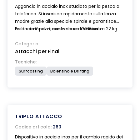
Aggancio in acciaio inox studiato per la pesca a
teleferica. Si inserisce rapidamente sulla lenza
madre grazie alla speciale spirale e garantisce
un’eccezionale scorrevolezza. Resistenza 22 kg.
Busta da 2 pezzi, confezione da 10 buste.
Categoria:
Attacchi per Finali
Tecniche:
Surfcasting
Bolentino e Drifting
TRIPLO ATTACCO
Codice articolo:
260
Dispositivo in acciaio inox per il cambio rapido dei