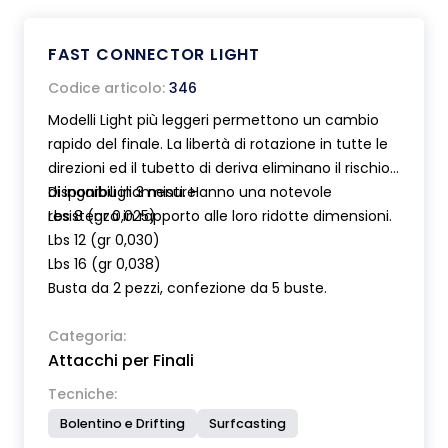
FAST CONNECTOR LIGHT
Codice articolo:
346
Modelli Light più leggeri permettono un cambio
rapido del finale. La libertà di rotazione in tutte le
direzioni ed il tubetto di deriva eliminano il rischio
di ingarbugliamenti. Hanno una notevole
Disponibili in 3 misure:
resistenza in rapporto alle loro ridotte dimensioni.
Lbs 8 (gr 0,025)
Lbs 12 (gr 0,030)
Lbs 16 (gr 0,038)
Busta da 2 pezzi, confezione da 5 buste.
Categoria:
Attacchi per Finali
Tecniche:
Bolentino e Drifting
Surfcasting