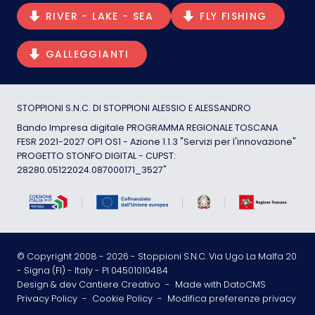
RIVER - LAKE - SEA
FLY FISHING
GALLEGGIANTI
STOPPIONI S.N.C. DI STOPPIONI ALESSIO E ALESSANDRO
Bando Impresa digitale PROGRAMMA REGIONALE TOSCANA
FESR 2021-2027 OP1 OS1 - Azione 1.1.3 "Servizi per l'innovazione"
PROGETTO STONFO DIGITAL - CUPST:
28280.05122024.087000171_3527"
© Copyright 2008 -
2026
- Stoppioni S.N.C. Via Ugo La Malfa 20
- Signa (FI) - Italy - PI 04501010484
Design & dev Cantiere Creativo
-
Made with DatoCMS
Privacy Policy
-
Cookie Policy
-
Modifica preferenze privacy