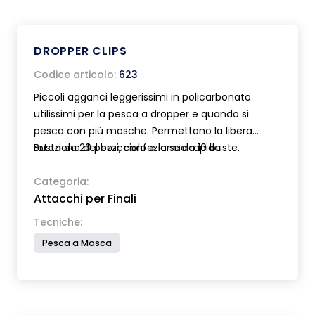
DROPPER CLIPS
Codice articolo:
623
Piccoli agganci leggerissimi in policarbonato
utilissimi per la pesca a dropper e quando si
pesca con più mosche. Permettono la libera
rotazione del bracciolo e la sua rapida
Busta da 20 pezzi, confezione da 10 buste.
sostituzione. Forniti completi di micro perline.
Categoria:
Attacchi per Finali
Tecniche:
Pesca a Mosca