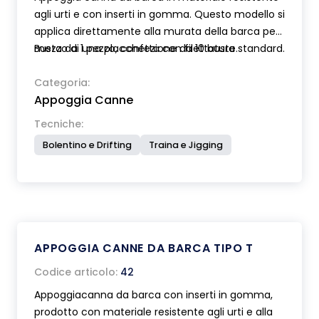
agli urti e con inserti in gomma. Questo modello si
applica direttamente alla murata della barca per
mezzo di una placchetta con filettatura standard.
Busta da 1 pezzo, confezione da 10 buste.
Categoria:
Appoggia Canne
Tecniche:
Bolentino e Drifting
Traina e Jigging
APPOGGIA CANNE DA BARCA TIPO T
Codice articolo:
42
Appoggiacanna da barca con inserti in gomma,
prodotto con materiale resistente agli urti e alla