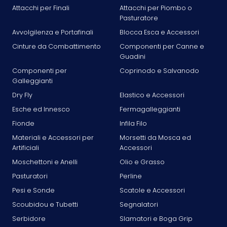
Attacchi per Finali
Attacchi per Piombo o
Pasturatore
Avvolgilenza e Portafinali
Blocca Esca e Accessori
Cinture da Combattimento
Componenti per Canne e
Guadini
Componenti per
Coprinodo e Salvanodo
Galleggianti
Dry Fly
Elastico e Accessori
Esche ed Innesco
Fermagalleggianti
Fionde
Infila Filo
Materiali e Accessori per
Morsetti da Mosca ed
Artificiali
Accessori
Moschettoni e Anelli
Olio e Grasso
Pasturatori
Perline
Pesi e Sonde
Scatole e Accessori
Scoubidou e Tubetti
Segnalatori
Serbidore
Slamatori e Boga Grip