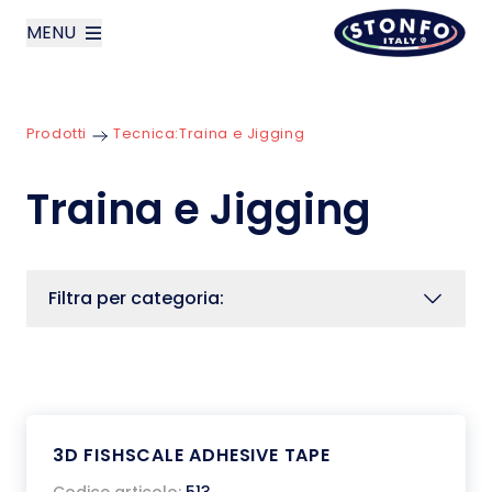
MENU
layoutSearchLabel
Prodotti
Tecnica:
Traina e Jigging
Azienda
Traina e Jigging
Prodotti
News
Filtra per categoria:
Contatti
English
3D FISHSCALE ADHESIVE TAPE