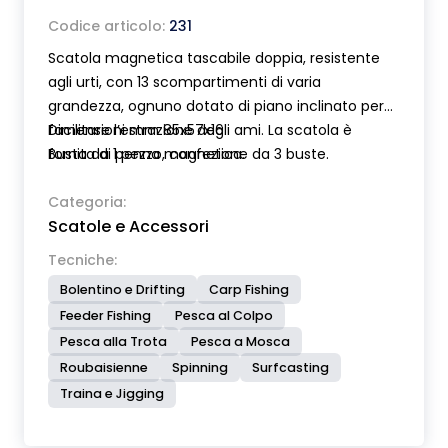
Codice articolo:
231
Scatola magnetica tascabile doppia, resistente
agli urti, con 13 scompartimenti di varia
grandezza, ognuno dotato di piano inclinato per
facilitare l’estrazione degli ami. La scatola è
Dimensioni mm 85x57x16
fornita di penna magnetica.
Busta da 1 pezzo, confezione da 3 buste.
Categoria:
Scatole e Accessori
Tecniche:
Bolentino e Drifting
Carp Fishing
Feeder Fishing
Pesca al Colpo
Pesca alla Trota
Pesca a Mosca
Roubaisienne
Spinning
Surfcasting
Traina e Jigging