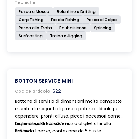
Tecniche:
Pesca a Mosca
Bolentino e Drifting
Carp Fishing
Feeder Fishing
Pesca al Colpo
Pesca alla Trota
Roubaisienne
Spinning
Surfcasting
Traina e Jigging
BOTTON SERVICE MINI
Codice articolo:
622
Bottone di servizio di dimensioni molto compatte
munito di magneti di grande potenza. Ideale per
appendere, pronti all'uso, piccoli accessori come
taglia-filo, slamatore etc. sia al gilet che alla
Dimensioni: Ø 9,5 x 27 mm
collana.
Busta da 1 pezzo, confezione da 5 buste.