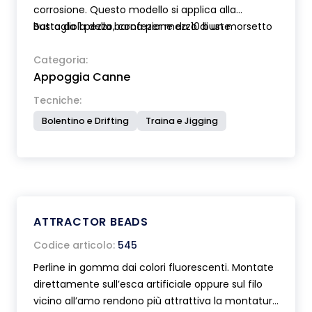
corrosione. Questo modello si applica alla
battagliola della barca per mezzo di un morsetto
Busta da 1 pezzo, confezione da 10 buste.
con filettatura standard.
Categoria:
Appoggia Canne
Tecniche:
Bolentino e Drifting
Traina e Jigging
ATTRACTOR BEADS
Codice articolo:
545
Perline in gomma dai colori fluorescenti. Montate
direttamente sull’esca artificiale oppure sul filo
vicino all’amo rendono più attrattiva la montatura