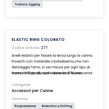
Traina e Jigging
ELASTIC RING COLORATO
Codice articolo:
277
Anelli elastici per fissare la lenza lungo la canna.
Prodotti con materiale morbidissimo,che non
danneggia l’amo, in sei misure per ogni tipo di
canna. Grazie alla sua colorazione fluorescente
Busta da 10 pezzi, confezione da 10 buste.
molto visibile è ottimo per evidenziare gli innesti
della roubaisienne.
Categoria:
Accessori per Canne
Tecniche:
Roubaisienne
Bolentino e Drifting