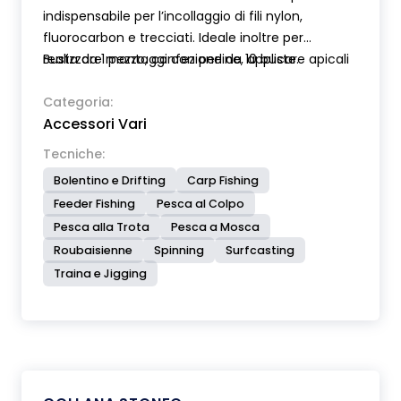
indispensabile per l’incollaggio di fili nylon,
fluorocarbon e trecciati. Ideale inoltre per
realizzare montaggi con perline, applicare apicali
Busta da 1 pezzo, confezione da 10 buste.
e tubolari su vettini, consolidare nodi, costruire
mosche artificiali, tube flies etc. etc. Boccetta
Categoria:
Accessori Vari
con dosatore contagocce molto preciso.
Prodotto deperibile da conservare in frigo.
Tecniche:
Contenuto boccetta: 10 gr.
Bolentino e Drifting
Carp Fishing
Feeder Fishing
Pesca al Colpo
Pesca alla Trota
Pesca a Mosca
Roubaisienne
Spinning
Surfcasting
Traina e Jigging