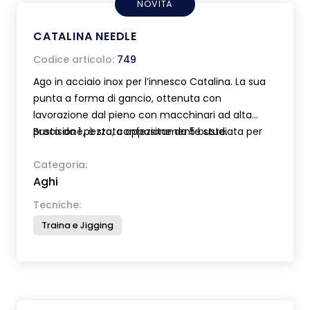
NOVITÀ
CATALINA NEEDLE
Codice articolo:
749
Ago in acciaio inox per l’innesco Catalina. La sua
punta a forma di gancio, ottenuta con
lavorazione dal pieno con macchinari ad alta
precisione, è stata appositamente studiata per
Busta da 1 pezzo, confezione da 5 buste.
agevolare l’inserimento dell’elastico senza
arrecare danni al pesce. Fornito completo di
Categoria:
Aghi
elastici e copri-punta.
Tecniche:
Traina e Jigging