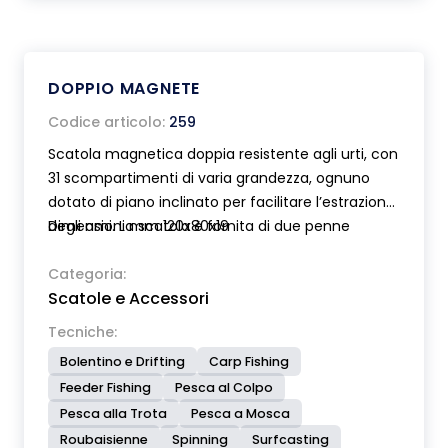
DOPPIO MAGNETE
Codice articolo:
259
Scatola magnetica doppia resistente agli urti, con
31 scompartimenti di varia grandezza, ognuno
dotato di piano inclinato per facilitare l’estrazione
degli ami. La scatola è fornita di due penne
Dimensioni mm 120x80x19
magnetiche.
Categoria:
Scatole e Accessori
Tecniche:
Bolentino e Drifting
Carp Fishing
Feeder Fishing
Pesca al Colpo
Pesca alla Trota
Pesca a Mosca
Roubaisienne
Spinning
Surfcasting