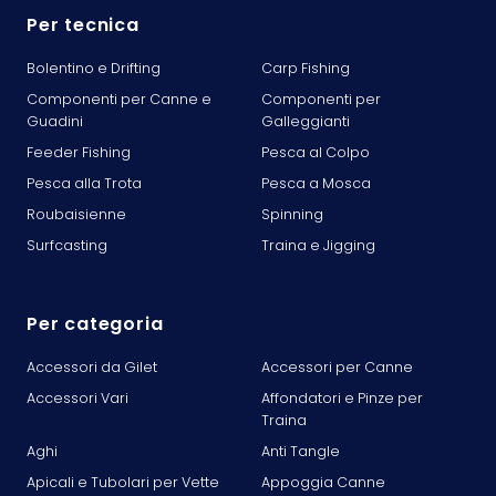
Per tecnica
Bolentino e Drifting
Carp Fishing
Componenti per Canne e
Componenti per
Guadini
Galleggianti
Feeder Fishing
Pesca al Colpo
Pesca alla Trota
Pesca a Mosca
Roubaisienne
Spinning
Surfcasting
Traina e Jigging
Per categoria
Accessori da Gilet
Accessori per Canne
Accessori Vari
Affondatori e Pinze per
Traina
Aghi
Anti Tangle
Apicali e Tubolari per Vette
Appoggia Canne