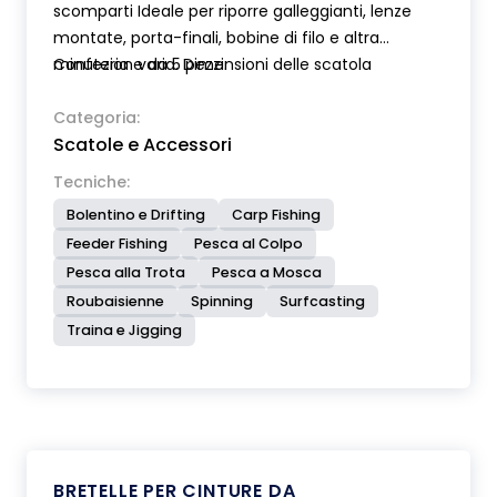
scomparti Ideale per riporre galleggianti, lenze
montate, porta-finali, bobine di filo e altra
minuteria varia. Dimensioni delle scatola
Confezione da 5 pezzi.
26x19x2,6 cm.
Categoria:
Scatole e Accessori
Tecniche:
Bolentino e Drifting
Carp Fishing
Feeder Fishing
Pesca al Colpo
Pesca alla Trota
Pesca a Mosca
Roubaisienne
Spinning
Surfcasting
Traina e Jigging
BRETELLE PER CINTURE DA