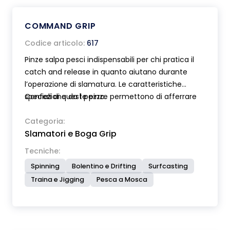
COMMAND GRIP
Codice articolo:
617
Pinze salpa pesci indispensabili per chi pratica il
catch and release in quanto aiutano durante
l’operazione di slamatura. Le caratteristiche
speciali di queste pinze permettono di afferrare
Confezione da 1 pezzo.
saldamente il pesce per la bocca senza arrecargli
danno. Le loro ganasce sono perfettamente
Categoria:
Slamatori e Boga Grip
arrotondate, ricoperte in gomma ed hanno
un’ampia superfice di contatto. La forza di
Tecniche:
chiusura della pinza viene controllata dal
Spinning
Bolentino e Drifting
Surfcasting
pescatore ed è indipendente dal peso del pesce.
Traina e Jigging
Pesca a Mosca
Leggerissime, compatte ma estremamente
robuste queste pinze lavorano bene sia con pesci
di piccola che di grossa taglia. Dotate di
impugnatura ergonomica in gomma antiscivolo e