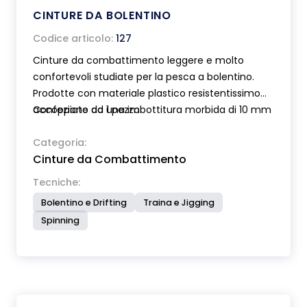
CINTURE DA BOLENTINO
Codice articolo:
127
Cinture da combattimento leggere e molto
confortevoli studiate per la pesca a bolentino.
Prodotte con materiale plastico resistentissimo
accoppiato ad una imbottitura morbida di 10 mm
Confezione da 1 pezzo.
di spessore. Munite di chiusura con fibbia a
scatto. Art 127 modello con perno in acciaio inox .
Categoria:
Cinture da Combattimento
Art.128 modello con bicchierino basculante.
Tecniche:
Bolentino e Drifting
Traina e Jigging
Spinning