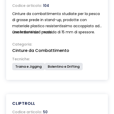
Codice articolo:
104
Cinture da combattimento studiate per la pesca
di grosse prede in stand-up, prodotte con
materiale plastico resistentissimo accoppiato ad
una imbottitura morbida di 15 mm di spessore.
Confezione da 1 pezzo.
Munite di chiusura con fibbia a scatto.
Categoria:
Cinture da Combattimento
Tecniche:
Traina e Jigging
Bolentino e Drifting
CLIPTROLL
Codice articolo:
50