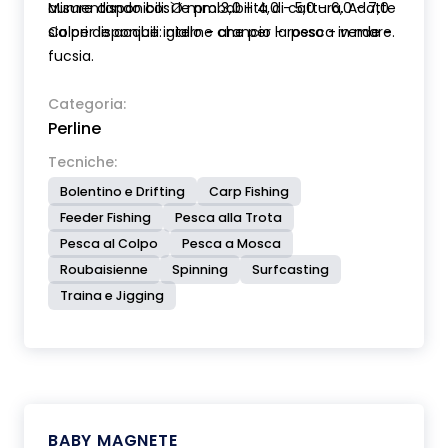
aumentando così le probabilità di cattura. Adatte
Misure disponibili: Ø mm 3,0 - 4,0 - 5,0 - 6,0 - 7,0
sia per le acque interne che per la pesca in mare.
Colori disponibili: giallo - arancio - rosso - verde -
fucsia.
Categoria:
Perline
Tecniche:
Bolentino e Drifting
Carp Fishing
Feeder Fishing
Pesca alla Trota
Pesca al Colpo
Pesca a Mosca
Roubaisienne
Spinning
Surfcasting
Traina e Jigging
BABY MAGNETE