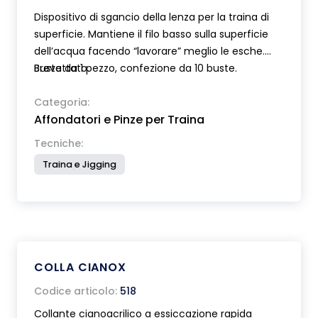
Dispositivo di sgancio della lenza per la traina di
superficie. Mantiene il filo basso sulla superficie
dell’acqua facendo “lavorare” meglio le esche.
Brevettato.
Busta da 1 pezzo, confezione da 10 buste.
Categoria:
Affondatori e Pinze per Traina
Tecniche:
Traina e Jigging
COLLA CIANOX
Codice articolo:
518
Collante cianoacrilico a essiccazione rapida