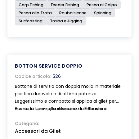
Carp Fishing
Feeder Fishing
Pesca al Colpo
Pesca alla Trota
Roubaisienne
Spinning
Surfcasting
Traina e Jigging
BOTTON SERVICE DOPPIO
Codice articolo:
526
Bottone di servizio con doppia molla in materiale
plastico durevole e di ottima potenza.
Leggerissimo e compatto si applica al gilet per
mezzo di una spilla di sicurezza. Estensione
Busta da 1 pezzo, confezione da 10 buste.
massima delle molle cm 35. Munito di gomma
ondulata espansa ad alta densità utile per
Categoria:
Accessori da Gilet
appendere le mosche. Moschettoni in acciaio
inox.