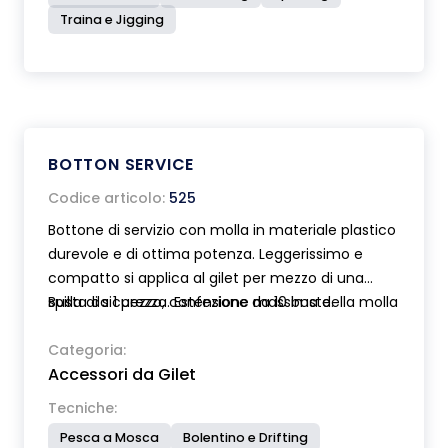
Traina e Jigging
BOTTON SERVICE
Codice articolo:
525
Bottone di servizio con molla in materiale plastico
durevole e di ottima potenza. Leggerissimo e
compatto si applica al gilet per mezzo di una
spilla di sicurezza. Estensione massima della molla
Busta da 1 pezzo, confezione da 10 buste.
cm 40. Moschettone in acciaio inox.
Categoria:
Accessori da Gilet
Tecniche:
Pesca a Mosca
Bolentino e Drifting