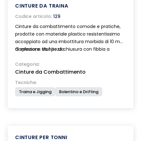
CINTURE DA TRAINA
Codice articolo:
129
Cinture da combattimento comode e pratiche,
prodotte con materiale plastico resistentissimo
accoppiato ad una imbottitura morbida di 10 mm
di spessore. Munite di chiusura con fibbia a
Confezione da 1 pezzo.
scatto. Art 129 modello con perno in acciaio inox .
Art.130 modello con bicchierino basculante.
Categoria:
Cinture da Combattimento
Tecniche:
Traina e Jigging
Bolentino e Drifting
CINTURE PER TONNI