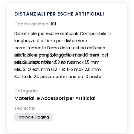
di laccetto regolabile sono adatte sia per la pesca
in acqua dolce che in mare. Per non ferire il pesce
DISTANZIALI PER ESCHE ARTIFICIALI
si consiglia comunque di sostenerne il peso con
l’altra mano o se possibile di lasciare il pesce in
Codice articolo:
101
acqua ed utilizzare la pinza come ausilio alla
Distanziale per esche artificiali. Componibile in
slamatura.
lunghezza è ottimo per distanziare
correttamente l’amo dalla testina dell’esca
artificiale e per proteggere il filo dai denti del
Mis. 1: Ø ext. mm 2,8 - Ø filo max 1,0 mm
pesce. Disponibile in 3 misure.
Mis. 2: Ø ext. mm 4,5 - Ø filo max 1,5 mm
Mis. 3: Ø ext. mm 6,2 - Ø filo max 2,0 mm
Busta da 24 pezzi, confezione da 10 buste.
Categoria:
Materiali e Accessori per Artificiali
Tecniche:
Traina e Jigging