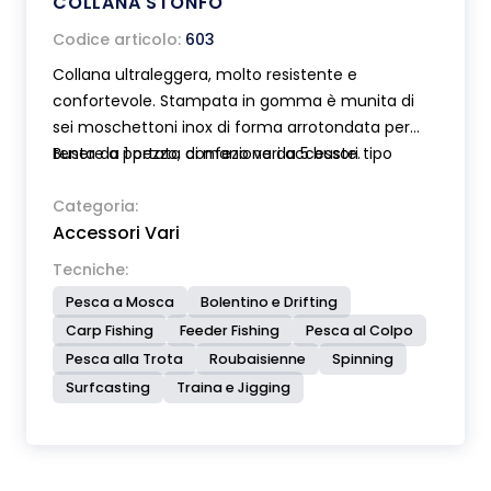
COLLANA STONFO
Codice articolo:
603
Collana ultraleggera, molto resistente e
confortevole. Stampata in gomma è munita di
sei moschettoni inox di forma arrotondata per
tenere a portata di mano vari accessori tipo
Busta da 1 pezzo, confezione da 5 buste.
slamatori, asciuga mosche, taglia filo, ago etc.
Una speciale clip permette di assicurare la collana
Categoria:
Accessori Vari
bloccandola alla cintura o alla camicia. Gli
accessori non sono inclusi. Lunghezza 105 cm.
Tecniche:
Pesca a Mosca
Bolentino e Drifting
Carp Fishing
Feeder Fishing
Pesca al Colpo
Pesca alla Trota
Roubaisienne
Spinning
Surfcasting
Traina e Jigging