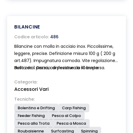
BILANCINE
Codice articolo:
486
Bilancine con molla in acciaio inox. Piccolissime,
leggere, precise. Definizione misura 100 g ( 200 g
art.487). Impugnatura comoda. Vite regolazione
dello zero. Gancio di pesatura a scomparsa.
Busta da 1 pezzo, confezione da 10 buste.
Categoria:
Accessori Vari
Tecniche:
Bolentino e Drifting
Carp Fishing
Feeder Fishing
Pesca al Colpo
Pesca alla Trota
Pesca a Mosca
Roubaisienne
Surfcasting
Spinning