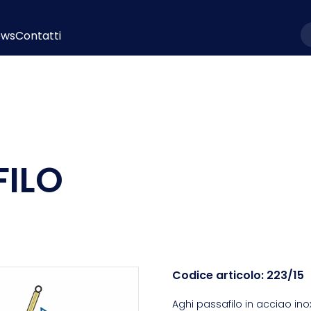
ews
Contatti
l
FILO
Codice articolo:
223/15
Aghi passafilo in acciao ino