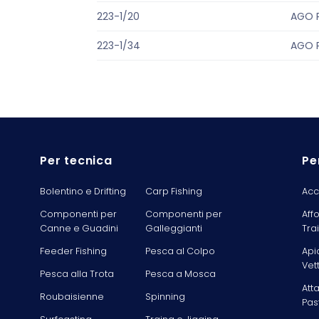
223-1/20
AGO 
223-1/34
AGO 
Per tecnica
Pe
Bolentino e Drifting
Carp Fishing
Acc
Componenti per
Componenti per
Aff
Canne e Guadini
Galleggianti
Tra
Feeder Fishing
Pesca al Colpo
Api
Vet
Pesca alla Trota
Pesca a Mosca
Att
Roubaisienne
Spinning
Pas