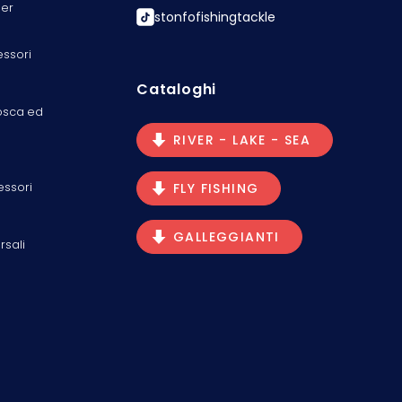
er
stonfofishingtackle
essori
Cataloghi
osca ed
RIVER - LAKE - SEA
essori
FLY FISHING
GALLEGGIANTI
rsali