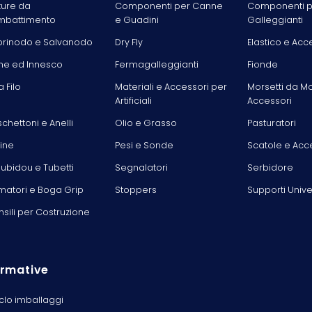
ture da
Componenti per Canne
Componenti p
battimento
e Guadini
Galleggianti
rinodo e Salvanodo
Dry Fly
Elastico e Acc
he ed Innesco
Fermagalleggianti
Fionde
la Filo
Materiali e Accessori per
Morsetti da M
Artificiali
Accessori
chettoni e Anelli
Olio e Grasso
Pasturatori
line
Pesi e Sonde
Scatole e Acc
ubidou e Tubetti
Segnalatori
Serbidore
matori e Boga Grip
Stoppers
Supporti Unive
nsili per Costruzione
rmative
iclo imballaggi