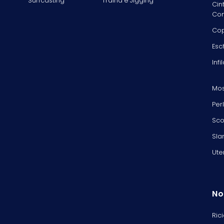
Surfcasting
Traina e Jigging
Cin
Com
Cop
Esc
Infi
Mos
Per
Sco
Sla
Ute
No
Ric