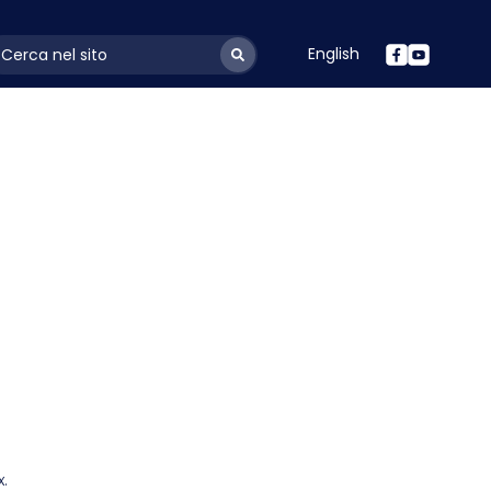
English
ayoutSearchLabel
x.