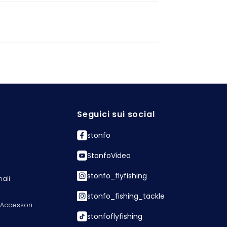
Seguici sui social
stonfo
StonfoVideo
stonfo_flyfishing
nali
stonfo_fishing_tackle
 Accessori
stonfoflyfishing