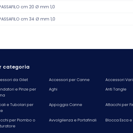
PASSAFILO cm 20 Ø mm 1,0
PASSAFILO cm 34 Ø mm 1,0
r categoria
essori da Gilet
Accessori per Canne
Accessori Vari
ondatori e Pinze per
Aghi
Anti Tangle
ina
cali e Tubolari per
Appoggia Canne
Attacchi per Fi
te
acchi per Piombo o
Avvolgilenza e Portafinali
Blocca Esca e
turatore