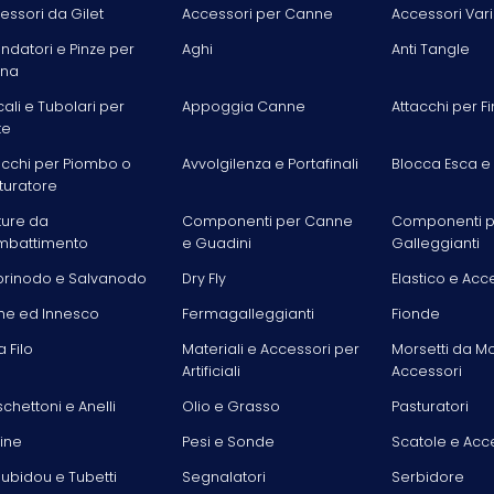
essori da Gilet
Accessori per Canne
Accessori Vari
ondatori e Pinze per
Aghi
Anti Tangle
ina
cali e Tubolari per
Appoggia Canne
Attacchi per Fi
te
acchi per Piombo o
Avvolgilenza e Portafinali
Blocca Esca e
turatore
ture da
Componenti per Canne
Componenti p
battimento
e Guadini
Galleggianti
rinodo e Salvanodo
Dry Fly
Elastico e Acc
he ed Innesco
Fermagalleggianti
Fionde
la Filo
Materiali e Accessori per
Morsetti da M
Artificiali
Accessori
chettoni e Anelli
Olio e Grasso
Pasturatori
line
Pesi e Sonde
Scatole e Acc
ubidou e Tubetti
Segnalatori
Serbidore