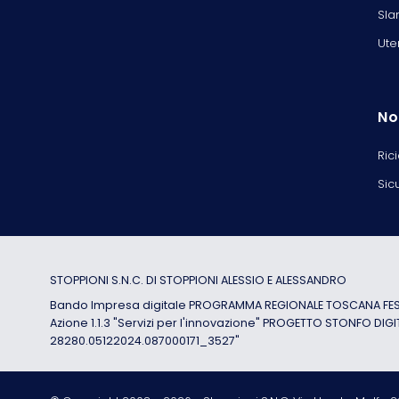
Sla
Ute
No
Ric
Sic
STOPPIONI S.N.C. DI STOPPIONI ALESSIO E ALESSANDRO
Bando Impresa digitale PROGRAMMA REGIONALE TOSCANA FESR
Azione 1.1.3 "Servizi per l'innovazione" PROGETTO STONFO DIGI
28280.05122024.087000171_3527"