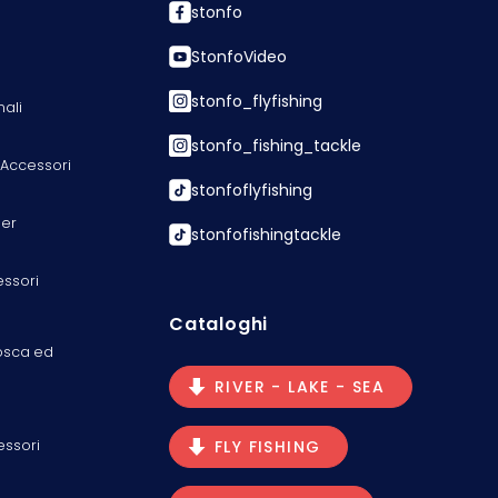
stonfo
StonfoVideo
stonfo_flyfishing
nali
stonfo_fishing_tackle
 Accessori
stonfoflyfishing
er
stonfofishingtackle
essori
Cataloghi
osca ed
RIVER - LAKE - SEA
essori
FLY FISHING