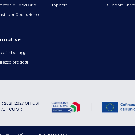
matori e Boga Grip
Stoppers
Supporti Unive
nsili per Costruzione
rmative
iclo imballaggi
urezza prodotti
 2021-2027 OP1 OS1 -
TAL - CUPST: