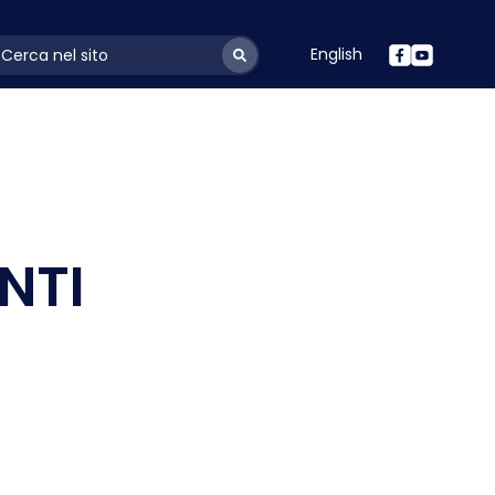
English
ayoutSearchLabel
NTI