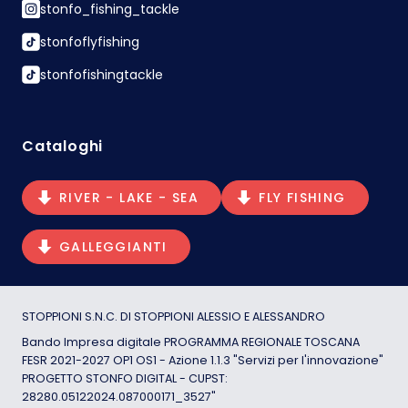
stonfo_fishing_tackle
stonfoflyfishing
stonfofishingtackle
Cataloghi
RIVER - LAKE - SEA
FLY FISHING
GALLEGGIANTI
STOPPIONI S.N.C. DI STOPPIONI ALESSIO E ALESSANDRO
Bando Impresa digitale PROGRAMMA REGIONALE TOSCANA
FESR 2021-2027 OP1 OS1 - Azione 1.1.3 "Servizi per l'innovazione"
PROGETTO STONFO DIGITAL - CUPST:
28280.05122024.087000171_3527"