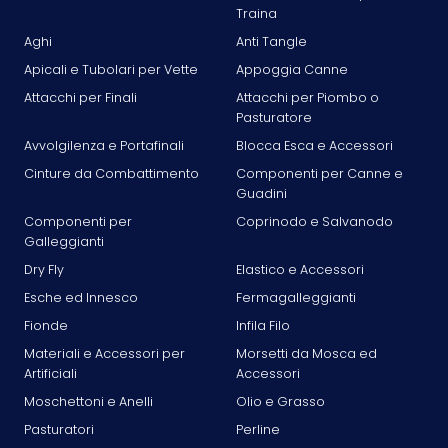
Traina
Aghi
Anti Tangle
Apicali e Tubolari per Vette
Appoggia Canne
Attacchi per Finali
Attacchi per Piombo o
Pasturatore
Avvolgilenza e Portafinali
Blocca Esca e Accessori
Cinture da Combattimento
Componenti per Canne e
Guadini
Componenti per
Coprinodo e Salvanodo
Galleggianti
Dry Fly
Elastico e Accessori
Esche ed Innesco
Fermagalleggianti
Fionde
Infila Filo
Materiali e Accessori per
Morsetti da Mosca ed
Artificiali
Accessori
Moschettoni e Anelli
Olio e Grasso
Pasturatori
Perline