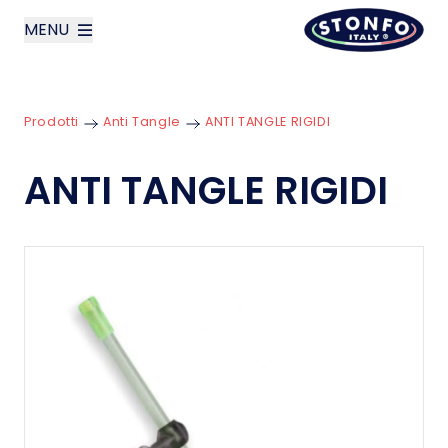
MENU
layoutSearchLabel
Prodotti
Anti Tangle
ANTI TANGLE RIGIDI
Azienda
ANTI TANGLE RIGIDI
Prodotti
News
Contatti
English