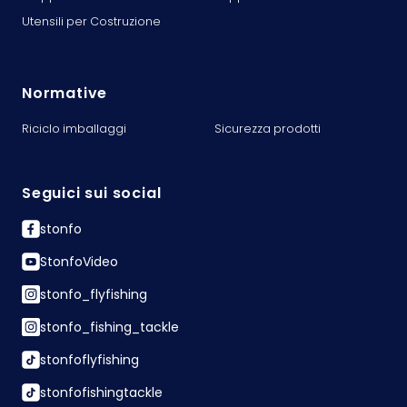
Utensili per Costruzione
Normative
Riciclo imballaggi
Sicurezza prodotti
Seguici sui social
stonfo
StonfoVideo
stonfo_flyfishing
stonfo_fishing_tackle
stonfoflyfishing
stonfofishingtackle