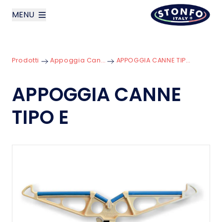
MENU
layoutSearchLabel
Prodotti
Appoggia Canne
APPOGGIA CANNE TIPO E
Azienda
APPOGGIA CANNE
Prodotti
TIPO E
News
Contatti
English