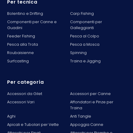
Per tecnica
Bolentino e Drifting
Carp Fishing
Componenti per Canne e
Componenti per
Guadini
Galleggianti
Feeder Fishing
Pesca al Colpo
Pesca alla Trota
Pesca a Mosca
Roubaisienne
Spinning
Surfcasting
Traina e Jigging
Per categoria
Accessori da Gilet
Accessori per Canne
Accessori Vari
Affondatori e Pinze per
Traina
Aghi
Anti Tangle
Apicali e Tubolari per Vette
Appoggia Canne
Attacchi per Finali
Attacchi per Piombo o