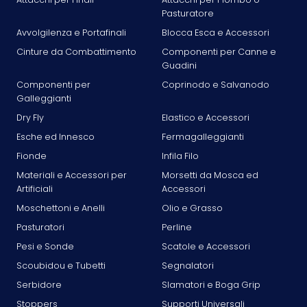
Pasturatore
Avvolgilenza e Portafinali
Blocca Esca e Accessori
Cinture da Combattimento
Componenti per Canne e
Guadini
Componenti per
Coprinodo e Salvanodo
Galleggianti
Dry Fly
Elastico e Accessori
Esche ed Innesco
Fermagalleggianti
Fionde
Infila Filo
Materiali e Accessori per
Morsetti da Mosca ed
Artificiali
Accessori
Moschettoni e Anelli
Olio e Grasso
Pasturatori
Perline
Pesi e Sonde
Scatole e Accessori
Scoubidou e Tubetti
Segnalatori
Serbidore
Slamatori e Boga Grip
Stoppers
Supporti Universali