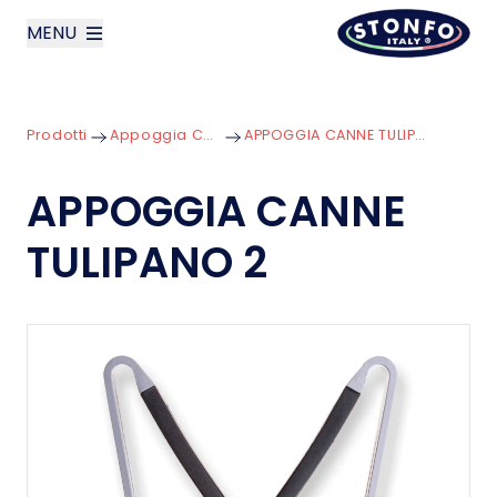
MENU
layoutSearchLabel
Prodotti
Appoggia Canne
APPOGGIA CANNE TULIPANO 2
Azienda
APPOGGIA CANNE
Prodotti
TULIPANO 2
News
Contatti
English