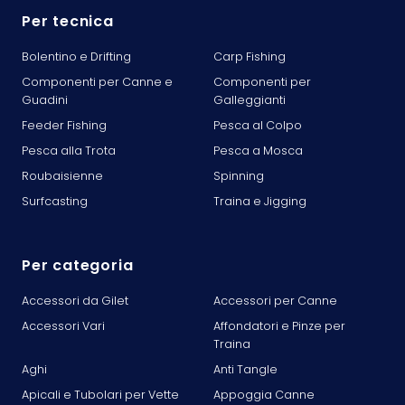
Per tecnica
Bolentino e Drifting
Carp Fishing
Componenti per Canne e
Componenti per
Guadini
Galleggianti
Feeder Fishing
Pesca al Colpo
Pesca alla Trota
Pesca a Mosca
Roubaisienne
Spinning
Surfcasting
Traina e Jigging
Per categoria
Accessori da Gilet
Accessori per Canne
Accessori Vari
Affondatori e Pinze per
Traina
Aghi
Anti Tangle
Apicali e Tubolari per Vette
Appoggia Canne