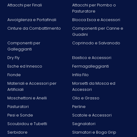
Attacchi per Finali
Attacchi per Piombo o
Pasturatore
Avvolgilenza e Portafinali
Blocca Esca e Accessori
Cinture da Combattimento
Componenti per Canne e
Guadini
Componenti per
Coprinodo e Salvanodo
Galleggianti
Dry Fly
Elastico e Accessori
Esche ed Innesco
Fermagalleggianti
Fionde
Infila Filo
Materiali e Accessori per
Morsetti da Mosca ed
Artificiali
Accessori
Moschettoni e Anelli
Olio e Grasso
Pasturatori
Perline
Pesi e Sonde
Scatole e Accessori
Scoubidou e Tubetti
Segnalatori
Serbidore
Slamatori e Boga Grip