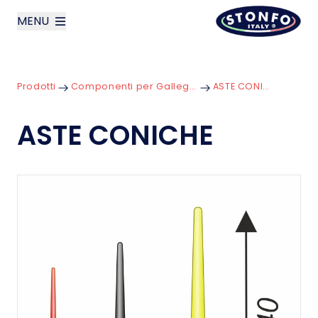
MENU
layoutSearchLabel
Prodotti
Componenti per Galleggianti
ASTE CONICHE
Azienda
ASTE CONICHE
Prodotti
News
Contatti
English