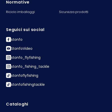
Normative
Riciclo imballaggi
Sicurezza prodotti
Seguici sui social
stonfo
StonfoVideo
stonfo_flyfishing
stonfo_fishing_tackle
stonfoflyfishing
stonfofishingtackle
Cataloghi