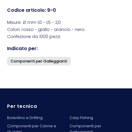
Codice articolo:
9-0
Misure: Ø mm 1,0 - 1,5 - 2,0
Colori: rosso - giallo - arancio - nero.
Confezione da 1000 pezzi.
Indicato per:
Componenti per Galleggianti
Per tecnica
Bolentino e Drifting
Carp Fishing
Componenti per Canne e
Componenti per
Guadini
Galleggianti