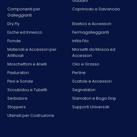
Guadini
Componenti per
Coprinodo e Salvanodo
Galleggianti
Dry Fly
Elastico e Accessori
Esche ed Innesco
Fermagalleggianti
Fionde
Infila Filo
Materiali e Accessori per
Morsetti da Mosca ed
Artificiali
Accessori
Moschettoni e Anelli
Olio e Grasso
Pasturatori
Perline
Pesi e Sonde
Scatole e Accessori
Scoubidou e Tubetti
Segnalatori
Serbidore
Slamatori e Boga Grip
Stoppers
Supporti Universali
Utensili per Costruzione