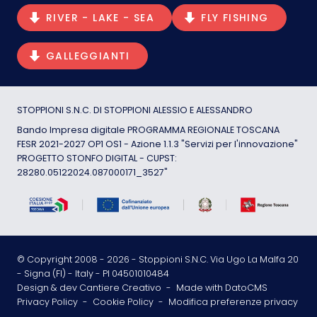
RIVER - LAKE - SEA
FLY FISHING
GALLEGGIANTI
STOPPIONI S.N.C. DI STOPPIONI ALESSIO E ALESSANDRO
Bando Impresa digitale PROGRAMMA REGIONALE TOSCANA
FESR 2021-2027 OP1 OS1 - Azione 1.1.3 "Servizi per l'innovazione"
PROGETTO STONFO DIGITAL - CUPST:
28280.05122024.087000171_3527"
© Copyright 2008 -
2026
- Stoppioni S.N.C. Via Ugo La Malfa 20
- Signa (FI) - Italy - PI 04501010484
Design & dev Cantiere Creativo
-
Made with DatoCMS
Privacy Policy
-
Cookie Policy
-
Modifica preferenze privacy