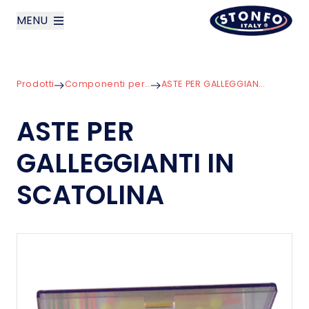
MENU
layoutSearchLabel
Prodotti
Componenti per Galleggianti
ASTE PER GALLEGGIANTI IN SCATOLINA
Azienda
ASTE PER
Prodotti
GALLEGGIANTI IN
News
SCATOLINA
Contatti
English