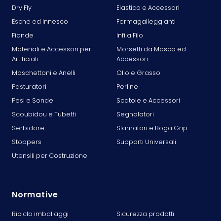
Dry Fly
Elastico e Accessori
Esche ed Innesco
Fermagalleggianti
Fionde
Infila Filo
Materiali e Accessori per
Morsetti da Mosca ed
Artificiali
Accessori
Moschettoni e Anelli
Olio e Grasso
Pasturatori
Perline
Pesi e Sonde
Scatole e Accessori
Scoubidou e Tubetti
Segnalatori
Serbidore
Slamatori e Boga Grip
Stoppers
Supporti Universali
Utensili per Costruzione
Normative
Riciclo imballaggi
Sicurezza prodotti