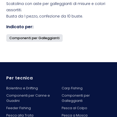
Scatolina con aste per galleggianti di misure e colori
assortiti.
Busta da 1 pezzo, confezione da 10 buste.
Indicato per:
Componenti per Galleggianti
Per tecnica
Bolentino e Drifting
Carp Fishing
Componenti per Canne e
Componenti per
Guadini
Galleggianti
Feeder Fishing
Pesca al Colpo
Pesca alla Trota
Pesca a Mosca