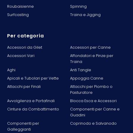
Roubaisienne
Spinning
Surfcasting
Traina e Jigging
Per categoria
Accessori da Gilet
Accessori per Canne
Accessori Vari
Affondatori e Pinze per
Traina
Aghi
Anti Tangle
Apicali e Tubolari per Vette
Appoggia Canne
Attacchi per Finali
Attacchi per Piombo o
Pasturatore
Avvolgilenza e Portafinali
Blocca Esca e Accessori
Cinture da Combattimento
Componenti per Canne e
Guadini
Componenti per
Coprinodo e Salvanodo
Galleggianti