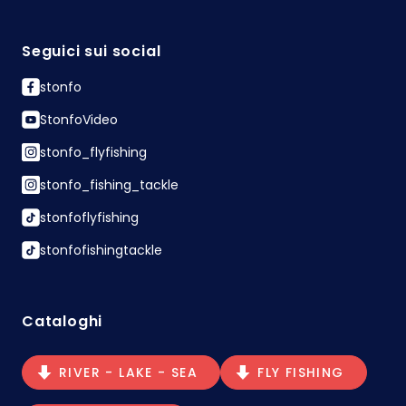
Seguici sui social
stonfo
StonfoVideo
stonfo_flyfishing
stonfo_fishing_tackle
stonfoflyfishing
stonfofishingtackle
Cataloghi
RIVER - LAKE - SEA
FLY FISHING