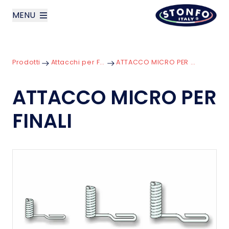
MENU
layoutSearchLabel
Prodotti
Attacchi per Finali
ATTACCO MICRO PER FINALI
Azienda
ATTACCO MICRO PER
Prodotti
FINALI
News
Contatti
English