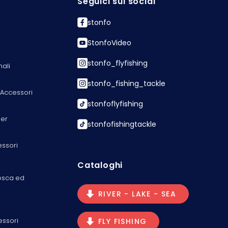
Seguici sui social
stonfo
StonfoVideo
stonfo_flyfishing
nali
stonfo_fishing_tackle
 Accessori
stonfoflyfishing
er
stonfofishingtackle
essori
Cataloghi
osca ed
RIVER - LAKE - SEA
essori
FLY FISHING