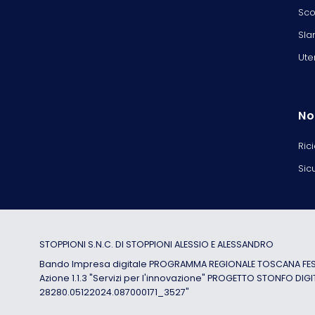
Sco
Sla
Ute
No
Ric
Sic
STOPPIONI S.N.C. DI STOPPIONI ALESSIO E ALESSANDRO
Bando Impresa digitale PROGRAMMA REGIONALE TOSCANA FESR
Azione 1.1.3 "Servizi per l'innovazione" PROGETTO STONFO DIGI
28280.05122024.087000171_3527"