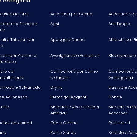
r categoria
essori da Gilet
Accessori per Canne
Accessori Vari
ondatori e Pinze per
Aghi
Anti Tangle
ina
cali e Tubolari per
Appoggia Canne
Attacchi per Fi
te
acchi per Piombo o
Avvolgilenza e Portafinali
Blocca Esca e
turatore
ture da
Componenti per Canne
Componenti p
battimento
e Guadini
Galleggianti
rinodo e Salvanodo
Dry Fly
Elastico e Acc
he ed Innesco
Fermagalleggianti
Fionde
la Filo
Materiali e Accessori per
Morsetti da M
Artificiali
Accessori
chettoni e Anelli
Olio e Grasso
Pasturatori
line
Pesi e Sonde
Scatole e Acc