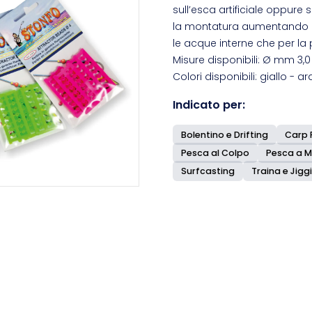
sull’esca artificiale oppure 
la montatura aumentando cos
le acque interne che per la
Misure disponibili: Ø mm 3,0 -
Colori disponibili: giallo - a
Indicato per:
Bolentino e Drifting
Carp 
Pesca al Colpo
Pesca a 
Surfcasting
Traina e Jigg