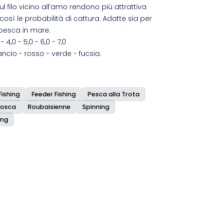
sul filo vicino all’amo rendono più attrattiva
ì le probabilità di cattura. Adatte sia per
 pesca in mare.
 4,0 - 5,0 - 6,0 - 7,0
rancio - rosso - verde - fucsia.
Fishing
Feeder Fishing
Pesca alla Trota
Mosca
Roubaisienne
Spinning
ing