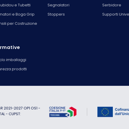
ubidou e Tubetti
Segnalatori
Serbidore
matori e Boga Grip
Stoppers
Supporti Unive
nsili per Costruzione
rmative
iclo imballaggi
urezza prodotti
 2021-2027 OP1 OS1 -
TAL - CUPST: