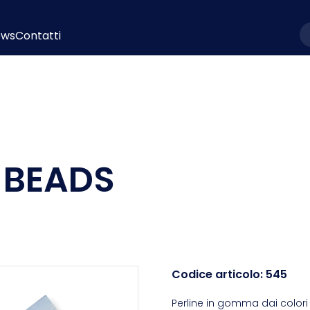
ews
Contatti
l
 BEADS
Codice articolo:
545
Perline in gomma dai colori