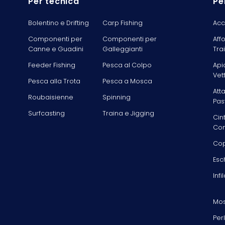
Per tecnica
Pe
Bolentino e Drifting
Carp Fishing
Acc
Componenti per
Componenti per
Aff
Canne e Guadini
Galleggianti
Tra
Feeder Fishing
Pesca al Colpo
Api
Vet
Pesca alla Trota
Pesca a Mosca
Att
Roubaisienne
Spinning
Pas
Surfcasting
Traina e Jigging
Cin
Com
Cop
Esc
Infi
Mos
Per