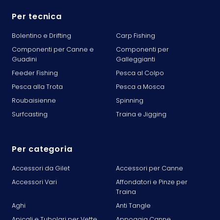
Per tecnica
Bolentino e Drifting
Carp Fishing
Componenti per Canne e
Componenti per
Guadini
Galleggianti
Feeder Fishing
Pesca al Colpo
Pesca alla Trota
Pesca a Mosca
Roubaisienne
Spinning
Surfcasting
Traina e Jigging
Per categoria
Accessori da Gilet
Accessori per Canne
Accessori Vari
Affondatori e Pinze per
Traina
Aghi
Anti Tangle
Apicali e Tubolari per Vette
Appoggia Canne