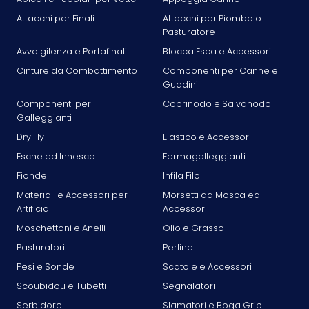
Attacchi per Finali
Attacchi per Piombo o
Pasturatore
Avvolgilenza e Portafinali
Blocca Esca e Accessori
Cinture da Combattimento
Componenti per Canne e
Guadini
Componenti per
Coprinodo e Salvanodo
Galleggianti
Dry Fly
Elastico e Accessori
Esche ed Innesco
Fermagalleggianti
Fionde
Infila Filo
Materiali e Accessori per
Morsetti da Mosca ed
Artificiali
Accessori
Moschettoni e Anelli
Olio e Grasso
Pasturatori
Perline
Pesi e Sonde
Scatole e Accessori
Scoubidou e Tubetti
Segnalatori
Serbidore
Slamatori e Boga Grip