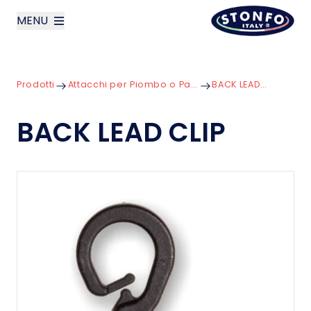
MENU
layoutSearchLabel
Prodotti
Attacchi per Piombo o Pasturatore
BACK LEAD CLIP
Azienda
BACK LEAD CLIP
Prodotti
News
Contatti
English