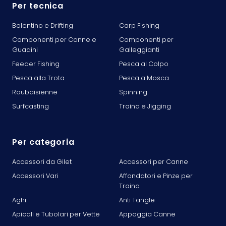
Per tecnica
Bolentino e Drifting
Carp Fishing
Componenti per Canne e
Componenti per
Guadini
Galleggianti
Feeder Fishing
Pesca al Colpo
Pesca alla Trota
Pesca a Mosca
Roubaisienne
Spinning
Surfcasting
Traina e Jigging
Per categoria
Accessori da Gilet
Accessori per Canne
Accessori Vari
Affondatori e Pinze per
Traina
Aghi
Anti Tangle
Apicali e Tubolari per Vette
Appoggia Canne