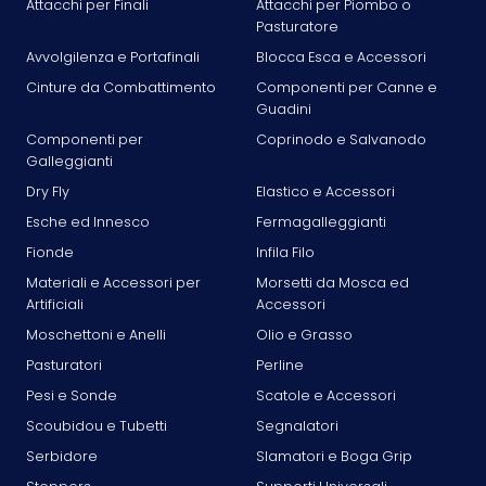
Attacchi per Finali
Attacchi per Piombo o
Pasturatore
Avvolgilenza e Portafinali
Blocca Esca e Accessori
Cinture da Combattimento
Componenti per Canne e
Guadini
Componenti per
Coprinodo e Salvanodo
Galleggianti
Dry Fly
Elastico e Accessori
Esche ed Innesco
Fermagalleggianti
Fionde
Infila Filo
Materiali e Accessori per
Morsetti da Mosca ed
Artificiali
Accessori
Moschettoni e Anelli
Olio e Grasso
Pasturatori
Perline
Pesi e Sonde
Scatole e Accessori
Scoubidou e Tubetti
Segnalatori
Serbidore
Slamatori e Boga Grip