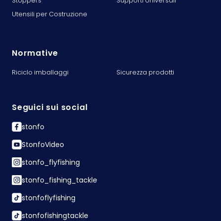
Stoppers
Supporti Universali
Utensili per Costruzione
Normative
Riciclo imballaggi
Sicurezza prodotti
Seguici sui social
stonfo
StonfoVideo
stonfo_flyfishing
stonfo_fishing_tackle
stonfoflyfishing
stonfofishingtackle