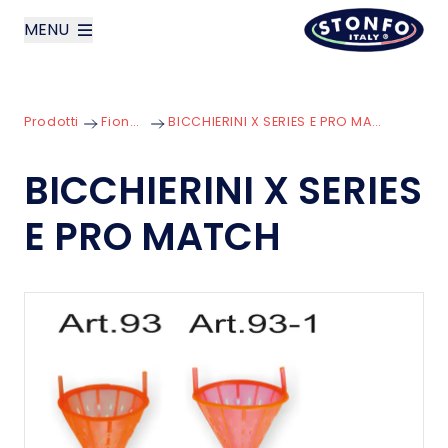
MENU
layoutSearchLabel
Prodotti
Fionde
BICCHIERINI X SERIES E PRO MATCH
Azienda
BICCHIERINI X SERIES
Prodotti
E PRO MATCH
News
Contatti
English