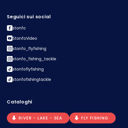
Seguici sui social
stonfo
StonfoVideo
stonfo_flyfishing
stonfo_fishing_tackle
stonfoflyfishing
stonfofishingtackle
Cataloghi
RIVER - LAKE - SEA
FLY FISHING