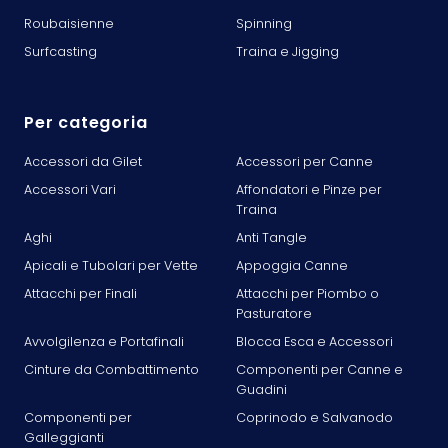
Roubaisienne
Spinning
Surfcasting
Traina e Jigging
Per categoria
Accessori da Gilet
Accessori per Canne
Accessori Vari
Affondatori e Pinze per
Traina
Aghi
Anti Tangle
Apicali e Tubolari per Vette
Appoggia Canne
Attacchi per Finali
Attacchi per Piombo o
Pasturatore
Avvolgilenza e Portafinali
Blocca Esca e Accessori
Cinture da Combattimento
Componenti per Canne e
Guadini
Componenti per
Coprinodo e Salvanodo
Galleggianti