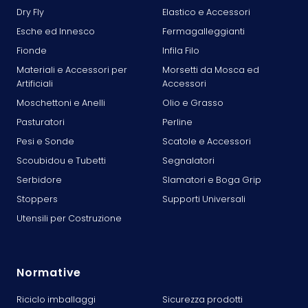
Dry Fly
Elastico e Accessori
Esche ed Innesco
Fermagalleggianti
Fionde
Infila Filo
Materiali e Accessori per
Morsetti da Mosca ed
Artificiali
Accessori
Moschettoni e Anelli
Olio e Grasso
Pasturatori
Perline
Pesi e Sonde
Scatole e Accessori
Scoubidou e Tubetti
Segnalatori
Serbidore
Slamatori e Boga Grip
Stoppers
Supporti Universali
Utensili per Costruzione
Normative
Riciclo imballaggi
Sicurezza prodotti