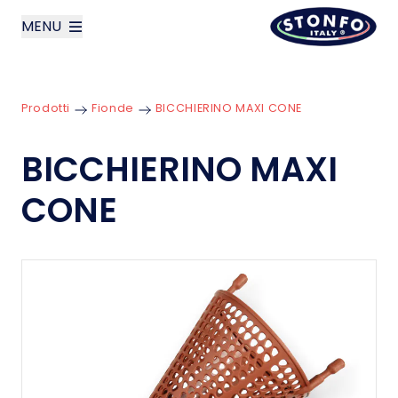
MENU
layoutSearchLabel
Prodotti
Fionde
BICCHIERINO MAXI CONE
Azienda
BICCHIERINO MAXI
Prodotti
CONE
News
Contatti
English