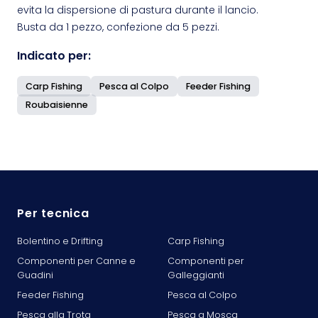
evita la dispersione di pastura durante il lancio.
Busta da 1 pezzo, confezione da 5 pezzi.
Indicato per:
Carp Fishing
Pesca al Colpo
Feeder Fishing
Roubaisienne
Per tecnica
Bolentino e Drifting
Carp Fishing
Componenti per Canne e
Componenti per
Guadini
Galleggianti
Feeder Fishing
Pesca al Colpo
Pesca alla Trota
Pesca a Mosca