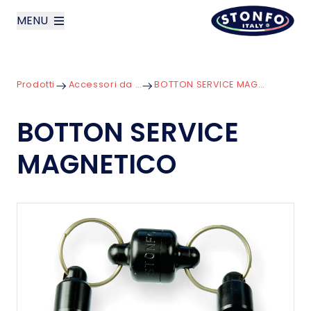
MENU
layoutSearchLabel
Prodotti
Accessori da Gilet
BOTTON SERVICE MAGNETICO
Azienda
BOTTON SERVICE
Prodotti
MAGNETICO
News
Contatti
English