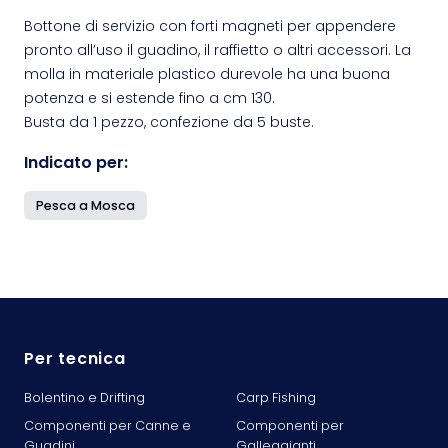
Bottone di servizio con forti magneti per appendere
pronto all’uso il guadino, il raffietto o altri accessori. La
molla in materiale plastico durevole ha una buona
potenza e si estende fino a cm 130.
Busta da 1 pezzo, confezione da 5 buste.
Indicato per:
Pesca a Mosca
Per tecnica
Bolentino e Drifting
Carp Fishing
Componenti per Canne e
Componenti per
Guadini
Galleggianti