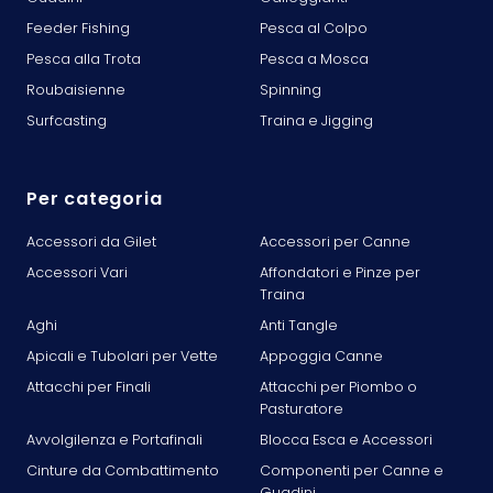
Feeder Fishing
Pesca al Colpo
Pesca alla Trota
Pesca a Mosca
Roubaisienne
Spinning
Surfcasting
Traina e Jigging
Per categoria
Accessori da Gilet
Accessori per Canne
Accessori Vari
Affondatori e Pinze per
Traina
Aghi
Anti Tangle
Apicali e Tubolari per Vette
Appoggia Canne
Attacchi per Finali
Attacchi per Piombo o
Pasturatore
Avvolgilenza e Portafinali
Blocca Esca e Accessori
Cinture da Combattimento
Componenti per Canne e
Guadini