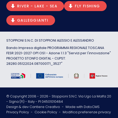
RIVER - LAKE - SEA
FLY FISHING
GALLEGGIANTI
STOPPIONI S.N.C. DI STOPPIONI ALESSIO E ALESSANDRO
Bando Impresa digitale PROGRAMMA REGIONALE TOSCANA
FESR 2021-2027 OP1 OS1 - Azione 1.1.3 "Servizi per l'innovazione"
PROGETTO STONFO DIGITAL - CUPST:
28280.05122024.087000171_3527"
© Copyright 2008 -
2026
- Stoppioni S.N.C. Via Ugo La Malfa 20
- Signa (FI) - Italy - PI 04501010484
Design & dev Cantiere Creativo
-
Made with DatoCMS
Privacy Policy
-
Cookie Policy
-
Modifica preferenze privacy