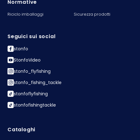
Normative
Riciclo imballaggi
Sicurezza prodotti
Seguici sui social
stonfo
StonfoVideo
stonfo_flyfishing
stonfo_fishing_tackle
stonfoflyfishing
stonfofishingtackle
Cataloghi