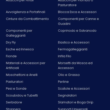
Attacchi per Finali
Attacchi per Piombo o
Pasturatore
Avvolgilenza e Portafinali
Blocca Esca e Accessori
Cinture da Combattimento
Componenti per Canne e
Guadini
Componenti per
Coprinodo e Salvanodo
Galleggianti
Dry Fly
Elastico e Accessori
Esche ed Innesco
Fermagalleggianti
Fionde
Infila Filo
Materiali e Accessori per
Morsetti da Mosca ed
Artificiali
Accessori
Moschettoni e Anelli
Olio e Grasso
Pasturatori
Perline
Pesi e Sonde
Scatole e Accessori
Scoubidou e Tubetti
Segnalatori
Serbidore
Slamatori e Boga Grip
Stoppers
Supporti Universali