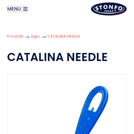
MENU
layoutSearchLabel
Prodotti
Aghi
CATALINA NEEDLE
Azienda
CATALINA NEEDLE
Prodotti
News
Contatti
English