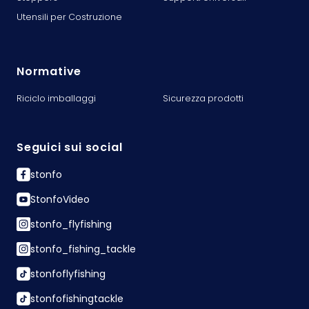
Utensili per Costruzione
Normative
Riciclo imballaggi
Sicurezza prodotti
Seguici sui social
stonfo
StonfoVideo
stonfo_flyfishing
stonfo_fishing_tackle
stonfoflyfishing
stonfofishingtackle