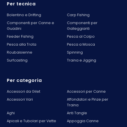
Per tecnica
Bolentino e Drifting
Carp Fishing
Componenti per Canne e
Componenti per
Guadini
Galleggianti
Feeder Fishing
Pesca al Colpo
Pesca alla Trota
Pesca a Mosca
Roubaisienne
Spinning
Surfcasting
Traina e Jigging
Per categoria
Accessori da Gilet
Accessori per Canne
Accessori Vari
Affondatori e Pinze per
Traina
Aghi
Anti Tangle
Apicali e Tubolari per Vette
Appoggia Canne