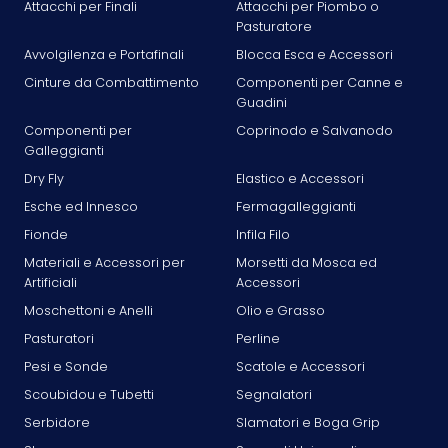
Attacchi per Finali
Attacchi per Piombo o
Pasturatore
Avvolgilenza e Portafinali
Blocca Esca e Accessori
Cinture da Combattimento
Componenti per Canne e
Guadini
Componenti per
Coprinodo e Salvanodo
Galleggianti
Dry Fly
Elastico e Accessori
Esche ed Innesco
Fermagalleggianti
Fionde
Infila Filo
Materiali e Accessori per
Morsetti da Mosca ed
Artificiali
Accessori
Moschettoni e Anelli
Olio e Grasso
Pasturatori
Perline
Pesi e Sonde
Scatole e Accessori
Scoubidou e Tubetti
Segnalatori
Serbidore
Slamatori e Boga Grip