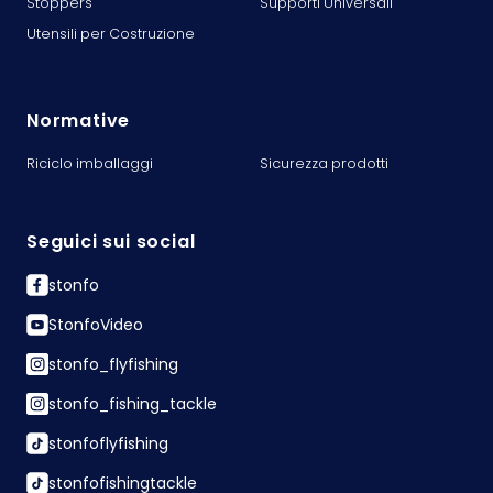
Stoppers
Supporti Universali
Utensili per Costruzione
Normative
Riciclo imballaggi
Sicurezza prodotti
Seguici sui social
stonfo
StonfoVideo
stonfo_flyfishing
stonfo_fishing_tackle
stonfoflyfishing
stonfofishingtackle