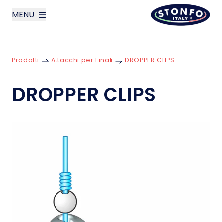
MENU
layoutSearchLabel
Prodotti
Attacchi per Finali
DROPPER CLIPS
Azienda
DROPPER CLIPS
Prodotti
News
Contatti
English