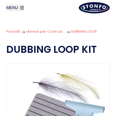
MENU
layoutSearchLabel
Prodotti
Utensili per Costruzione
DUBBING LOOP KIT
Azienda
DUBBING LOOP KIT
Prodotti
News
Contatti
English