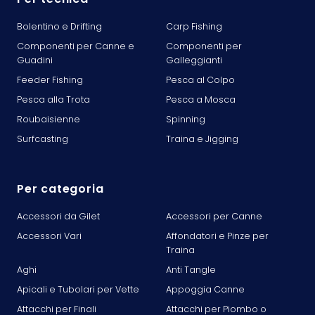
Bolentino e Drifting
Carp Fishing
Componenti per Canne e
Componenti per
Guadini
Galleggianti
Feeder Fishing
Pesca al Colpo
Pesca alla Trota
Pesca a Mosca
Roubaisienne
Spinning
Surfcasting
Traina e Jigging
Per categoria
Accessori da Gilet
Accessori per Canne
Accessori Vari
Affondatori e Pinze per
Traina
Aghi
Anti Tangle
Apicali e Tubolari per Vette
Appoggia Canne
Attacchi per Finali
Attacchi per Piombo o