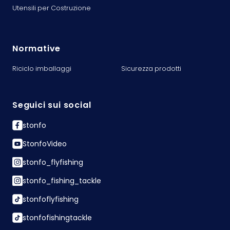
Utensili per Costruzione
Normative
Riciclo imballaggi
Sicurezza prodotti
Seguici sui social
stonfo
StonfoVideo
stonfo_flyfishing
stonfo_fishing_tackle
stonfoflyfishing
stonfofishingtackle