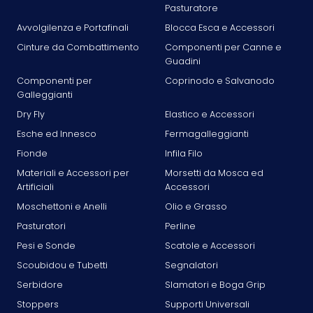
Pasturatore
Avvolgilenza e Portafinali
Blocca Esca e Accessori
Cinture da Combattimento
Componenti per Canne e
Guadini
Componenti per
Coprinodo e Salvanodo
Galleggianti
Dry Fly
Elastico e Accessori
Esche ed Innesco
Fermagalleggianti
Fionde
Infila Filo
Materiali e Accessori per
Morsetti da Mosca ed
Artificiali
Accessori
Moschettoni e Anelli
Olio e Grasso
Pasturatori
Perline
Pesi e Sonde
Scatole e Accessori
Scoubidou e Tubetti
Segnalatori
Serbidore
Slamatori e Boga Grip
Stoppers
Supporti Universali