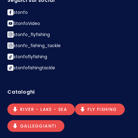
Seguici sui social
stonfo
StonfoVideo
stonfo_flyfishing
stonfo_fishing_tackle
stonfoflyfishing
stonfofishingtackle
Cataloghi
RIVER - LAKE - SEA
FLY FISHING
GALLEGGIANTI