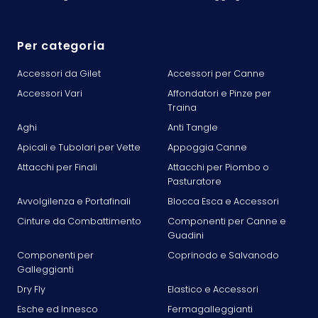
Per categoria
Accessori da Gilet
Accessori per Canne
Accessori Vari
Affondatori e Pinze per
Traina
Aghi
Anti Tangle
Apicali e Tubolari per Vette
Appoggia Canne
Attacchi per Finali
Attacchi per Piombo o
Pasturatore
Avvolgilenza e Portafinali
Blocca Esca e Accessori
Cinture da Combattimento
Componenti per Canne e
Guadini
Componenti per
Coprinodo e Salvanodo
Galleggianti
Dry Fly
Elastico e Accessori
Esche ed Innesco
Fermagalleggianti