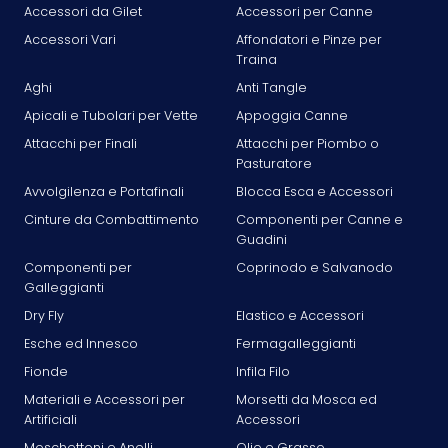
Accessori da Gilet
Accessori per Canne
Accessori Vari
Affondatori e Pinze per
Traina
Aghi
Anti Tangle
Apicali e Tubolari per Vette
Appoggia Canne
Attacchi per Finali
Attacchi per Piombo o
Pasturatore
Avvolgilenza e Portafinali
Blocca Esca e Accessori
Cinture da Combattimento
Componenti per Canne e
Guadini
Componenti per
Coprinodo e Salvanodo
Galleggianti
Dry Fly
Elastico e Accessori
Esche ed Innesco
Fermagalleggianti
Fionde
Infila Filo
Materiali e Accessori per
Morsetti da Mosca ed
Artificiali
Accessori
Moschettoni e Anelli
Olio e Grasso