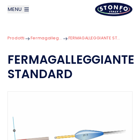
MENU
layoutSearchLabel
Prodotti
Fermagalleggianti
FERMAGALLEGGIANTE STANDARD
Azienda
FERMAGALLEGGIANTE
Prodotti
STANDARD
News
Contatti
English