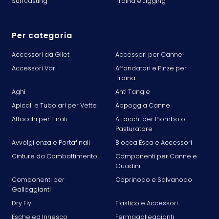
Surfcasting
Traina e Jigging
Per categoria
Accessori da Gilet
Accessori per Canne
Accessori Vari
Affondatori e Pinze per
Traina
Aghi
Anti Tangle
Apicali e Tubolari per Vette
Appoggia Canne
Attacchi per Finali
Attacchi per Piombo o
Pasturatore
Avvolgilenza e Portafinali
Blocca Esca e Accessori
Cinture da Combattimento
Componenti per Canne e
Guadini
Componenti per
Coprinodo e Salvanodo
Galleggianti
Dry Fly
Elastico e Accessori
Esche ed Innesco
Fermagalleggianti