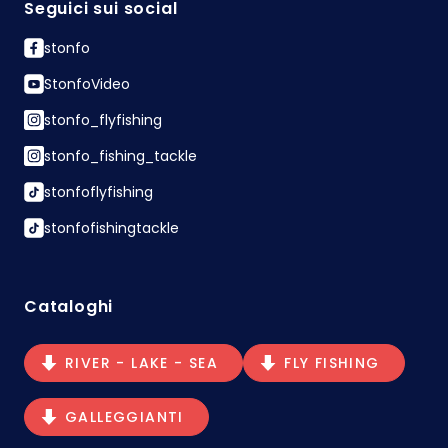
Seguici sui social
stonfo
StonfoVideo
stonfo_flyfishing
stonfo_fishing_tackle
stonfoflyfishing
stonfofishingtackle
Cataloghi
RIVER - LAKE - SEA
FLY FISHING
GALLEGGIANTI