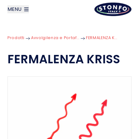
MENU
layoutSearchLabel
Prodotti
Avvolgilenza e Portafinali
FERMALENZA KRISS
Azienda
FERMALENZA KRISS
Prodotti
News
Contatti
English