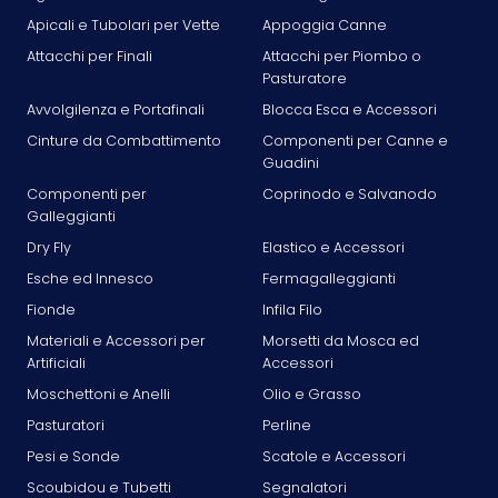
Apicali e Tubolari per Vette
Appoggia Canne
Attacchi per Finali
Attacchi per Piombo o
Pasturatore
Avvolgilenza e Portafinali
Blocca Esca e Accessori
Cinture da Combattimento
Componenti per Canne e
Guadini
Componenti per
Coprinodo e Salvanodo
Galleggianti
Dry Fly
Elastico e Accessori
Esche ed Innesco
Fermagalleggianti
Fionde
Infila Filo
Materiali e Accessori per
Morsetti da Mosca ed
Artificiali
Accessori
Moschettoni e Anelli
Olio e Grasso
Pasturatori
Perline
Pesi e Sonde
Scatole e Accessori
Scoubidou e Tubetti
Segnalatori