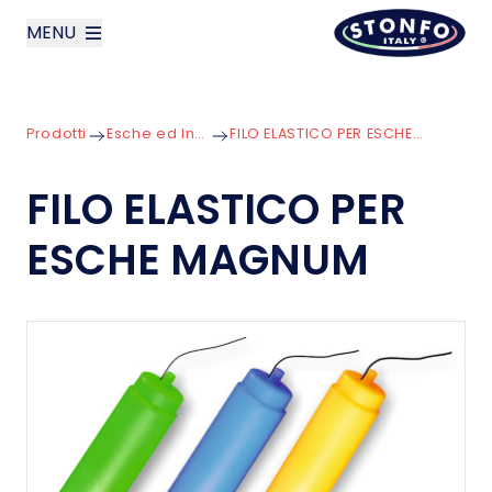
MENU
layoutSearchLabel
Prodotti
Esche ed Innesco
FILO ELASTICO PER ESCHE MAGNUM
Azienda
FILO ELASTICO PER
Prodotti
ESCHE MAGNUM
News
Contatti
English