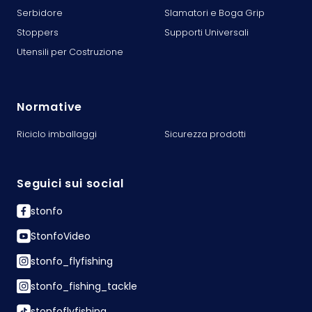
Serbidore
Slamatori e Boga Grip
Stoppers
Supporti Universali
Utensili per Costruzione
Normative
Riciclo imballaggi
Sicurezza prodotti
Seguici sui social
stonfo
StonfoVideo
stonfo_flyfishing
stonfo_fishing_tackle
stonfoflyfishing