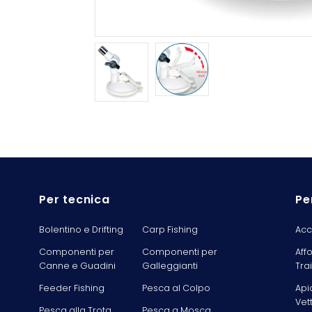
Per tecnica
Pe
Bolentino e Drifting
Carp Fishing
Acc
Componenti per
Componenti per
Aff
Canne e Guadini
Galleggianti
Tra
Feeder Fishing
Pesca al Colpo
Api
Vet
Pesca alla Trota
Pesca a Mosca