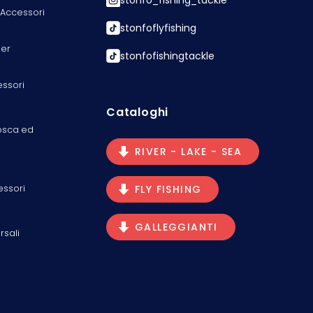
 Accessori
stonfoflyfishing
er
stonfofishingtackle
essori
Cataloghi
osca ed
RIVER - LAKE - SEA
essori
FLY FISHING
GALLEGGIANTI
rsali