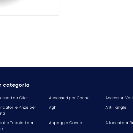
r categoria
essori da Gilet
Accessori per Canne
Accessori Vari
ondatori e Pinze per
Aghi
Anti Tangle
ina
cali e Tubolari per
Appoggia Canne
Attacchi per Fi
te