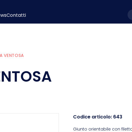
ews
Contatti
l
 A VENTOSA
ENTOSA
Codice articolo:
643
Giunto orientabile con filett