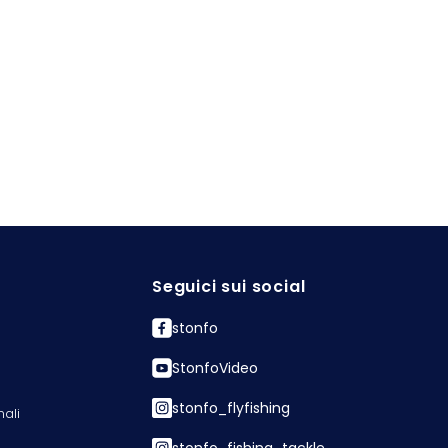
Seguici sui social
stonfo
StonfoVideo
stonfo_flyfishing
nali
stonfo_fishing_tackle