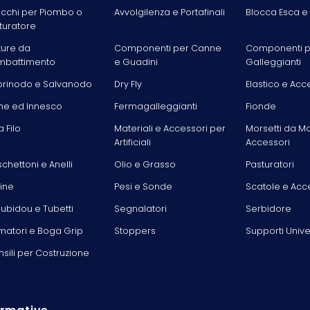
acchi per Piombo o
Avvolgilenza e Portafinali
Blocca Esca e
turatore
ture da
Componenti per Canne
Componenti p
battimento
e Guadini
Galleggianti
rinodo e Salvanodo
Dry Fly
Elastico e Acc
he ed Innesco
Fermagalleggianti
Fionde
la Filo
Materiali e Accessori per
Morsetti da M
Artificiali
Accessori
chettoni e Anelli
Olio e Grasso
Pasturatori
line
Pesi e Sonde
Scatole e Acc
ubidou e Tubetti
Segnalatori
Serbidore
matori e Boga Grip
Stoppers
Supporti Unive
nsili per Costruzione