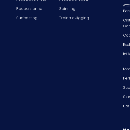
Att
Roubaisienne
Spinning
Pas
Surfcasting
Traina e Jigging
Cin
Com
Cop
Esc
Infi
Mos
Per
Sco
Sla
Ute