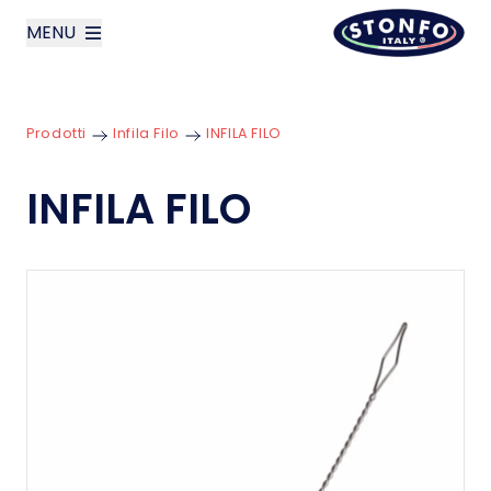
MENU
layoutSearchLabel
Prodotti
Infila Filo
INFILA FILO
Azienda
INFILA FILO
Prodotti
News
Contatti
English