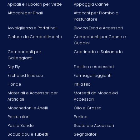
Apicali e Tubolari per Vette
Appoggia Canne
Attacchi per Finali
Attacchi per Piombo o
Pasturatore
Avvolgilenza e Portafinali
Blocca Esca e Accessori
Cinture da Combattimento
Componenti per Canne e
Guadini
Componenti per
Coprinodo e Salvanodo
Galleggianti
Dry Fly
Elastico e Accessori
Esche ed Innesco
Fermagalleggianti
Fionde
Infila Filo
Materiali e Accessori per
Morsetti da Mosca ed
Artificiali
Accessori
Moschettoni e Anelli
Olio e Grasso
Pasturatori
Perline
Pesi e Sonde
Scatole e Accessori
Scoubidou e Tubetti
Segnalatori