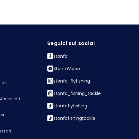
Seguici sui social
stonfo
StonfoVideo
stonfo_flyfishing
nali
stonfo_fishing_tackle
 Accessori
stonfoflyfishing
er
stonfofishingtackle
essori