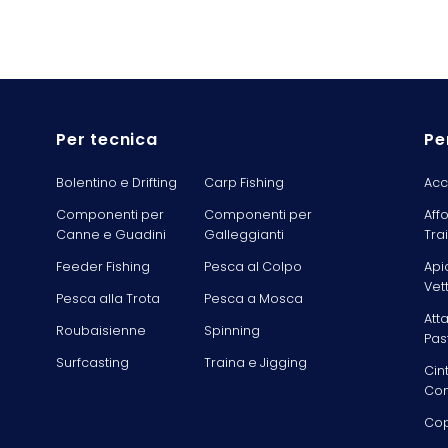
Per tecnica
Pe
Bolentino e Drifting
Carp Fishing
Acc
Componenti per
Componenti per
Aff
Canne e Guadini
Galleggianti
Tra
Feeder Fishing
Pesca al Colpo
Api
Vet
Pesca alla Trota
Pesca a Mosca
Att
Roubaisienne
Spinning
Pas
Surfcasting
Traina e Jigging
Cin
Com
Cop