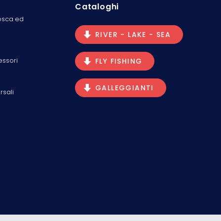
Cataloghi
osca ed
RIVER - LAKE - SEA
essori
FLY FISHING
GALLEGGIANTI
rsali