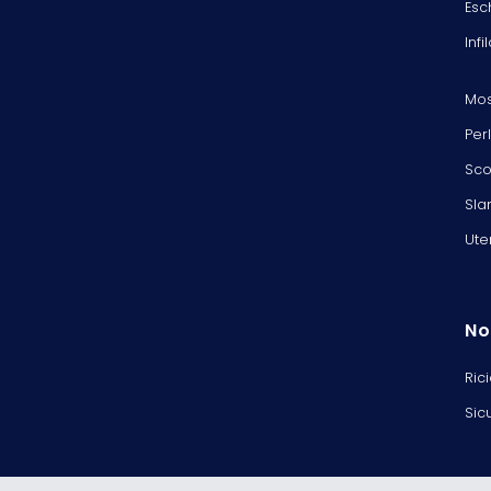
Esc
Infi
Mos
Per
Sco
Sla
Ute
No
Ric
Sic