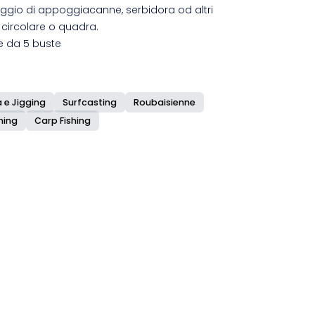
caggio di appoggiacanne, serbidora od altri
 circolare o quadra.
e da 5 buste
 e Jigging
Surfcasting
Roubaisienne
hing
Carp Fishing