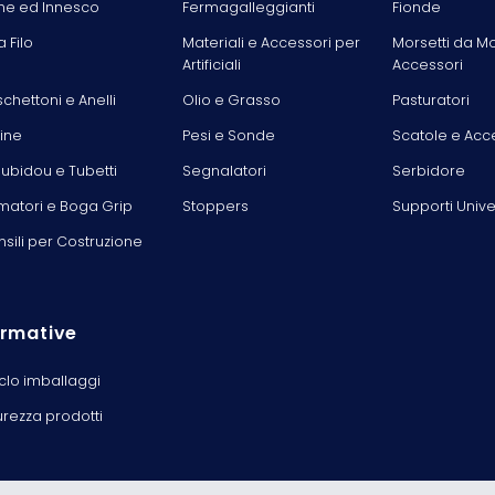
he ed Innesco
Fermagalleggianti
Fionde
la Filo
Materiali e Accessori per
Morsetti da M
Artificiali
Accessori
chettoni e Anelli
Olio e Grasso
Pasturatori
line
Pesi e Sonde
Scatole e Acc
ubidou e Tubetti
Segnalatori
Serbidore
matori e Boga Grip
Stoppers
Supporti Unive
nsili per Costruzione
rmative
iclo imballaggi
urezza prodotti