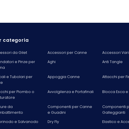
r categoria
essori da Gilet
Accessori per Canne
Accessori Vari
ondatori e Pinze per
Aghi
Anti Tangle
ina
cali e Tubolari per
Appoggia Canne
Attacchi per Fi
te
acchi per Piombo o
Avvolgilenza e Portafinali
Blocca Esca e
turatore
ture da
Componenti per Canne
Componenti p
battimento
e Guadini
Galleggianti
rinodo e Salvanodo
Dry Fly
Elastico e Acc