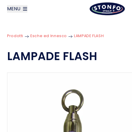
MENU
layoutSearchLabel
Prodotti
Esche ed Innesco
LAMPADE FLASH
Azienda
LAMPADE FLASH
Prodotti
News
Contatti
English