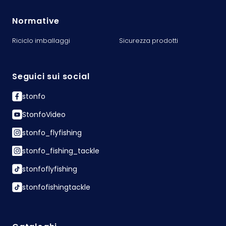
Normative
Riciclo imballaggi
Sicurezza prodotti
Seguici sui social
stonfo
StonfoVideo
stonfo_flyfishing
stonfo_fishing_tackle
stonfoflyfishing
stonfofishingtackle