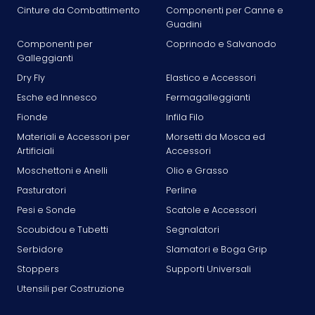
Cinture da Combattimento
Componenti per Canne e
Guadini
Componenti per
Coprinodo e Salvanodo
Galleggianti
Dry Fly
Elastico e Accessori
Esche ed Innesco
Fermagalleggianti
Fionde
Infila Filo
Materiali e Accessori per
Morsetti da Mosca ed
Artificiali
Accessori
Moschettoni e Anelli
Olio e Grasso
Pasturatori
Perline
Pesi e Sonde
Scatole e Accessori
Scoubidou e Tubetti
Segnalatori
Serbidore
Slamatori e Boga Grip
Stoppers
Supporti Universali
Utensili per Costruzione