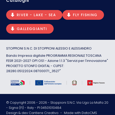
Cataloghi
RIVER - LAKE - SEA
FLY FISHING
GALLEGGIANTI
STOPPIONI S.N.C. DI STOPPIONI ALESSIO E ALESSANDRO
Bando Impresa digitale PROGRAMMA REGIONALE TOSCANA
FESR 2021-2027 OP1 OS1 - Azione 1.1.3 "Servizi per l'innovazione"
PROGETTO STONFO DIGITAL - CUPST:
28280.05122024.087000171_3527"
© Copyright 2008 -
2026
- Stoppioni S.N.C. Via Ugo La Malfa 20
- Signa (FI) - Italy - PI 04501010484
Design & dev Cantiere Creativo
-
Made with DatoCMS