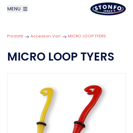
MENU
layoutSearchLabel
Prodotti
Accessori Vari
MICRO LOOP TYERS
Azienda
MICRO LOOP TYERS
Prodotti
News
Contatti
English