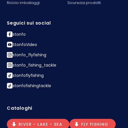
Riciclo imballaggi
Sicurezza prodotti
Seguici sui social
stonfo
StonfoVideo
stonfo_flyfishing
stonfo_fishing_tackle
stonfoflyfishing
stonfofishingtackle
Cataloghi
RIVER - LAKE - SEA
FLY FISHING