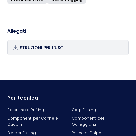
Allegati
ISTRUZIONI PER L'USO
Per tecnica
Bolentino e Drifting
Carp Fishing
Componenti per Canne e
Componenti per
Guadini
Galleggianti
Feeder Fishing
Pesca al Colpo