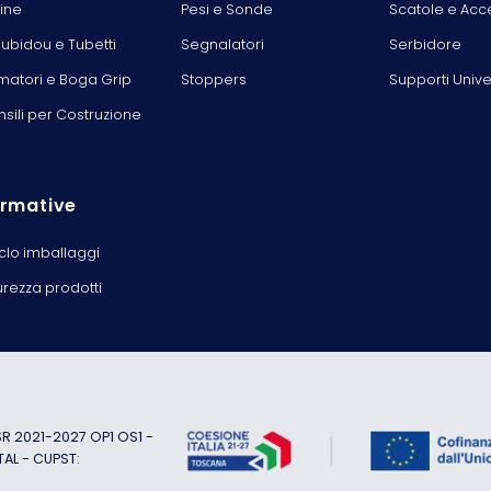
line
Pesi e Sonde
Scatole e Acc
ubidou e Tubetti
Segnalatori
Serbidore
matori e Boga Grip
Stoppers
Supporti Unive
nsili per Costruzione
rmative
iclo imballaggi
urezza prodotti
 2021-2027 OP1 OS1 -
TAL - CUPST: