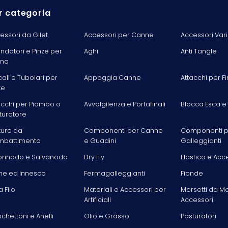
r categoria
essori da Gilet
Accessori per Canne
Accessori Vari
ondatori e Pinze per
Aghi
Anti Tangle
ina
cali e Tubolari per
Appoggia Canne
Attacchi per Fi
te
acchi per Piombo o
Avvolgilenza e Portafinali
Blocca Esca e
turatore
ture da
Componenti per Canne
Componenti p
battimento
e Guadini
Galleggianti
rinodo e Salvanodo
Dry Fly
Elastico e Acc
he ed Innesco
Fermagalleggianti
Fionde
la Filo
Materiali e Accessori per
Morsetti da M
Artificiali
Accessori
chettoni e Anelli
Olio e Grasso
Pasturatori