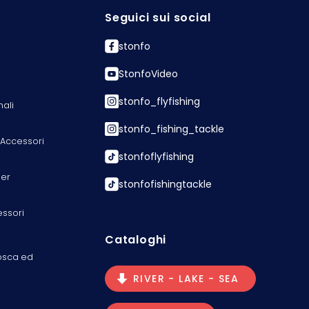
Seguici sui social
stonfo
StonfoVideo
stonfo_flyfishing
nali
stonfo_fishing_tackle
 Accessori
stonfoflyfishing
er
stonfofishingtackle
essori
Cataloghi
osca ed
RIVER - LAKE - SEA