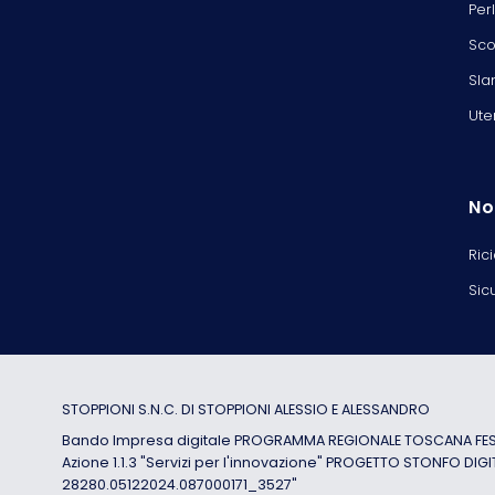
Per
Sco
Sla
Ute
No
Ric
Sic
STOPPIONI S.N.C. DI STOPPIONI ALESSIO E ALESSANDRO
Bando Impresa digitale PROGRAMMA REGIONALE TOSCANA FESR
Azione 1.1.3 "Servizi per l'innovazione" PROGETTO STONFO DIGI
28280.05122024.087000171_3527"