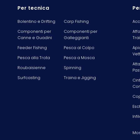
Per tecnica
Pe
Bolentino e Drifting
Carp Fishing
Acc
Componenti per
Componenti per
Aff
Canne e Guadini
Galleggianti
Tra
Feeder Fishing
Pesca al Colpo
Api
Vet
Pesca alla Trota
Pesca a Mosca
Att
Roubaisienne
Spinning
Pas
Surfcasting
Traina e Jigging
Cin
Com
Cop
Esc
Infi
Mos