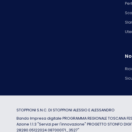
Per
Sco
Sla
Ute
No
Ric
Sic
STOPPIONI S.N.C. DI STOPPIONI ALESSIO E ALESSANDRO
Bando Impresa digitale PROGRAMMA REGIONALE TOSCANA FESR
Azione 1.1.3 "Servizi per l'innovazione" PROGETTO STONFO DIGI
28280.05122024.087000171_3527"