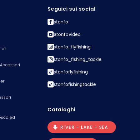
Seguici sui social
stonfo
StonfoVideo
stonfo_flyfishing
nali
stonfo_fishing_tackle
 Accessori
stonfoflyfishing
er
stonfofishingtackle
essori
Cataloghi
osca ed
RIVER - LAKE - SEA