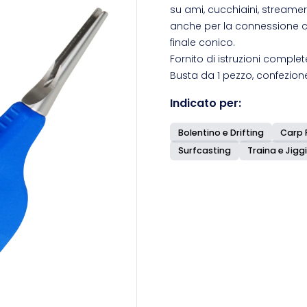
su ami, cucchiaini, streamers
anche per la connessione c
finale conico.
Fornito di istruzioni complet
Busta da 1 pezzo, confezion
Indicato per:
Bolentino e Drifting
Carp 
Surfcasting
Traina e Jigg