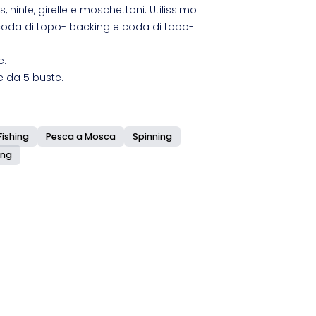
, ninfe, girelle e moschettoni. Utilissimo
oda di topo- backing e coda di topo-
e.
e da 5 buste.
Fishing
Pesca a Mosca
Spinning
ing