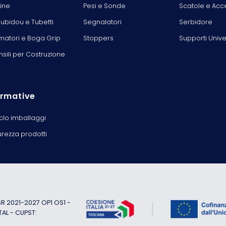
line
Pesi e Sonde
Scatole e Acc
ubidou e Tubetti
Segnalatori
Serbidore
matori e Boga Grip
Stoppers
Supporti Unive
nsili per Costruzione
rmative
iclo imballaggi
urezza prodotti
 2021-2027 OP1 OS1 -
TAL - CUPST: