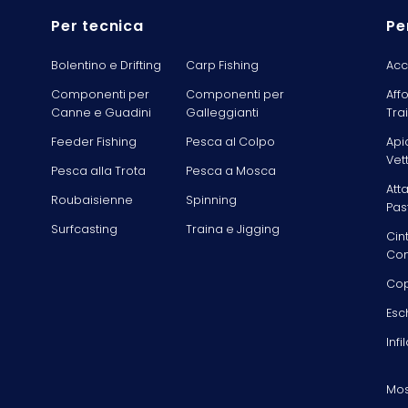
Per tecnica
Pe
Bolentino e Drifting
Carp Fishing
Acc
Componenti per
Componenti per
Aff
Canne e Guadini
Galleggianti
Tra
Feeder Fishing
Pesca al Colpo
Api
Vet
Pesca alla Trota
Pesca a Mosca
Att
Roubaisienne
Spinning
Pas
Surfcasting
Traina e Jigging
Cin
Com
Cop
Esc
Infi
Mos