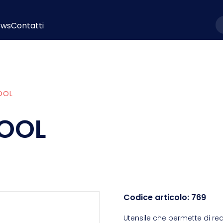
ews
Contatti
l
OOL
TOOL
Codice articolo:
769
Utensile che permette di rea