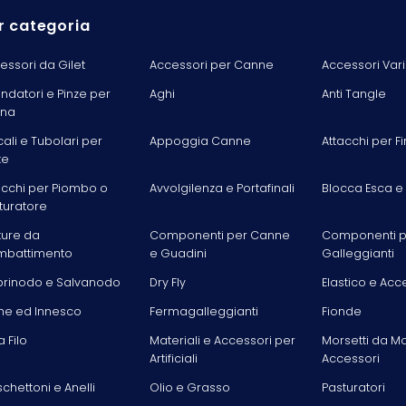
r categoria
essori da Gilet
Accessori per Canne
Accessori Vari
ondatori e Pinze per
Aghi
Anti Tangle
ina
cali e Tubolari per
Appoggia Canne
Attacchi per Fi
te
acchi per Piombo o
Avvolgilenza e Portafinali
Blocca Esca e
turatore
ture da
Componenti per Canne
Componenti p
battimento
e Guadini
Galleggianti
rinodo e Salvanodo
Dry Fly
Elastico e Acc
he ed Innesco
Fermagalleggianti
Fionde
la Filo
Materiali e Accessori per
Morsetti da M
Artificiali
Accessori
chettoni e Anelli
Olio e Grasso
Pasturatori