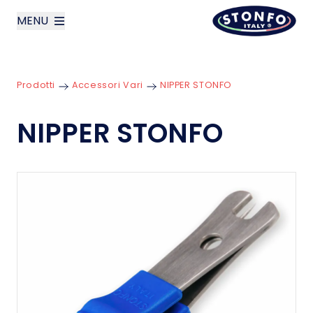
MENU
layoutSearchLabel
Prodotti
Accessori Vari
NIPPER STONFO
Azienda
NIPPER STONFO
Prodotti
News
Contatti
English