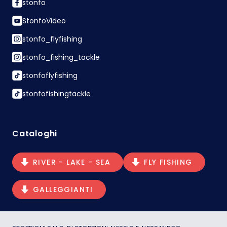
stonfo
StonfoVideo
stonfo_flyfishing
stonfo_fishing_tackle
stonfoflyfishing
stonfofishingtackle
Cataloghi
RIVER - LAKE - SEA
FLY FISHING
GALLEGGIANTI