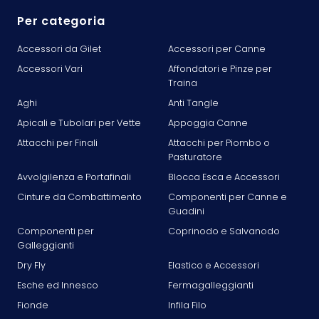
Per categoria
Accessori da Gilet
Accessori per Canne
Accessori Vari
Affondatori e Pinze per
Traina
Aghi
Anti Tangle
Apicali e Tubolari per Vette
Appoggia Canne
Attacchi per Finali
Attacchi per Piombo o
Pasturatore
Avvolgilenza e Portafinali
Blocca Esca e Accessori
Cinture da Combattimento
Componenti per Canne e
Guadini
Componenti per
Coprinodo e Salvanodo
Galleggianti
Dry Fly
Elastico e Accessori
Esche ed Innesco
Fermagalleggianti
Fionde
Infila Filo