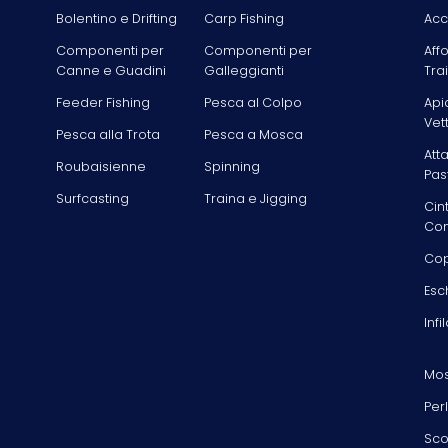
Bolentino e Drifting
Carp Fishing
Acc
Componenti per
Componenti per
Aff
Canne e Guadini
Galleggianti
Tra
Feeder Fishing
Pesca al Colpo
Api
Vet
Pesca alla Trota
Pesca a Mosca
Att
Roubaisienne
Spinning
Pas
Surfcasting
Traina e Jigging
Cin
Com
Cop
Esc
Infi
Mos
Per
Sco