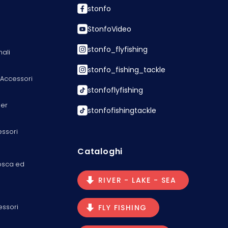
stonfo
StonfoVideo
stonfo_flyfishing
nali
stonfo_fishing_tackle
 Accessori
stonfoflyfishing
er
stonfofishingtackle
essori
Cataloghi
osca ed
RIVER - LAKE - SEA
essori
FLY FISHING