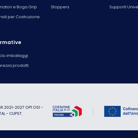
matori e Boga Grip
Stoppers
Supporti Unive
nsili per Costruzione
rmative
iclo imballaggi
urezza prodotti
 2021-2027 OP1 OS1 -
TAL - CUPST: