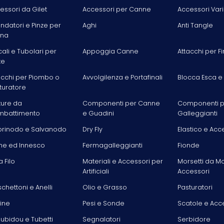
essori da Gilet
Accessori per Canne
Accessori Vari
ondatori e Pinze per
Aghi
Anti Tangle
ina
cali e Tubolari per
Appoggia Canne
Attacchi per Fi
te
acchi per Piombo o
Avvolgilenza e Portafinali
Blocca Esca e
turatore
ture da
Componenti per Canne
Componenti p
battimento
e Guadini
Galleggianti
rinodo e Salvanodo
Dry Fly
Elastico e Acc
he ed Innesco
Fermagalleggianti
Fionde
la Filo
Materiali e Accessori per
Morsetti da M
Artificiali
Accessori
chettoni e Anelli
Olio e Grasso
Pasturatori
line
Pesi e Sonde
Scatole e Acc
ubidou e Tubetti
Segnalatori
Serbidore