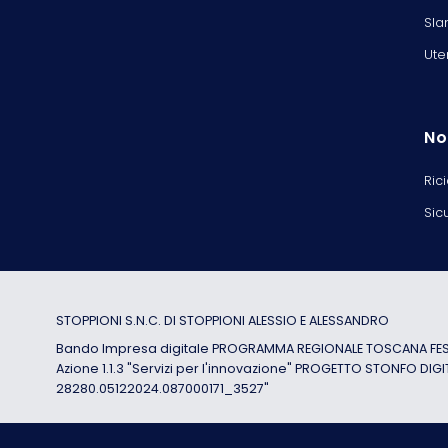
Sla
Ute
No
Ric
Sic
STOPPIONI S.N.C. DI STOPPIONI ALESSIO E ALESSANDRO
Bando Impresa digitale PROGRAMMA REGIONALE TOSCANA FESR
Azione 1.1.3 "Servizi per l'innovazione" PROGETTO STONFO DIGI
28280.05122024.087000171_3527"