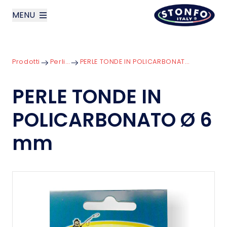
MENU
layoutSearchLabel
Prodotti
Perline
PERLE TONDE IN POLICARBONATO Ø 6 mm
Azienda
PERLE TONDE IN
Prodotti
POLICARBONATO Ø 6
News
mm
Contatti
English