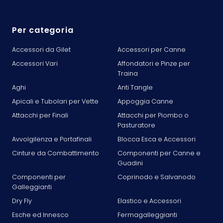
Per categoria
Accessori da Gilet
Accessori per Canne
Accessori Vari
Affondatori e Pinze per
Traina
Aghi
Anti Tangle
Apicali e Tubolari per Vette
Appoggia Canne
Attacchi per Finali
Attacchi per Piombo o
Pasturatore
Avvolgilenza e Portafinali
Blocca Esca e Accessori
Cinture da Combattimento
Componenti per Canne e
Guadini
Componenti per
Coprinodo e Salvanodo
Galleggianti
Dry Fly
Elastico e Accessori
Esche ed Innesco
Fermagalleggianti