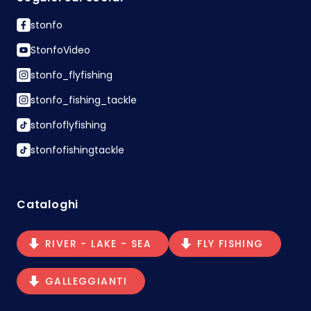
stonfo
StonfoVideo
stonfo_flyfishing
stonfo_fishing_tackle
stonfoflyfishing
stonfofishingtackle
Cataloghi
RIVER - LAKE - SEA
FLY FISHING
GALLEGGIANTI