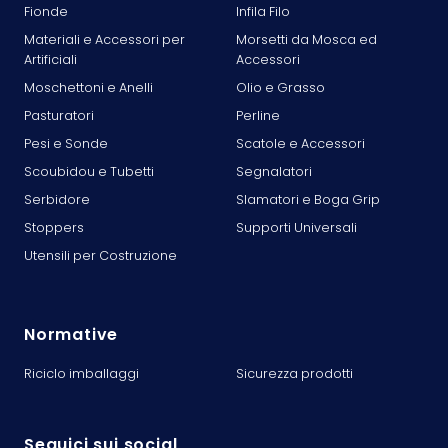
Fionde
Infila Filo
Materiali e Accessori per
Morsetti da Mosca ed
Artificiali
Accessori
Moschettoni e Anelli
Olio e Grasso
Pasturatori
Perline
Pesi e Sonde
Scatole e Accessori
Scoubidou e Tubetti
Segnalatori
Serbidore
Slamatori e Boga Grip
Stoppers
Supporti Universali
Utensili per Costruzione
Normative
Riciclo imballaggi
Sicurezza prodotti
Seguici sui social