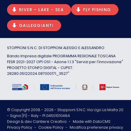
RIVER - LAKE - SEA
FLY FISHING
GALLEGGIANTI
STOPPIONI S.N.C. DI STOPPIONI ALESSIO E ALESSANDRO
Bando Impresa digitale PROGRAMMA REGIONALE TOSCANA
FESR 2021-2027 OP1 OS1 - Azione 1.1.3 "Servizi per l'innovazione"
PROGETTO STONFO DIGITAL - CUPST:
28280.05122024.087000171_3527"
© Copyright 2008 -
2026
- Stoppioni S.N.C. Via Ugo La Malfa 20
- Signa (FI) - Italy - PI 04501010484
Design & dev Cantiere Creativo
-
Made with DatoCMS
Privacy Policy
-
Cookie Policy
-
Modifica preferenze privacy