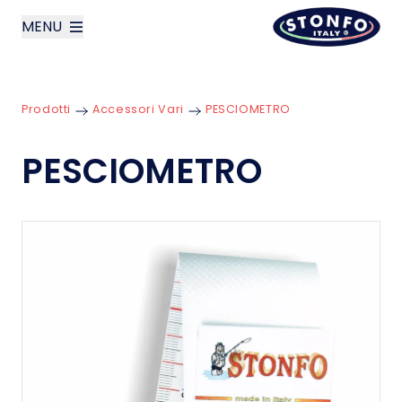
MENU
layoutSearchLabel
Prodotti
Accessori Vari
PESCIOMETRO
Azienda
PESCIOMETRO
Prodotti
News
Contatti
English