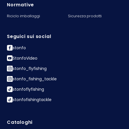
Normative
Riciclo imballaggi
Sicurezza prodotti
Seguici sui social
stonfo
StonfoVideo
stonfo_flyfishing
stonfo_fishing_tackle
stonfoflyfishing
stonfofishingtackle
Cataloghi