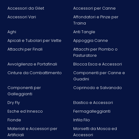
Accessori da Gilet
Accessori per Canne
Accessori Vari
Affondatori e Pinze per
Traina
Aghi
Anti Tangle
Apicali e Tubolari per Vette
Appoggia Canne
Attacchi per Finali
Attacchi per Piombo o
Pasturatore
Avvolgilenza e Portafinali
Blocca Esca e Accessori
Cinture da Combattimento
Componenti per Canne e
Guadini
Componenti per
Coprinodo e Salvanodo
Galleggianti
Dry Fly
Elastico e Accessori
Esche ed Innesco
Fermagalleggianti
Fionde
Infila Filo
Materiali e Accessori per
Morsetti da Mosca ed
Artificiali
Accessori