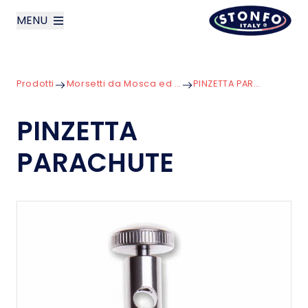
MENU
layoutSearchLabel
Prodotti
Morsetti da Mosca ed Accessori
PINZETTA PARACHUTE
Azienda
PINZETTA
Prodotti
PARACHUTE
News
Contatti
English