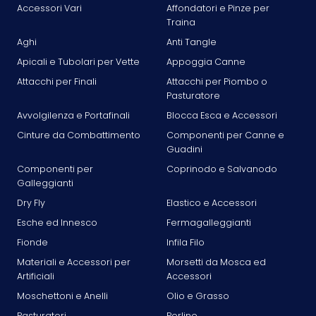
Accessori Vari
Affondatori e Pinze per
Traina
Aghi
Anti Tangle
Apicali e Tubolari per Vette
Appoggia Canne
Attacchi per Finali
Attacchi per Piombo o
Pasturatore
Avvolgilenza e Portafinali
Blocca Esca e Accessori
Cinture da Combattimento
Componenti per Canne e
Guadini
Componenti per
Coprinodo e Salvanodo
Galleggianti
Dry Fly
Elastico e Accessori
Esche ed Innesco
Fermagalleggianti
Fionde
Infila Filo
Materiali e Accessori per
Morsetti da Mosca ed
Artificiali
Accessori
Moschettoni e Anelli
Olio e Grasso
Pasturatori
Perline