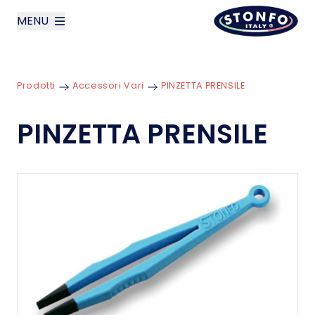
MENU
layoutSearchLabel
Prodotti
Accessori Vari
PINZETTA PRENSILE
Azienda
PINZETTA PRENSILE
Prodotti
News
Contatti
English