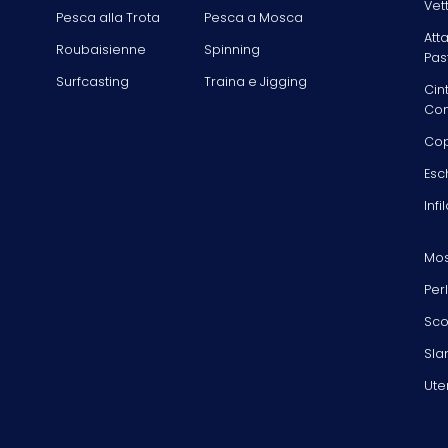
Vet
Pesca alla Trota
Pesca a Mosca
Att
Roubaisienne
Spinning
Pas
Surfcasting
Traina e Jigging
Cin
Com
Cop
Esc
Infi
Mos
Per
Sco
Sla
Ute