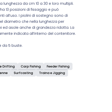
la lunghezza da cm 10 a 30 e loro multipli.
 13 posizioni di fissaggio e può
nti all’uso. I piolini di sostegno sono di
l diametro che nella lunghezza per
i ed asole anche di grandezza ridotta. La
amente indicata all’interno del contenitore.
e da 5 buste.
e Drifting
Carp Fishing
Feeder Fishing
ienne
Surfcasting
Traina e Jigging