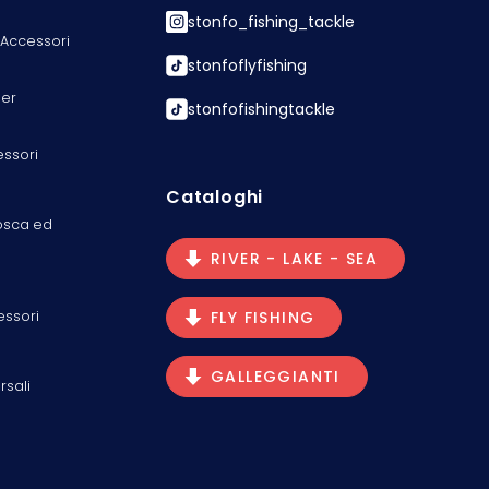
stonfo_fishing_tackle
 Accessori
stonfoflyfishing
er
stonfofishingtackle
essori
Cataloghi
osca ed
RIVER - LAKE - SEA
essori
FLY FISHING
GALLEGGIANTI
rsali