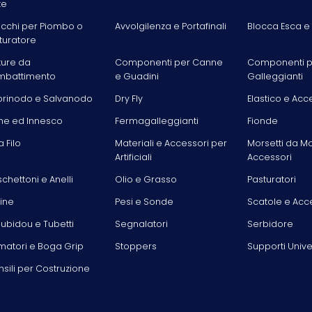
te
acchi per Piombo o
Avvolgilenza e Portafinali
Blocca Esca e
turatore
ture da
Componenti per Canne
Componenti p
battimento
e Guadini
Galleggianti
rinodo e Salvanodo
Dry Fly
Elastico e Acc
he ed Innesco
Fermagalleggianti
Fionde
la Filo
Materiali e Accessori per
Morsetti da M
Artificiali
Accessori
chettoni e Anelli
Olio e Grasso
Pasturatori
line
Pesi e Sonde
Scatole e Acc
ubidou e Tubetti
Segnalatori
Serbidore
matori e Boga Grip
Stoppers
Supporti Unive
nsili per Costruzione