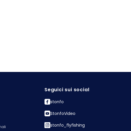
Seguici sui social
stonfo
StonfoVideo
stonfo_flyfishing
nali