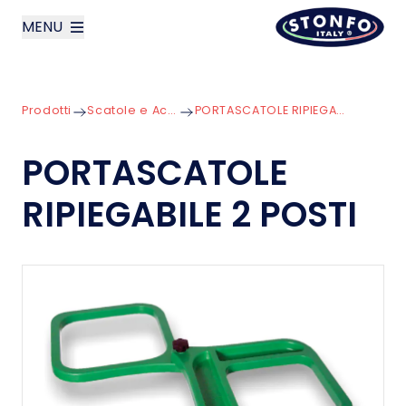
MENU
layoutSearchLabel
Prodotti
Scatole e Accessori
PORTASCATOLE RIPIEGABILE 2 POSTI
Azienda
PORTASCATOLE
Prodotti
RIPIEGABILE 2 POSTI
News
Contatti
English