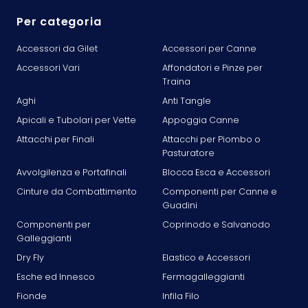
Per categoria
Accessori da Gilet
Accessori per Canne
Accessori Vari
Affondatori e Pinze per
Traina
Aghi
Anti Tangle
Apicali e Tubolari per Vette
Appoggia Canne
Attacchi per Finali
Attacchi per Piombo o
Pasturatore
Avvolgilenza e Portafinali
Blocca Esca e Accessori
Cinture da Combattimento
Componenti per Canne e
Guadini
Componenti per
Coprinodo e Salvanodo
Galleggianti
Dry Fly
Elastico e Accessori
Esche ed Innesco
Fermagalleggianti
Fionde
Infila Filo