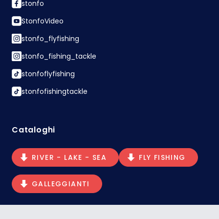
stonfo
StonfoVideo
stonfo_flyfishing
stonfo_fishing_tackle
stonfoflyfishing
stonfofishingtackle
Cataloghi
RIVER - LAKE - SEA
FLY FISHING
GALLEGGIANTI