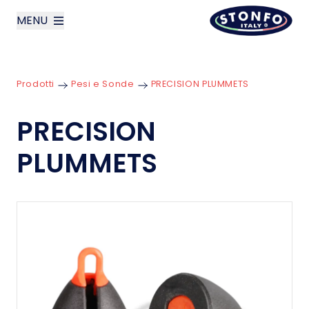
MENU
layoutSearchLabel
Prodotti
Pesi e Sonde
PRECISION PLUMMETS
Azienda
PRECISION
Prodotti
PLUMMETS
News
Contatti
English