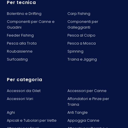
Per tecnica
Bolentino e Drifting
Carp Fishing
Componenti per Canne e
Componenti per
Guadini
Galleggianti
Feeder Fishing
Pesca al Colpo
Pesca alla Trota
Pesca a Mosca
Roubaisienne
Spinning
Surfcasting
Traina e Jigging
Per categoria
Accessori da Gilet
Accessori per Canne
Accessori Vari
Affondatori e Pinze per
Traina
Aghi
Anti Tangle
Apicali e Tubolari per Vette
Appoggia Canne