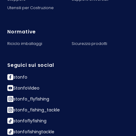
Utensili per Costruzione
Normative
Riciclo imballaggi
Sicurezza prodotti
Seguici sui social
stonfo
StonfoVideo
stonfo_flyfishing
stonfo_fishing_tackle
stonfoflyfishing
stonfofishingtackle