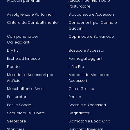
Attacchi per Finali
Attacchi per Piombo o
Pasturatore
Avvolgilenza e Portafinali
Blocca Esca e Accessori
Cinture da Combattimento
Componenti per Canne e
Guadini
Componenti per
Coprinodo e Salvanodo
Galleggianti
Dry Fly
Elastico e Accessori
Esche ed Innesco
Fermagalleggianti
Fionde
Infila Filo
Materiali e Accessori per
Morsetti da Mosca ed
Artificiali
Accessori
Moschettoni e Anelli
Olio e Grasso
Pasturatori
Perline
Pesi e Sonde
Scatole e Accessori
Scoubidou e Tubetti
Segnalatori
Serbidore
Slamatori e Boga Grip
Stoppers
Supporti Universali