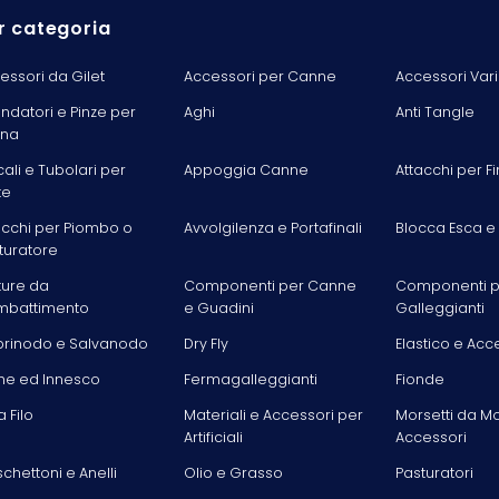
r categoria
essori da Gilet
Accessori per Canne
Accessori Vari
ondatori e Pinze per
Aghi
Anti Tangle
ina
cali e Tubolari per
Appoggia Canne
Attacchi per Fi
te
acchi per Piombo o
Avvolgilenza e Portafinali
Blocca Esca e
turatore
ture da
Componenti per Canne
Componenti p
battimento
e Guadini
Galleggianti
rinodo e Salvanodo
Dry Fly
Elastico e Acc
he ed Innesco
Fermagalleggianti
Fionde
la Filo
Materiali e Accessori per
Morsetti da M
Artificiali
Accessori
chettoni e Anelli
Olio e Grasso
Pasturatori