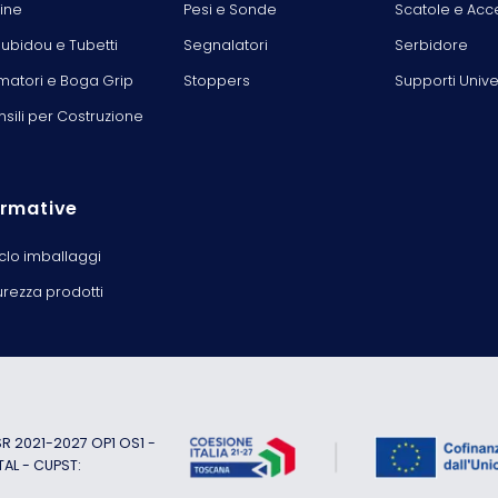
line
Pesi e Sonde
Scatole e Acc
ubidou e Tubetti
Segnalatori
Serbidore
matori e Boga Grip
Stoppers
Supporti Unive
nsili per Costruzione
rmative
iclo imballaggi
urezza prodotti
 2021-2027 OP1 OS1 -
TAL - CUPST: