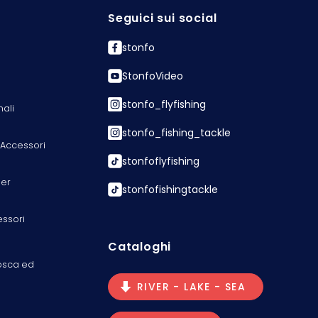
Seguici sui social
stonfo
StonfoVideo
stonfo_flyfishing
nali
stonfo_fishing_tackle
 Accessori
stonfoflyfishing
er
stonfofishingtackle
essori
Cataloghi
osca ed
RIVER - LAKE - SEA