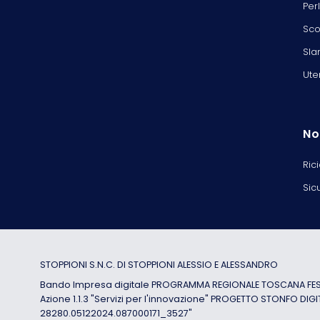
Per
Sco
Sla
Ute
No
Ric
Sic
STOPPIONI S.N.C. DI STOPPIONI ALESSIO E ALESSANDRO
Bando Impresa digitale PROGRAMMA REGIONALE TOSCANA FESR
Azione 1.1.3 "Servizi per l'innovazione" PROGETTO STONFO DIGI
28280.05122024.087000171_3527"