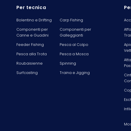
Per tecnica
Pe
Bolentino e Drifting
Carp Fishing
Acc
Componenti per
Componenti per
Aff
Canne e Guadini
Galleggianti
Tra
Feeder Fishing
Pesca al Colpo
Api
Vet
Pesca alla Trota
Pesca a Mosca
Att
Roubaisienne
Spinning
Pas
Surfcasting
Traina e Jigging
Cin
Com
Cop
Esc
Infi
Mos