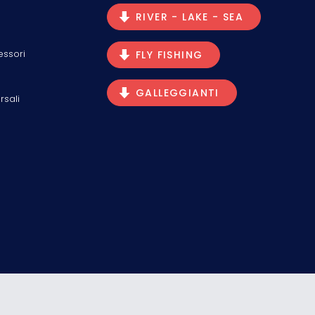
RIVER - LAKE - SEA
essori
FLY FISHING
GALLEGGIANTI
rsali