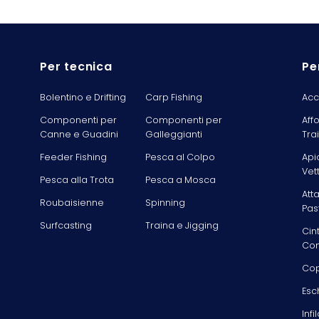
Per tecnica
Pe
Bolentino e Drifting
Carp Fishing
Acc
Componenti per
Componenti per
Aff
Canne e Guadini
Galleggianti
Tra
Feeder Fishing
Pesca al Colpo
Api
Vet
Pesca alla Trota
Pesca a Mosca
Att
Roubaisienne
Spinning
Pas
Surfcasting
Traina e Jigging
Cin
Com
Cop
Esc
Infi