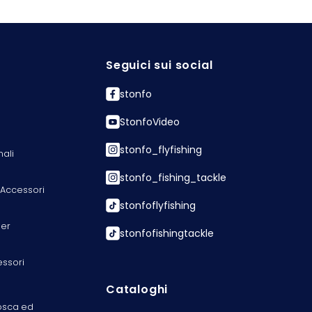
Seguici sui social
stonfo
StonfoVideo
stonfo_flyfishing
nali
stonfo_fishing_tackle
 Accessori
stonfoflyfishing
er
stonfofishingtackle
essori
Cataloghi
osca ed