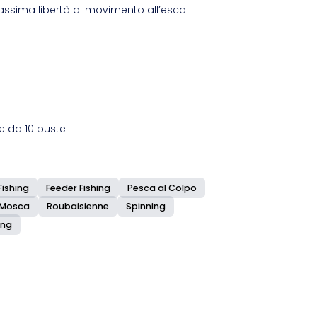
ssima libertà di movimento all’esca
e da 10 buste.
Fishing
Feeder Fishing
Pesca al Colpo
 Mosca
Roubaisienne
Spinning
ing