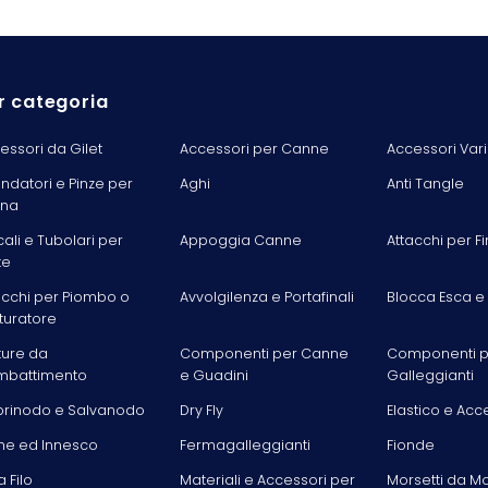
r categoria
essori da Gilet
Accessori per Canne
Accessori Vari
ondatori e Pinze per
Aghi
Anti Tangle
ina
cali e Tubolari per
Appoggia Canne
Attacchi per Fi
te
acchi per Piombo o
Avvolgilenza e Portafinali
Blocca Esca e
turatore
ture da
Componenti per Canne
Componenti p
battimento
e Guadini
Galleggianti
rinodo e Salvanodo
Dry Fly
Elastico e Acc
he ed Innesco
Fermagalleggianti
Fionde
la Filo
Materiali e Accessori per
Morsetti da M