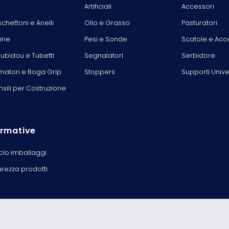
Artificiali
Accessori
chettoni e Anelli
Olio e Grasso
Pasturatori
line
Pesi e Sonde
Scatole e Acc
ubidou e Tubetti
Segnalatori
Serbidore
matori e Boga Grip
Stoppers
Supporti Unive
nsili per Costruzione
rmative
iclo imballaggi
urezza prodotti