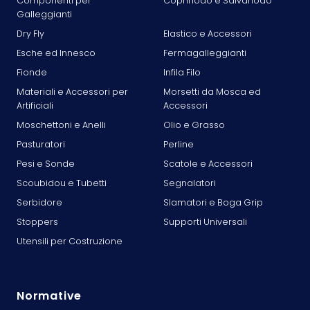
Componenti per
Coprinodo e Salvanodo
Galleggianti
Dry Fly
Elastico e Accessori
Esche ed Innesco
Fermagalleggianti
Fionde
Infila Filo
Materiali e Accessori per
Morsetti da Mosca ed
Artificiali
Accessori
Moschettoni e Anelli
Olio e Grasso
Pasturatori
Perline
Pesi e Sonde
Scatole e Accessori
Scoubidou e Tubetti
Segnalatori
Serbidore
Slamatori e Boga Grip
Stoppers
Supporti Universali
Utensili per Costruzione
Normative