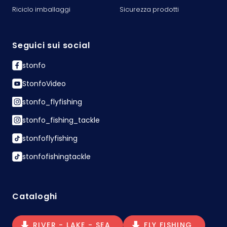
Riciclo imballaggi
Sicurezza prodotti
Seguici sui social
stonfo
StonfoVideo
stonfo_flyfishing
stonfo_fishing_tackle
stonfoflyfishing
stonfofishingtackle
Cataloghi
RIVER - LAKE - SEA
FLY FISHING