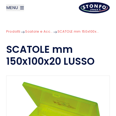
MENU
layoutSearchLabel
Prodotti
Scatole e Accessori
SCATOLE mm 150x100x20 LUSSO
Azienda
SCATOLE mm
Prodotti
150x100x20 LUSSO
News
Contatti
English