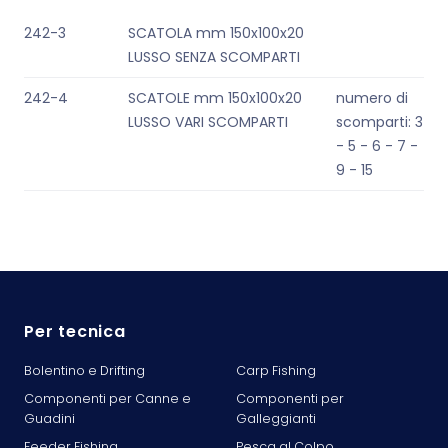
242-3
SCATOLA mm 150x100x20
LUSSO SENZA SCOMPARTI
242-4
SCATOLE mm 150x100x20
numero di
LUSSO VARI SCOMPARTI
scomparti: 3
- 5 - 6 - 7 -
9 - 15
Per tecnica
Bolentino e Drifting
Carp Fishing
Componenti per Canne e
Componenti per
Guadini
Galleggianti
Feeder Fishing
Pesca al Colpo