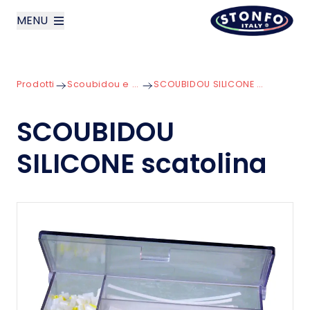
MENU
layoutSearchLabel
Prodotti
Scoubidou e Tubetti
SCOUBIDOU SILICONE scatolina
Azienda
SCOUBIDOU
Prodotti
SILICONE scatolina
News
Contatti
English