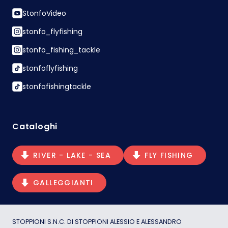
StonfoVideo
stonfo_flyfishing
stonfo_fishing_tackle
stonfoflyfishing
stonfofishingtackle
Cataloghi
RIVER - LAKE - SEA
FLY FISHING
GALLEGGIANTI
STOPPIONI S.N.C. DI STOPPIONI ALESSIO E ALESSANDRO