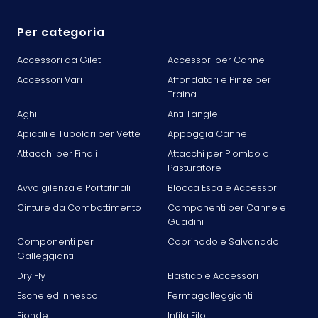
Per categoria
Accessori da Gilet
Accessori per Canne
Accessori Vari
Affondatori e Pinze per
Traina
Aghi
Anti Tangle
Apicali e Tubolari per Vette
Appoggia Canne
Attacchi per Finali
Attacchi per Piombo o
Pasturatore
Avvolgilenza e Portafinali
Blocca Esca e Accessori
Cinture da Combattimento
Componenti per Canne e
Guadini
Componenti per
Coprinodo e Salvanodo
Galleggianti
Dry Fly
Elastico e Accessori
Esche ed Innesco
Fermagalleggianti
Fionde
Infila Filo