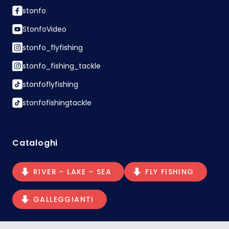
stonfo
StonfoVideo
stonfo_flyfishing
stonfo_fishing_tackle
stonfoflyfishing
stonfofishingtackle
Cataloghi
RIVER - LAKE - SEA
FLY FISHING
GALLEGGIANTI