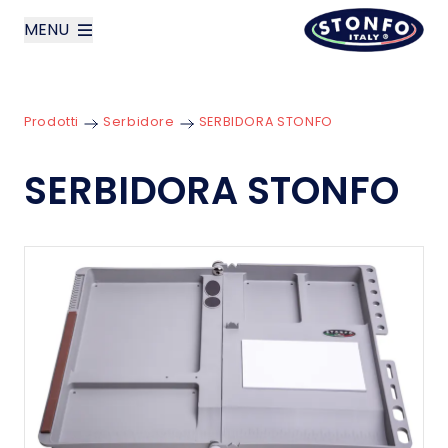
MENU
layoutSearchLabel
Prodotti
Serbidore
SERBIDORA STONFO
Azienda
SERBIDORA STONFO
Prodotti
News
Contatti
English